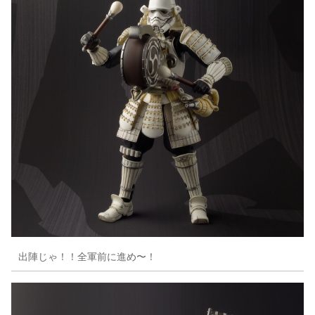
出陣じゃ！！全軍前に進め〜！