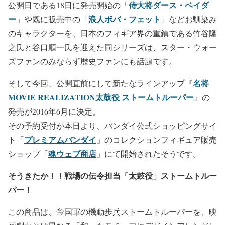
侍大将ダース・ベイダ
公開日である18日に発売開始の「
ー
浪人ボバ・フェット
」や既に販売中の「
」などお馴染み
のキャラクターを、日本のフィギア界の重鎮である竹谷隆
之氏と谷口順一氏を迎えた同シリーズは、スター・ウォー
ズファンのみならず歴史ファンにも話題です。
名将
そして今回、公開直前にして新たなラインアップ『
MOVIE REALIZATION太鼓役 ストームトルーパー
』の
発売が2016年6月に決定。
その予約受付が本日より、バンダイ公式ショッピングサイ
プレミアムバンダイ
ト「
」のコレクションフィギュア販売
魂ウェブ商店
ショップ「
」にて開始されたそうです。
そうきたか！！戦場の伝令担当「太鼓役」ストームトルー
パー！
この商品は、帝国軍の機動歩兵ストームトルーパーを、映