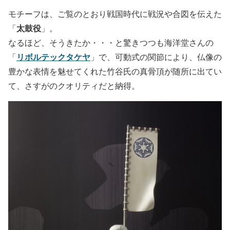
モチーフは、ご覧のとおり戦国時代に戦況や合図を伝えた
太鼓役
「
」。
なるほど、そうきたか・・・と驚きつつも海洋堂さんの
リボルテックタケヤ
「
」で、可動式の関節により、仏像の
豊かな表情を魅せてくれた竹谷氏の真骨頂が随所に出てい
て、さすがのクオリティだと納得。