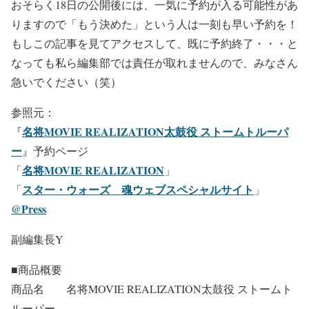
おそらく18日の公開後には、一気に予約が入る可能性があ
りますので「もう決めた」という人は一刻も早い予約を！
もしこの記事を見てアクセスして、既に予約終了・・・と
なっても私ら編集部では責任が取れませんので、みなさん
急いでください（笑）
参照元：
名将MOVIE REALIZATION太鼓役 ストームトルーパ
『
ー
』予約ページ
名将MOVIE REALIZATION
「
」
スター・ウォーズ 魂ウェブスペシャルサイト
「
」
@Press
副編集長Y
■商品概要
商品名 名将MOVIE REALIZATION太鼓役 ストームト
ルーパー