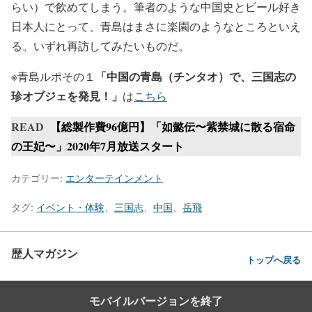
らい）で飲めてしまう。筆者のような中国史とビール好き
日本人にとって、青島はまさに楽園のようなところといえ
る。いずれ再訪してみたいものだ。
「中国の青島（チンタオ）で、三国志の
※青島ルポその１
珍オブジェを発見！」
は
こちら
READ
【総製作費96億円】「如懿伝〜紫禁城に散る宿命
の王妃〜」2020年7月放送スタート
カテゴリー:
エンターテインメント
タグ:
イベント・体験
、
三国志
、
中国
、
岳飛
歴人マガジン
トップへ戻る
モバイルバージョンを終了