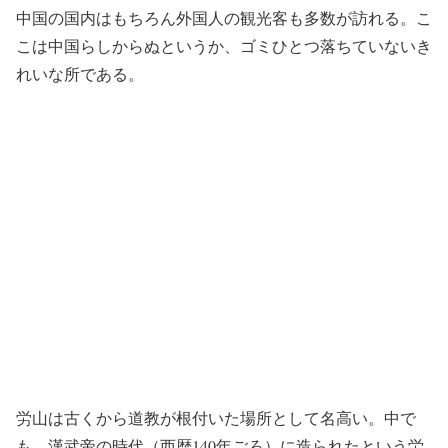
中国の国内はもちろん外国人の観光客も多数が訪れる。こ
こは中国らしからぬというか、ゴミひとつ落ちていないき
れいな所である。
労山は古くから道教が根付いた場所として名高い。中で
も、漢武帝の時代（西歴140年ごろ）に造られたという労