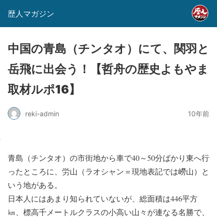
歴人マガジン
中国の青島（チンタオ）にて、関羽と
岳飛に出会う！【哲舟の歴史よもやま
取材ルポ16】
reki-admin
10年前
青島（チンタオ）の市街地から車で40～50分ばかり東へ行
ったところに、労山（ラオシャン＝現地表記では嶗山）と
いう地がある。
日本人にはあまり知られていないが、総面積は446平方
㎞、標高千メートルクラスの小高い山々が連なる名勝で、