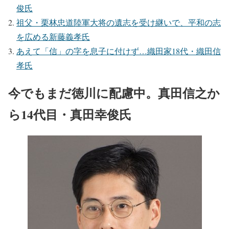
俊氏
祖父・栗林忠道陸軍大将の遺志を受け継いで、平和の志
を広める新藤義孝氏
あえて「信」の字を息子に付けず…織田家18代・織田信
孝氏
今でもまだ徳川に配慮中。真田信之か
ら14代目・真田幸俊氏