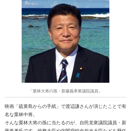
「栗林大将の孫・新藤義孝衆議院議員」
映画「硫黄島からの手紙」で渡辺謙さんが演じたことで有
名な栗林中将。
そんな栗林大将の孫に当たるのが、自民党衆議院議員・新
藤義孝氏です。総務大臣や内閣府特命担当大臣などを歴任