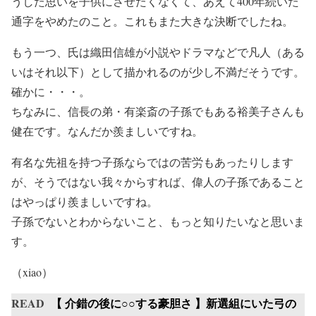
うした思いを子供にさせたくなくて、あえて400年続いた
通字をやめたのこと。これもまた大きな決断でしたね。
もう一つ、氏は織田信雄が小説やドラマなどで凡人（ある
いはそれ以下）として描かれるのが少し不満だそうです。
確かに・・・。
ちなみに、信長の弟・有楽斎の子孫でもある裕美子さんも
健在です。なんだか羨ましいですね。
有名な先祖を持つ子孫ならではの苦労もあったりします
が、そうではない我々からすれば、偉人の子孫であること
はやっぱり羨ましいですね。
子孫でないとわからないこと、もっと知りたいなと思いま
す。
（xiao）
READ
【 介錯の後に○○する豪胆さ 】新選組にいた弓の