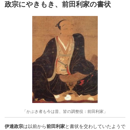
政宗にやきもき、前田利家の書状
「かぶき者も今は昔、皆の調整役：前田利家」
伊達政宗
前田利家
は以前から
と書状を交わしていたようで