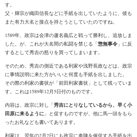
す。
父・輝宗が織田信長などに手紙を出していたように、彼も
また有力大名と接点を持とうとしていたのですね。
1589年、政宗は会津の蘆名義広と戦って勝利し、追放しま
惣無事令
した。が、これが大名間の私闘を禁じる「
」に反
するとして秀吉の怒りを買ってしまいます。
そのため、秀吉の側近である利家や浅野長政などは、政宗
に事情説明に来た方がいいと何度も手紙を出しました。
その際の利家の書状が「前田利家書状」として残っていま
す。これは1589年12月5日付のものです。
秀吉にとりなしているから、早く小
内容は、政宗に対し「
田原に来るように
」と促すものですが、他に馬一頭をもら
ったお礼なども書いてあります。
利家は、翌年の2月2日にも政宗に参陣を催促する手紙を出