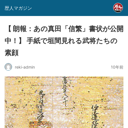
歴人マガジン
【 朗報：あの真田「信繁」書状が公開
中！】 手紙で垣間見れる武将たちの
素顔
reki-admin
10年前