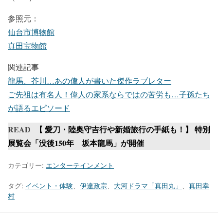
参照元：
仙台市博物館
真田宝物館
関連記事
龍馬、芥川…あの偉人が書いた傑作ラブレター
ご先祖は有名人！偉人の家系ならではの苦労も…子孫たち
が語るエピソード
READ
【 愛刀・陸奥守吉行や新婚旅行の手紙も！】 特別
展覧会「没後150年 坂本龍馬」が開催
カテゴリー:
エンターテインメント
タグ:
イベント・体験
、
伊達政宗
、
大河ドラマ「真田丸」
、
真田幸
村