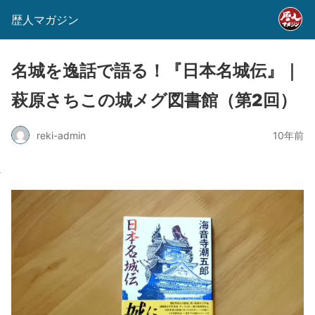
歴人マガジン
名城を逸話で語る！『日本名城伝』｜
萩原さちこの城メグ図書館（第2回）
reki-admin
10年前