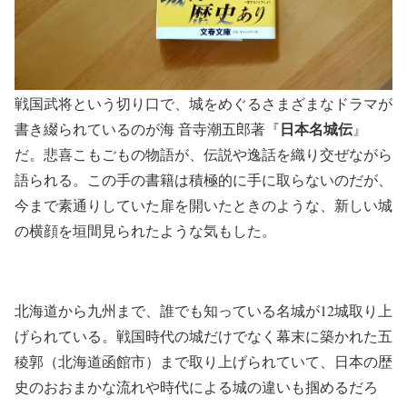
戦国武将という切り口で、城をめぐるさまざまなドラマが
日本名城伝
書き綴られているのが海 音寺潮五郎著『
』
だ。悲喜こもごもの物語が、伝説や逸話を織り交ぜながら
語られる。この手の書籍は積極的に手に取らないのだが、
今まで素通りしていた扉を開いたときのような、新しい城
の横顔を垣間見られたような気もした。
北海道から九州まで、誰でも知っている名城が12城取り上
げられている。戦国時代の城だけでなく幕末に築かれた五
稜郭（北海道函館市）まで取り上げられていて、日本の歴
史のおおまかな流れや時代による城の違いも掴めるだろ