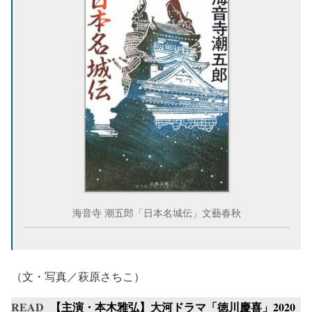
海音寺 潮五郎「日本名城伝」文藝春秋
（文・写真／萩原さちこ）
READ
【主演・本木雅弘】大河ドラマ「徳川慶喜」2020