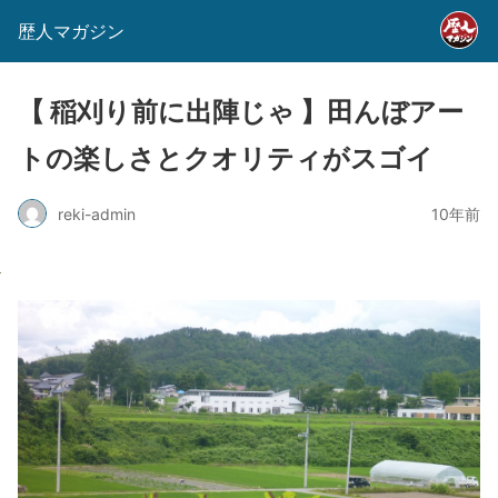
歴人マガジン
【 稲刈り前に出陣じゃ 】田んぼアー
トの楽しさとクオリティがスゴイ
reki-admin
10年前