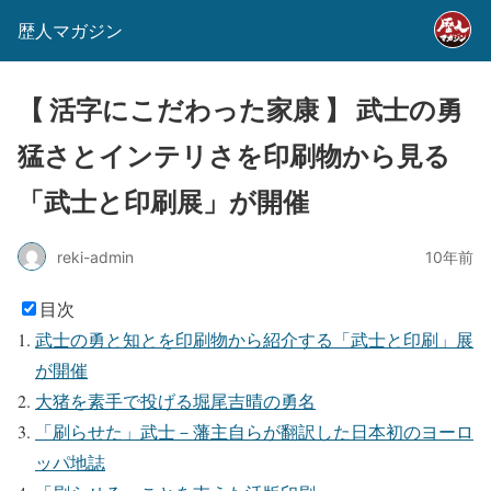
歴人マガジン
【 活字にこだわった家康 】 武士の勇
猛さとインテリさを印刷物から見る
「武士と印刷展」が開催
reki-admin
10年前
目次
武士の勇と知とを印刷物から紹介する「武士と印刷」展
が開催
大猪を素手で投げる堀尾吉晴の勇名
「刷らせた」武士－藩主自らが翻訳した日本初のヨーロ
ッパ地誌