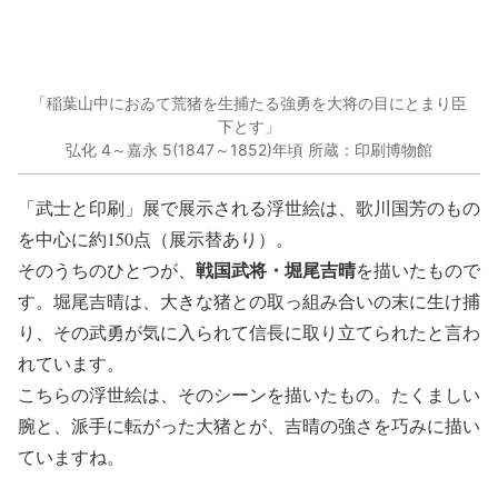
「稲葉山中におゐて荒猪を生捕たる強勇を大将の目にとまり臣
下とす」
弘化 4～嘉永 5(1847～1852)年頃 所蔵：印刷博物館
「武士と印刷」展で展示される浮世絵は、歌川国芳のもの
を中心に約150点（展示替あり）。
戦国武将・堀尾吉晴
そのうちのひとつが、
を描いたもので
す。堀尾吉晴は、大きな猪との取っ組み合いの末に生け捕
り、その武勇が気に入られて信長に取り立てられたと言わ
れています。
こちらの浮世絵は、そのシーンを描いたもの。たくましい
腕と、派手に転がった大猪とが、吉晴の強さを巧みに描い
ていますね。