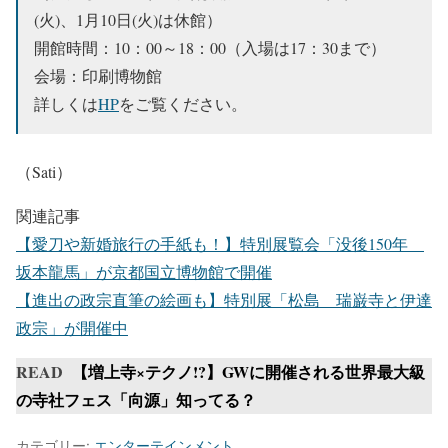
(火)、1月10日(火)は休館）
開館時間：10：00～18：00（入場は17：30まで）
会場：印刷博物館
詳しくは
HP
をご覧ください。
（Sati）
関連記事
【愛刀や新婚旅行の手紙も！】特別展覧会「没後150年
坂本龍馬」が京都国立博物館で開催
【進出の政宗直筆の絵画も】特別展「松島 瑞巌寺と伊達
政宗」が開催中
READ
【増上寺×テクノ!?】GWに開催される世界最大級
の寺社フェス「向源」知ってる？
カテゴリー:
エンターテインメント