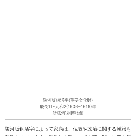
駿河版銅活字(重要文化財)
慶長11~元和2(1606~1616)年
所蔵:印刷博物館
駿河版銅活字によって家康は、仏教や政治に関する漢籍を