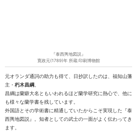
『泰西輿地図説』
寛政元(1789)年 所蔵:印刷博物館
元オランダ通詞の助力も得て、日抄訳したのは、福知山藩
朽木昌綱
主・
。
昌綱は蘭癖大名ともいわれるほど蘭学研究に熱心で、他に
も様々な蘭学書を残しています。
外国語とその学術書に精通していたからこそ実現した『泰
西輿地図説』。知者としての武士の一面がよく伝わってき
ます。