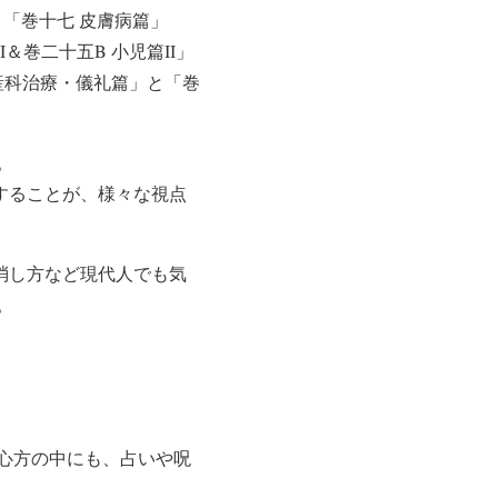
、「巻十七 皮膚病篇」
＆巻二十五B 小児篇II」
産科治療・儀礼篇」と「巻
。
することが、様々な視点
消し方など現代人でも気
。
心方の中にも、占いや呪