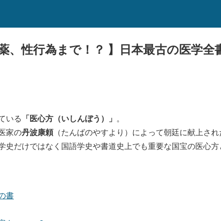
え薬、性行為まで！？ 】日本最古の医学全
「医心方（いしんぼう）」
ている
。
丹波康頼
医家の
（たんばのやすより）によって朝廷に献上され
学史だけではなく国語学史や書道史上でも重要な国宝の医心方
の書