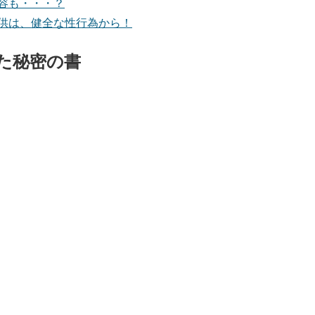
容も・・・？
供は、健全な性行為から！
た秘密の書