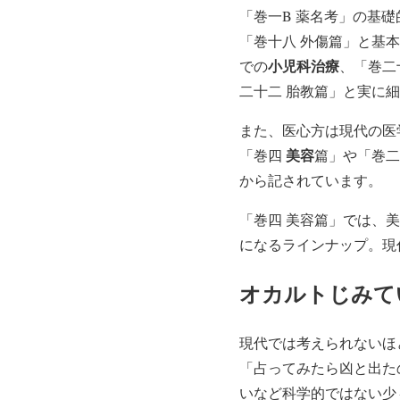
「巻一B 薬名考」の基礎
「巻十八 外傷篇」と基
小児科治療
での
、「巻二
二十二 胎教篇」と実に
また、医心方は現代の医
美容
「巻四
篇」や「巻
から記されています。
「巻四 美容篇」では、
になるラインナップ。現
オカルトじみて
現代では考えられないほ
「占ってみたら凶と出た
いなど科学的ではない少