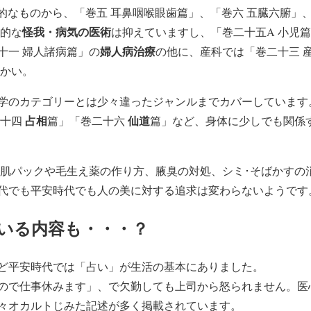
的なものから、「巻五 耳鼻咽喉眼歯篇」、「巻六 五臓六腑」
怪我・病気の医術
本的な
は抑えていますし、「巻二十五A 小児篇I
婦人病治療
十一 婦人諸病篇」の
の他に、産科では「巻二十三 
細かい。
学のカテゴリーとは少々違ったジャンルまでカバーしています
占相
仙道
二十四
篇」「巻二十六
篇」など、身体に少しでも関係
美肌パックや毛生え薬の作り方、腋臭の対処、シミ･そばかすの
代でも平安時代でも人の美に対する追求は変わらないようです
いる内容も・・・？
ど平安時代では「占い」が生活の基本にありました。
ので仕事休みます」、で欠勤しても上司から怒られません。医
々オカルトじみた記述が多く掲載されています。