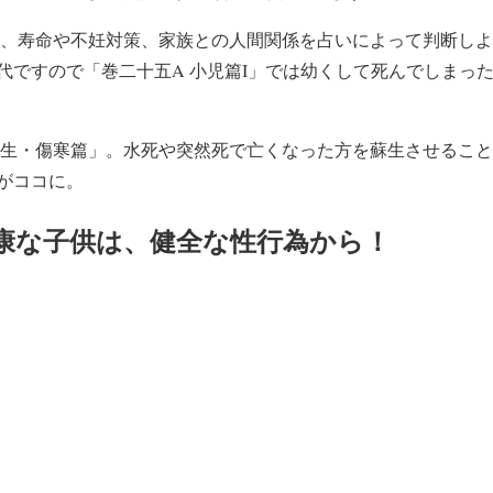
は、寿命や不妊対策、家族との人間関係を占いによって判断し
代ですので「巻二十五A 小児篇I」では幼くして死んでしまっ
蘇生・傷寒篇」。水死や突然死で亡くなった方を蘇生させるこ
がココに。
康な子供は、健全な性行為から！