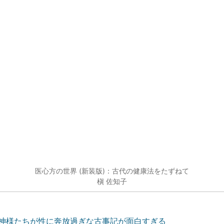
医心方の世界 (新装版)：古代の健康法をたずねて
槇 佐知子
神様たちが性に奔放過ぎな古事記が面白すぎる