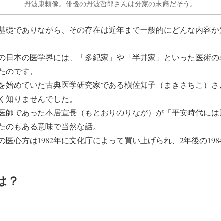
丹波康頼像。俳優の丹波哲郎さんは分家の末裔だそう。
基礎でありながら、その存在は近年まで一般的にどんな内容か
の日本の医学界には、「多紀家」や「半井家」といった医術の
たのです。
研究を始めていた古典医学研究家である槇佐知子（まきさちこ）
く知りませんでした。
医師であった本居宣長（もとおりのりなが）が「平安時代には
たのもある意味で当然な話。
医心方は1982年に文化庁によって買い上げられ、2年後の19
は？