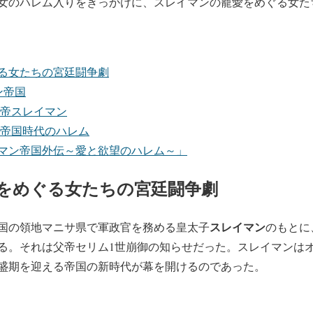
女のハレム入りをきっかけに、スレイマンの寵愛をめぐる女た
る女たちの宮廷闘争劇
ン帝国
皇帝スレイマン
ン帝国時代のハレム
マン帝国外伝～愛と欲望のハレム～」
をめぐる女たちの宮廷闘争劇
スレイマン
帝国の領地マニサ県で軍政官を務める皇太子
のもとに
る。それは父帝セリム1世崩御の知らせだった。スレイマンはオ
盛期を迎える帝国の新時代が幕を開けるのであった。