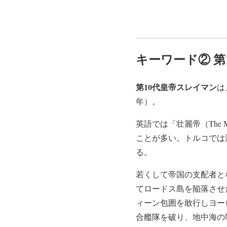
キーワード② 第
第10代皇帝スレイマン
は
年）。
英語では「壮麗帝（The 
ことが多い。トルコでは
る。
若くして帝国の支配者と
てロードス島を陥落させた
ィーン包囲を敢行しヨー
合艦隊を破り、地中海の