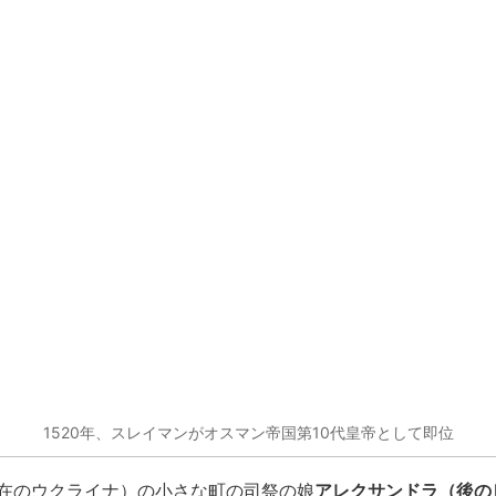
1520年、スレイマンがオスマン帝国第10代皇帝として即位
アレクサンドラ（後の
在のウクライナ）の小さな町の司祭の娘