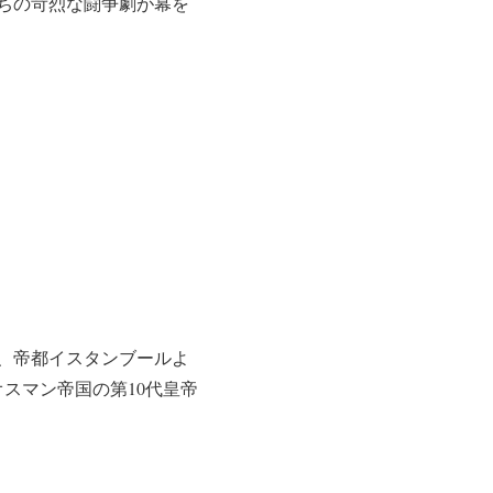
ちの苛烈な闘争劇が幕を
、帝都イスタンブールよ
スマン帝国の第10代皇帝