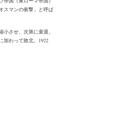
ツ帝国（東ローマ帝国）
「オスマンの衝撃」と呼ば
縮小させ、次第に衰退。
加わって敗北。1922