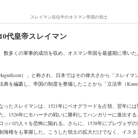
スレイマン在位中のオスマン帝国の領土
10代皇帝スレイマン
、数多くの軍事的成功を収め、オスマン帝国を最盛期に導いた人物（
Magnificent）」と称され、日本ではその偉大さから「スレ
法典を編纂し、帝国の制度を整備したことから「立法帝（Kanu
なったスレイマンは、1521年にベオグラードを占領、翌年に
。1526年にモハーチの戦いに勝利してハンガリーに進出すると
ロッパの人々を恐怖に陥れる。さらに、1538年にプレヴェザ
制海権をも掌握した。こうした領土の拡大だけでなく、イスタ