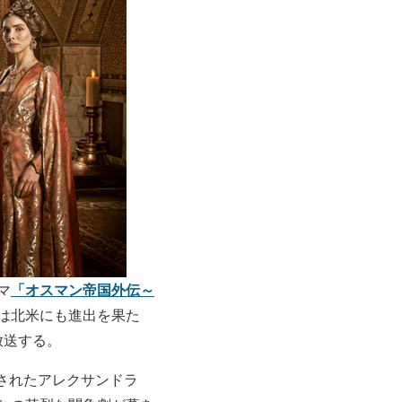
「オスマン帝国外伝～
マ
には北米にも進出を果た
放送する。
されたアレクサンドラ