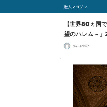
歴人マガジン
【世界80ヵ国
望のハレム～」2
reki-admin