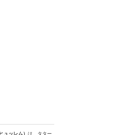
ヒュッレム）
は、タター