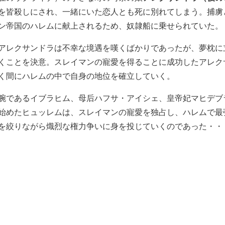
を皆殺しにされ、一緒にいた恋人とも死に別れてしまう。捕虜
ン帝国のハレムに献上されるため、奴隷船に乗せられていた。
アレクサンドラは不幸な境遇を嘆くばかりであったが、夢枕に
くことを決意。スレイマンの寵愛を得ることに成功したアレク
く間にハレムの中で自身の地位を確立していく。
腕であるイブラヒム、母后ハフサ・アイシェ、皇帝妃マヒデブ
始めたヒュッレムは、スレイマンの寵愛を独占し、ハレムで最
を絞りながら熾烈な権力争いに身を投じていくのであった・・