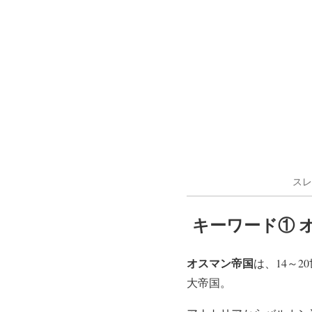
スレ
キーワード① 
オスマン帝国
は、14～
大帝国。