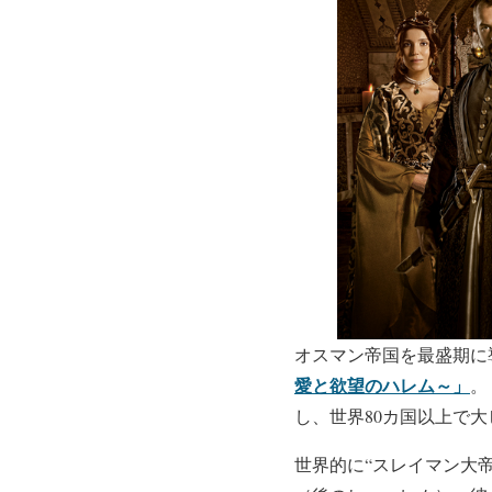
オスマン帝国を最盛期に
愛と欲望のハレム～」
。
し、世界80カ国以上で大
世界的に“スレイマン大