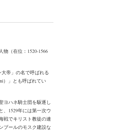
在位：1520-1566
イマン大帝」の名で呼ばれる
ni）」とも呼ばれてい
は聖ヨハネ騎士団を駆逐し
、1529年には第一次ウ
の海戦でキリスト教徒の連
ンブールのモスク建設な