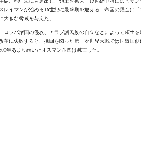
半島、地中海にも進出し、領土を拡大。15世紀中頃にはビザン
帝スレイマンが治める16世紀に最盛期を迎える。帝国の躍進は
に大きな脅威を与えた。
ヨーロッパ諸国の侵攻、アラブ諸民族の自立などによって領土を
す改革に失敗すると、挽回を図った第一次世界大戦では同盟国側に
600年あまり続いたオスマン帝国は滅亡した。