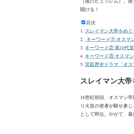
（後のヒュッレム）。彼
開ける！
目次
スレイマン大帝をめぐ
キーワード① オスマ
キーワード② 第10代
キーワード③ オスマ
宮廷歴史ドラマ「オス
スレイマン大帝
16世紀初頭、オスマン
り火急の使者が馳せ参じ
として即位。やがて、最