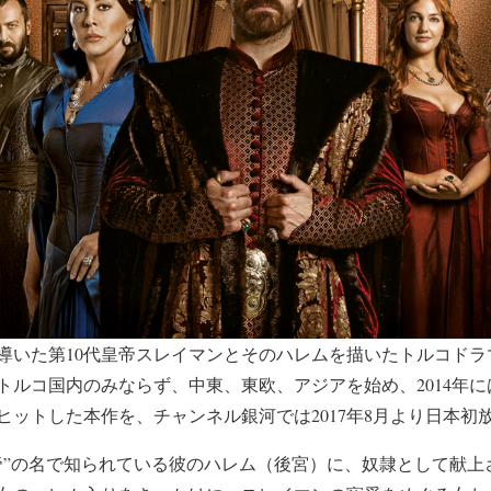
導いた第10代皇帝スレイマンとそのハレムを描いたトルコドラ
トルコ国内のみならず、中東、東欧、アジアを始め、2014年
ヒットした本作を、チャンネル銀河では2017年8月より日本初
帝”の名で知られている彼のハレム（後宮）に、奴隷として献上