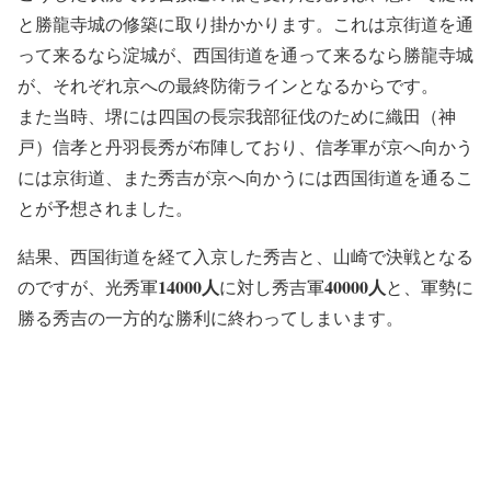
と勝龍寺城の修築に取り掛かかります。これは京街道を通
って来るなら淀城が、西国街道を通って来るなら勝龍寺城
が、それぞれ京への最終防衛ラインとなるからです。
また当時、堺には四国の長宗我部征伐のために織田（神
戸）信孝と丹羽長秀が布陣しており、信孝軍が京へ向かう
には京街道、また秀吉が京へ向かうには西国街道を通るこ
とが予想されました。
結果、西国街道を経て入京した秀吉と、山崎で決戦となる
14000人
40000人
のですが、光秀軍
に対し秀吉軍
と、軍勢に
勝る秀吉の一方的な勝利に終わってしまいます。