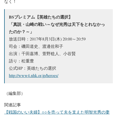
なく！
BSプレミアム【英雄たちの選択】
「真説・山崎の戦い～なぜ光秀は天下をとれなかっ
たのか？～」
放送日時：2017年8月3日(木) 20:00～20:59
司会：磯田道史、渡邊佐和子
出演：千田嘉博、萱野稔人、小谷賢
語り：松重豊
公式HP：英雄たちの選択
http://www4.nhk.or.jp/heroes/
（編集部）
関連記事
【戦国のいい夫婦】○○を売って夫を支えた明智光秀の妻