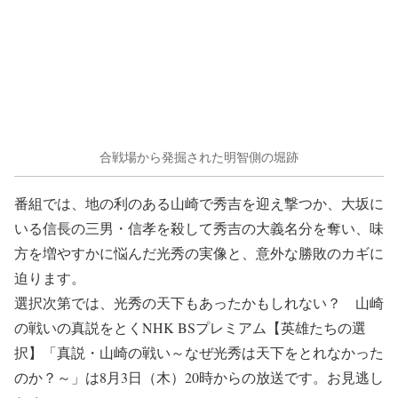
合戦場から発掘された明智側の堀跡
番組では、地の利のある山崎で秀吉を迎え撃つか、大坂に
いる信長の三男・信孝を殺して秀吉の大義名分を奪い、味
方を増やすかに悩んだ光秀の実像と、意外な勝敗のカギに
迫ります。
選択次第では、光秀の天下もあったかもしれない？ 山崎
の戦いの真説をとくNHK BSプレミアム【英雄たちの選
択】「真説・山崎の戦い～なぜ光秀は天下をとれなかった
のか？～」は8月3日（木）20時からの放送です。お見逃し