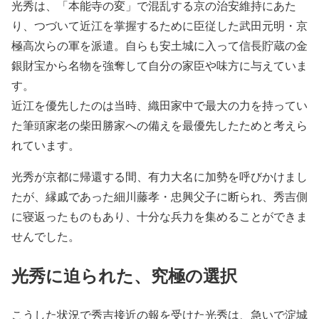
光秀は、「本能寺の変」で混乱する京の治安維持にあた
り、つづいて近江を掌握するために臣従した武田元明・京
極高次らの軍を派遣。自らも安土城に入って信長貯蔵の金
銀財宝から名物を強奪して自分の家臣や味方に与えていま
す。
近江を優先したのは当時、織田家中で最大の力を持ってい
た筆頭家老の柴田勝家への備えを最優先したためと考えら
れています。
光秀が京都に帰還する間、有力大名に加勢を呼びかけまし
たが、縁戚であった細川藤孝・忠興父子に断られ、秀吉側
に寝返ったものもあり、十分な兵力を集めることができま
せんでした。
光秀に迫られた、究極の選択
こうした状況で秀吉接近の報を受けた光秀は、急いで淀城