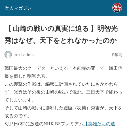
歴人マガジン
【 山崎の戦いの真実に迫る 】明智光
秀はなぜ、天下をとれなかったのか
reki-admin
9年前
戦国最大のクーデターといえる「本能寺の変」で、織田信
長を倒した明智光秀。
この襲撃の作戦は、綿密に計画されていたにもかかわら
ず、光秀はその後の山崎の戦いで敗北、三日天下で終わっ
てしまいます。
そして山崎の戦いに勝利した豊臣（羽柴）秀吉が、天下を
取るのです。
8
月
3
日(木)に放送のNHK BSプレミアム
【英雄たちの選