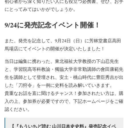
初心者から深く知りたい人にも役立つ必携書、ぜひ、お手
にとってみてはいかがでしょうか。
9/24に発売記念イベント開催！
また、発売を記念して、9月24日（日）に芳林堂書店高田
馬場店にてイベントの開催が決定いたしました！
当日は編集に携わった、東北福祉大学教授の下山忍先生
と、学習院高等科教諭・獨協大学非常勤講師の會田康範先
生を講師として登壇され、安土・桃山時代に豊臣秀吉が出
した「刀狩令」を一例に史料を読み解いていきます。
貴重なお話を直に聞けるチャンス！参加されたい方は、購
入の上、参加券が必要ですので、下記ホームページをご確
認ください。
【『もういちど読む 山川日本史史料』発売記念イベ