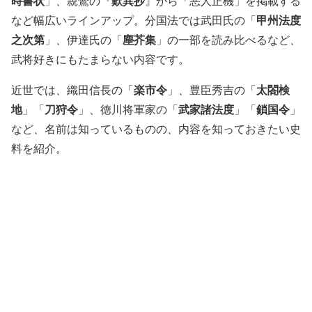
時書状
歎異抄
」、親鸞の『
』から「悪人正機」を掲載する
甲州法度
など幅広いラインアップ。分国法では武田氏の「
之次第
塵芥集
」、伊達氏の「
」の一部を読み比べるなど、
武将好きにもたまらない内容です。
楽市令
太閤検
近世では、織田信長の「
」、豊臣秀吉の「
地
刀狩令
武家諸法度
鎖国令
」「
」、徳川将軍家の「
」「
」
など、名前は知っているものの、内容を知っておきたい史
料を紹介。