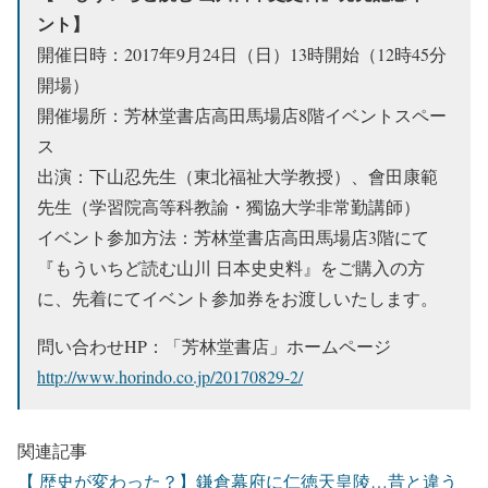
ント】
開催日時：2017年9月24日（日）13時開始（12時45分
開場）
開催場所：芳林堂書店高田馬場店8階イベントスペー
ス
出演：下山忍先生（東北福祉大学教授）、會田康範
先生（学習院高等科教諭・獨協大学非常勤講師）
イベント参加方法：芳林堂書店高田馬場店3階にて
『もういちど読む山川 日本史史料』をご購入の方
に、先着にてイベント参加券をお渡しいたします。
問い合わせHP：「芳林堂書店」ホームページ
http://www.horindo.co.jp/20170829-2/
関連記事
【 歴史が変わった？】鎌倉幕府に仁徳天皇陵…昔と違う