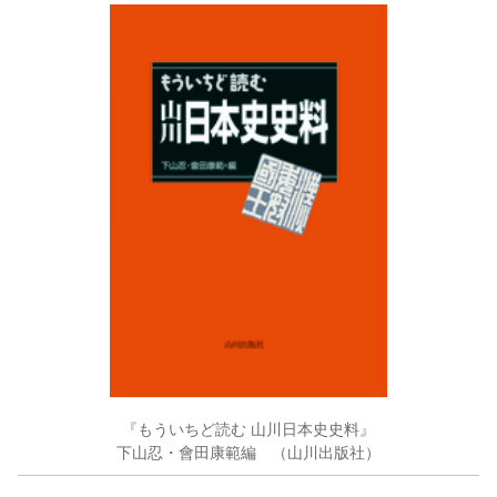
『もういちど読む 山川日本史史料』
下山忍・會田康範編 （山川出版社）