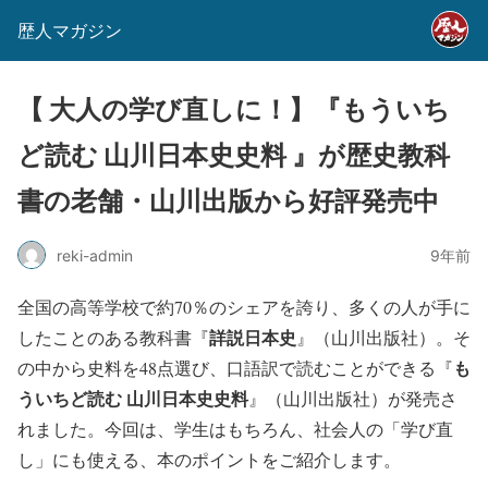
歴人マガジン
【 大人の学び直しに！】『もういち
ど読む 山川日本史史料 』が歴史教科
書の老舗・山川出版から好評発売中
reki-admin
9年前
全国の高等学校で約70％のシェアを誇り、多くの人が手に
詳説日本史
したことのある教科書『
』（山川出版社）。そ
も
の中から史料を48点選び、口語訳で読むことができる『
ういちど読む 山川日本史史料
』（山川出版社）が発売さ
れました。今回は、学生はもちろん、社会人の「学び直
し」にも使える、本のポイントをご紹介します。