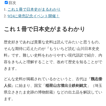
目次
これ１冊で日本史がまるわかり
9/24に発売記念イベント開催！
これ１冊で日本史がまるわかり
歴史好きであれば貴重な史料は読んでみたいと思うもの。
そんな期待に応えたのが『もういちど読む 山川日本史史
料』です。難しい史料をわかりやすい現代語訳で紹介、内
容をきちんと理解することで、改めて歴史を知ることがで
きます。
魏志倭
どんな史料が掲載されているかというと、古代は『
人伝
稲荷山古墳出士鉄剣銘文
』に始まり、国宝「
」（埼玉
県立さきたま史跡の博物館蔵）などの出土品を解説してい
ます。