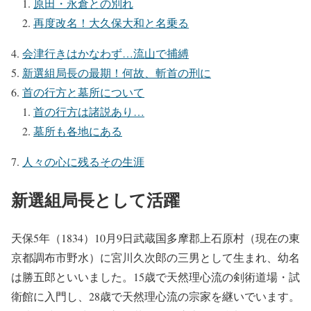
原田・永倉との別れ
再度改名！大久保大和と名乗る
会津行きはかなわず…流山で捕縛
新選組局長の最期！何故、斬首の刑に
首の行方と墓所について
首の行方は諸説あり…
墓所も各地にある
人々の心に残るその生涯
新選組局長として活躍
天保5年（1834）10月9日武蔵国多摩郡上石原村（現在の東
京都調布市野水）に宮川久次郎の三男として生まれ、幼名
は勝五郎といいました。15歳で天然理心流の剣術道場・試
衛館に入門し、28歳で天然理心流の宗家を継いでいます。