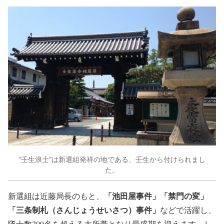
“壬生浪士”は新選組発祥の地である、壬生から付けられまし
た。
「池田屋事件」「禁門の変」
新選組は近藤局長のもと、
「三条制札（さんじょうせいさつ）事件」
などで活躍し、
隊士数200名を超える大所帯となり最盛期を迎えます。し