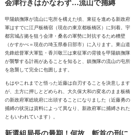
会津行きはかなわず…流山で捕縛
甲陽鎮撫隊が流山に屯所を構えた頃、東征を進める新政府
軍はすでに江戸板橋宿（現在の東京都板橋区）に到着。宇
都宮城占拠を狙う会津・桑名の軍勢に対抗するため糟壁
（かすかべ＝現在の埼玉県春日部市）に入ります。東山道
先鋒総督軍大軍監・香川敬三は東征軍の背後を甲陽鎮撫隊
が襲撃する計画があることを知ると、鎮撫隊の流山の屯所
を急襲して完全に包囲します。
もはやこれまでと悟った近藤は自刃することを決意します
が、土方に押しとどめられ、大久保大和の変名のまま板橋
の新政府軍総統府に出頭することになりました（近藤勇の
捕縛の状況は資料によって異なり、新政府軍に捕縛された
ともいわれています）。
新選組局長の最期！何故、斬首の刑に