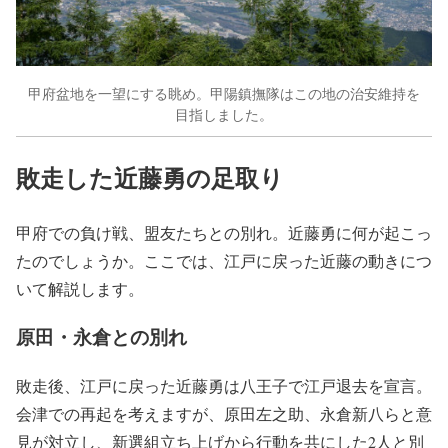
甲府盆地を一望にする眺め。甲陽鎮撫隊はこの地の治安維持を
目指しました。
敗走した近藤勇の足取り
甲府での負け戦、盟友たちとの別れ。近藤勇に何が起こっ
たのでしょうか。ここでは、江戸に戻った近藤の動きにつ
いて解説します。
原田・永倉との別れ
敗走後、江戸に戻った近藤勇は八王子で江戸退去を宣言。
会津での再起を考えますが、原田左之助、永倉新八らと意
見が対立し、新選組立ち上げから行動を共にした2人と別