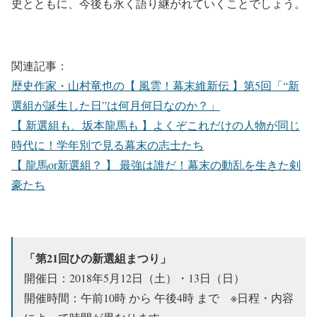
史とともに、今後も永く語り継がれていくことでしょう。
関連記事：
歴史作家・山村竜也の【 風雲！幕末維新伝 】第5回「“新
選組が誕生した日”は何月何日なのか？」
【 新選組も、坂本龍馬も 】よくぞこれだけの人物が同じ
時代に！学年別で見る幕末の志士たち
【 龍馬or新選組？ 】 最強は誰だ！幕末の動乱を生きた剣
豪たち
「第21回ひの新選組まつり」
開催日：2018年5月12日（土）・13日（日）
開催時間：午前10時 から 午後4時 まで ※日程・内容