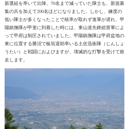
新選組を率いて出陣。70名まで減っていた隊士も、新規募
集の兵を加えて200名ほどになりました。しかし、練度の
低い隊士が多くなったことで統率が取れず進軍が遅れ、甲
陽鎮撫隊が甲斐に到着した時には、東山道先鋒総督軍によ
って甲府は制圧されていました。甲陽鎮撫隊は甲府盆地の
東に位置する勝沼で板垣退助率いる土佐迅衝隊（じんしょ
うたい）と戦闘におよびますが、壊滅的な打撃を受けて敗
走します。