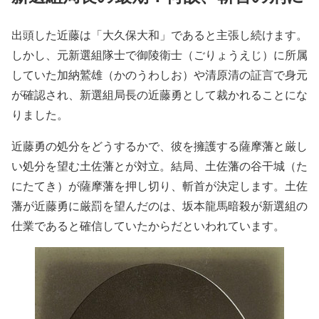
出頭した近藤は「大久保大和」であると主張し続けます。
しかし、元新選組隊士で御陵衛士（ごりょうえじ）に所属
していた加納鷲雄（かのうわしお）や清原清の証言で身元
が確認され、新選組局長の近藤勇として裁かれることにな
りました。
近藤勇の処分をどうするかで、彼を擁護する薩摩藩と厳し
い処分を望む土佐藩とが対立。結局、土佐藩の谷干城（た
にたてき）が薩摩藩を押し切り、斬首が決定します。土佐
藩が近藤勇に厳罰を望んだのは、坂本龍馬暗殺が新選組の
仕業であると確信していたからだといわれています。