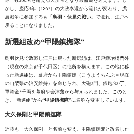
かし、慶応3年（1867）の大政奉還から流れが変わり、戊
「鳥羽・伏見の戦い」
辰戦争に参加するも
で敗れ、江戸へ
戻ることになりました。
新選組改め“甲陽鎮撫隊”
鳥羽伏見で敗戦し江戸に戻った新選組は、江戸鍛冶橋門外
（現在の東京都千代田区）に屯所を構えます。この地に移
った新選組は、幕府から甲陽鎮撫（こうようちんぶ＝現在
の山梨県の治安維持）を命じられ、大砲2門、鉄砲500丁、
軍資金5千両を幕府や会津藩から与えられました。このと
“甲陽鎮撫隊”
き、“新選組”から
に名称を変更しています。
大久保剛と甲陽鎮撫隊
近藤も「大久保剛」と名前を変え、甲陽鎮撫隊と改名した