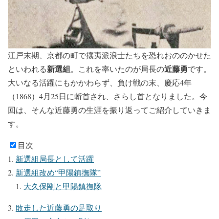
江戸末期、京都の町で攘夷派浪士たちを恐れおののかせた
新選組
近藤勇
といわれる
。これを率いたのが局長の
です。
大いなる活躍にもかかわらず、負け戦の末、慶応4年
（1868）4月25日に斬首され、さらし首となりました。今
回は、そんな近藤勇の生涯を振り返ってご紹介していきま
す。
目次
新選組局長として活躍
新選組改め“甲陽鎮撫隊”
大久保剛と甲陽鎮撫隊
敗走した近藤勇の足取り