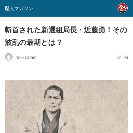
歴人マガジン
斬首された新選組局長・近藤勇！その
波乱の最期とは？
reki-admin
8年前