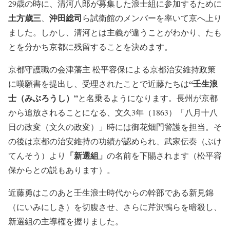
29歳の時に、清河八郎が募集した浪士組に参加するために
土方歳三
沖田総司
、
ら試衛館のメンバーを率いて京へ上り
ました。しかし、清河とは主義が違うことがわかり、たも
とを分かち京都に残留することを決めます。
京都守護職の会津藩主 松平容保による京都治安維持政策
“壬生浪
に嘆願書を提出し、受理されたことで近藤たちは
士（みぶろうし）”
と名乗るようになります。長州が京都
から追放されることになる、文久3年（1863）「八月十八
日の政変（文久の政変）」時には御花畑門警護を担当。そ
の後は京都の治安維持の功績が認められ、武家伝奏（ぶけ
「新選組」
てんそう）より
の名前を下賜されます（松平容
保からとの説もあります）。
近藤勇はこのあと壬生浪士時代からの幹部である新見錦
（にいみにしき）を切腹させ、さらに芹沢鴨らを暗殺し、
新選組の主導権を握りました。