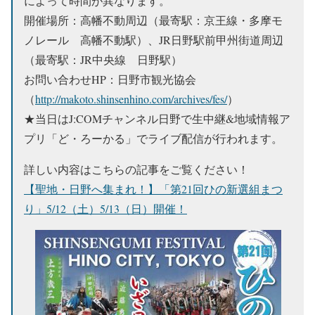
によって時間が異なります。
開催場所：高幡不動周辺（最寄駅：京王線・多摩モ
ノレール 高幡不動駅）、JR日野駅前甲州街道周辺
（最寄駅：JR中央線 日野駅）
お問い合わせHP：日野市観光協会
（
http://makoto.shinsenhino.com/archives/fes/
）
★当日はJ:COMチャンネル日野で生中継&地域情報ア
プリ「ど・ろーかる」でライブ配信が行われます。
詳しい内容はこちらの記事をご覧ください！
【聖地・日野へ集まれ！】「第21回ひの新選組まつ
り」5/12（土）5/13（日）開催！