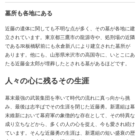
墓所も各地にある
近藤の遺体に関しても不明な点が多く、その墓が各地に建
立されています。東京都三鷹市の龍源寺や、処刑場の近隣
であるJR板橋駅前にも永倉新八により建立された墓所が
あります。他にも、山形県米沢市の高国寺に、いとこにあ
たる近藤金太郎が埋葬したとされる墓があるほどです。
人々の心に残るその生涯
幕末最強の武装集団を率いて時代の流れに真っ向から挑
み、最後は志半ばでその生涯を閉じた近藤勇。新選組は幕
末維新において幕府軍の象徴的な存在として、その特異な
成り立ちなどから、多くの人の心を捉え、今も愛され続け
ています。そんな近藤勇の生涯は、新選組の短い盛衰の歴