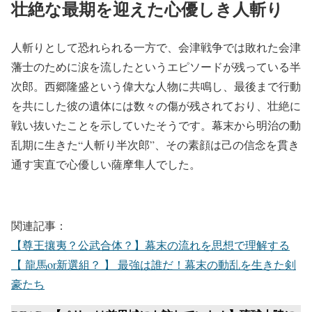
壮絶な最期を迎えた心優しき人斬り
人斬りとして恐れられる一方で、会津戦争では敗れた会津
藩士のために涙を流したというエピソードが残っている半
次郎。西郷隆盛という偉大な人物に共鳴し、最後まで行動
を共にした彼の遺体には数々の傷が残されており、壮絶に
戦い抜いたことを示していたそうです。幕末から明治の動
乱期に生きた“人斬り半次郎”、その素顔は己の信念を貫き
通す実直で心優しい薩摩隼人でした。
関連記事：
【尊王攘夷？公武合体？】幕末の流れを思想で理解する
【 龍馬or新選組？ 】 最強は誰だ！幕末の動乱を生きた剣
豪たち