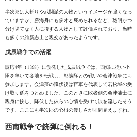
半次郎は人斬りや武闘派の人物というイメージが強くなっ
ていますが、勝海舟にも俊才と褒められるなど、聡明かつ
分け隔てなく人に接する人物として評価されており、当時
も多くの維新志士と親交があったようです。
戊辰戦争での活躍
慶応4年（1868）に勃発した戊辰戦争では、西郷に従い小
隊を率いて各地を転戦し、彰義隊との戦いや会津戦争にも
参加します。会津藩の降伏後は官軍を代表して若松城の受
け取り係をつとめました。このときに敗者側の会津藩士に
親身に接し、降伏した彼らの心情を受けて涙を流したそう
です。ここにも半次郎の心根の優しさが垣間見えますね。
西南戦争で銃弾に倒れる！