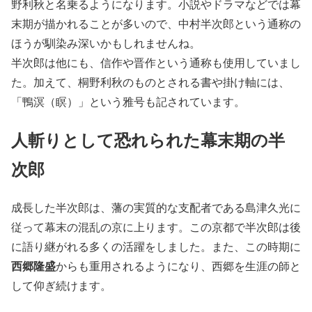
野利秋と名乗るようになります。小説やドラマなどでは幕
末期が描かれることが多いので、中村半次郎という通称の
ほうが馴染み深いかもしれませんね。
半次郎は他にも、信作や晋作という通称も使用していまし
た。加えて、桐野利秋のものとされる書や掛け軸には、
「鴨溟（瞑）」という雅号も記されています。
人斬りとして恐れられた幕末期の半
次郎
成長した半次郎は、藩の実質的な支配者である島津久光に
従って幕末の混乱の京に上ります。この京都で半次郎は後
に語り継がれる多くの活躍をしました。また、この時期に
西郷隆盛
からも重用されるようになり、西郷を生涯の師と
して仰ぎ続けます。