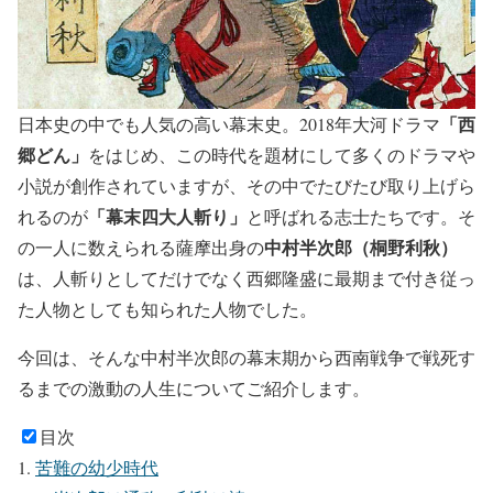
「西
日本史の中でも人気の高い幕末史。2018年大河ドラマ
郷どん」
をはじめ、この時代を題材にして多くのドラマや
小説が創作されていますが、その中でたびたび取り上げら
「幕末四大人斬り」
れるのが
と呼ばれる志士たちです。そ
中村半次郎（桐野利秋）
の一人に数えられる薩摩出身の
は、人斬りとしてだけでなく西郷隆盛に最期まで付き従っ
た人物としても知られた人物でした。
今回は、そんな中村半次郎の幕末期から西南戦争で戦死す
るまでの激動の人生についてご紹介します。
目次
苦難の幼少時代