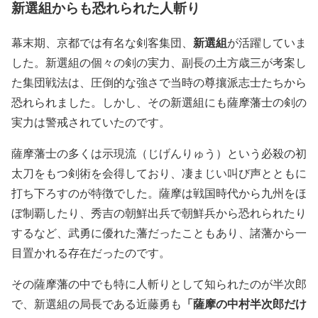
新選組からも恐れられた人斬り
新選組
幕末期、京都では有名な剣客集団、
が活躍していま
した。新選組の個々の剣の実力、副長の土方歳三が考案し
た集団戦法は、圧倒的な強さで当時の尊攘派志士たちから
恐れられました。しかし、その新選組にも薩摩藩士の剣の
実力は警戒されていたのです。
薩摩藩士の多くは示現流（じげんりゅう）という必殺の初
太刀をもつ剣術を会得しており、凄まじい叫び声とともに
打ち下ろすのが特徴でした。薩摩は戦国時代から九州をほ
ぼ制覇したり、秀吉の朝鮮出兵で朝鮮兵から恐れられたり
するなど、武勇に優れた藩だったこともあり、諸藩から一
目置かれる存在だったのです。
その薩摩藩の中でも特に人斬りとして知られたのが半次郎
「薩摩の中村半次郎だけ
で、新選組の局長である近藤勇も