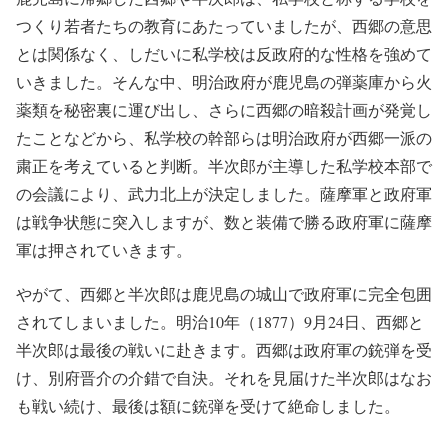
つくり若者たちの教育にあたっていましたが、西郷の意思
とは関係なく、しだいに私学校は反政府的な性格を強めて
いきました。そんな中、明治政府が鹿児島の弾薬庫から火
薬類を秘密裏に運び出し、さらに西郷の暗殺計画が発覚し
たことなどから、私学校の幹部らは明治政府が西郷一派の
粛正を考えていると判断。半次郎が主導した私学校本部で
の会議により、武力北上が決定しました。薩摩軍と政府軍
は戦争状態に突入しますが、数と装備で勝る政府軍に薩摩
軍は押されていきます。
やがて、西郷と半次郎は鹿児島の城山で政府軍に完全包囲
されてしまいました。明治10年（1877）9月24日、西郷と
半次郎は最後の戦いに赴きます。西郷は政府軍の銃弾を受
け、別府晋介の介錯で自決。それを見届けた半次郎はなお
も戦い続け、最後は額に銃弾を受けて絶命しました。