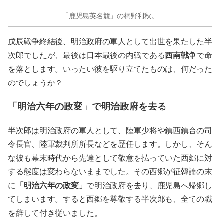
「鹿児島英名競」の桐野利秋。
戊辰戦争終結後、明治政府の軍人として出世を果たした半
西南戦争
次郎でしたが、最後は日本最後の内戦である
で命
を落とします。いったい彼を駆り立てたものは、何だった
のでしょうか？
「明治六年の政変」で明治政府を去る
半次郎は明治政府の軍人として、陸軍少将や鎮西鎮台の司
令長官、陸軍裁判所所長などを歴任します。しかし、そん
な彼も幕末時代から先達として敬意を払っていた西郷に対
する態度は変わらないままでした。その西郷が征韓論の末
「明治六年の政変」
に
で明治政府を去り、鹿児島へ帰郷し
てしまいます。すると西郷を尊敬する半次郎も、全ての職
を辞して付き従いました。