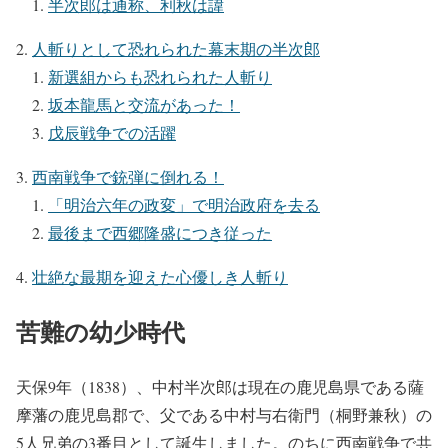
半次郎は通称、利秋は諱
人斬りとして恐れられた幕末期の半次郎
新選組からも恐れられた人斬り
坂本龍馬と交流があった！
戊辰戦争での活躍
西南戦争で銃弾に倒れる！
「明治六年の政変」で明治政府を去る
最後まで西郷隆盛につき従った
壮絶な最期を迎えた心優しき人斬り
苦難の幼少時代
天保9年（1838）、中村半次郎は現在の鹿児島県である薩
摩藩の鹿児島郡で、父である中村与右衛門（桐野兼秋）の
5人兄弟の3番目として誕生しました。のちに西南戦争で共