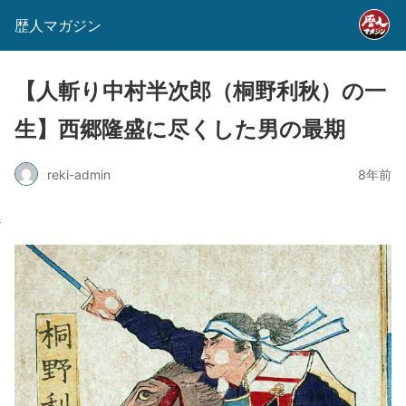
歴人マガジン
【人斬り中村半次郎（桐野利秋）の一
生】西郷隆盛に尽くした男の最期
reki-admin
8年前