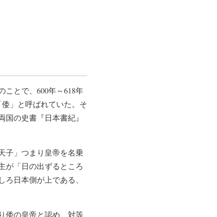
とで、600年～618年
「倭」と呼ばれていた。そ
を両国の史書『日本書紀』
天子」つまり皇帝を名乗
主が「日の出ずるところ
しろ日本側が上である、
り倭の皇帝と認め、対等