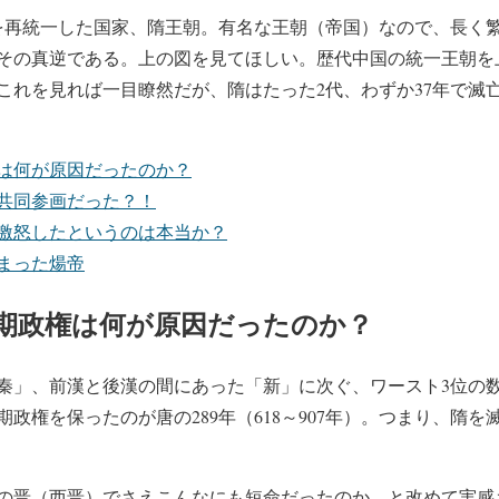
国を再統一した国家、隋王朝。有名な王朝（帝国）なので、長く
その真逆である。上の図を見てほしい。歴代中国の統一王朝を
これを見れば一目瞭然だが、隋はたった2代、わずか37年で滅
権は何が原因だったのか？
共同参画だった？！
激怒したというのは本当か？
まった煬帝
短期政権は何が原因だったのか？
秦」、前漢と後漢の間にあった「新」に次ぐ、ワースト3位の
政権を保ったのが唐の289年（618～907年）。つまり、隋
の晋（西晋）でさえこんなにも短命だったのか、と改めて実感さ