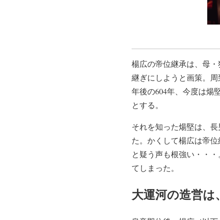
楊広の帝位継承は、母・
継ぎにしようと画策。周
年後の604年、今度は
とする。
それを知った煬堅は、長
た。かくして楊広は帝位
と疑う声も根強い・・・
てしまった。
大運河の造営は