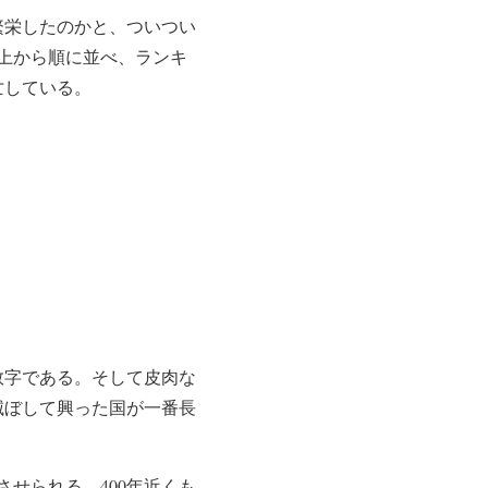
繁栄したのかと、ついつい
上から順に並べ、ランキ
亡している。
数字である。そして皮肉な
を滅ぼして興った国が一番長
せられる。400年近くも