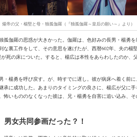
煬帝の父・楊堅と母・独孤伽羅（『独孤伽羅～皇后の願い～』より）
独孤伽羅の思惑が大きかった。伽羅は、色好みの長男・楊勇を
到な裏工作をして、その意思を遂げたが、西暦602年、夫の楊
煬堅が死の床についた。すると、楊広は本性をあらわしたのか、
男・楊勇を呼び戻す。が、時すでに遅し。彼が病床へ着く前に
継承に成功した。あまりのタイミングの良さに、楊広が父に手
。怖いもののなくなった彼は、兄・楊勇を自害に追い込み、そ
、男女共同参画だった？！