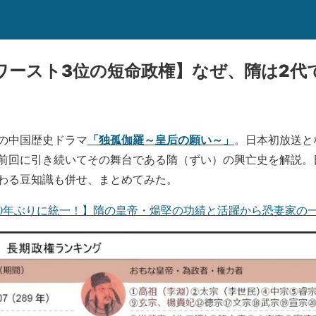
ワースト3位の短命政権】なぜ、隋は2代
「独孤伽羅～皇后の願い～」
の中国歴史ドラマ
。日本初放送と
前回に引き続いてその舞台である隋（ずい）の興亡史を解説。
わる豆知識も併せ、まとめてみた。
00年ぶりに統一！】隋の皇帝・煬堅の功績と活躍から恐妻家の