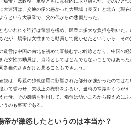
・煬帝）は政務・軍務ともに意欲的に取り組んだ。そのひとつ
に大運河は、交通の便の悪かった大興城（長安）と北方（現在
ようという大事業で、父の代からの悲願だった。
0万人ともいわれる強行は苛烈を極め、民衆に多大な負担を強いた
ちだが、煬帝は女性までも動員して働かせたというから、その
の造営は中国の南北を初めて直接むすぶ幹線となり、中国の経
また女性の動員は、当時としてはとんでもないことではあった
同参画のさきがけと見ることもできよう。
値観は、母親の独孤伽羅に影響された部分が強かったのではな
強いて誓わせ、夫以上の権勢をふるい、当時の常識をくつがえ
えた母。その感情を利用して、煬帝は幼いころから控えめにふ
いうのも事実である。
煬帝が激怒したというのは本当か？