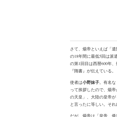
さて、煬帝といえば「遣
の18年間に最低5回は
の第1回目は西暦600年
『隋書』が伝えている。
小野妹子
使者は
。有名な
って挨拶したので、煬帝
の天皇」、大陸の皇帝が
と言ったに等しい。それ
だが、煬帝は「皇帝、倭