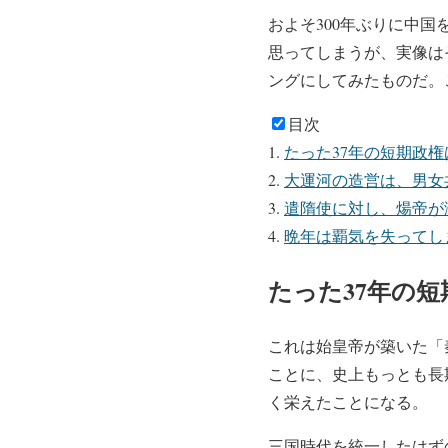
およそ300年ぶりに中
思ってしまうが、実像は
ングにしてみたものだ。
目次
たった37年の短期政
大運河の造営は、男女
遣隋使に対し、煬帝が
晩年は覇気を失ってし
たった37年の
これは始皇帝が築いた「
ことに、史上もっとも長期
く栄えたことになる。
三国時代を統一したはず