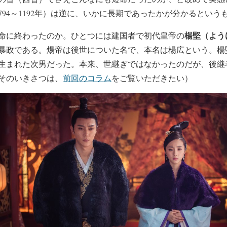
94～1192年）は逆に、いかに長期であったかが分かるという
楊堅（よう
命に終わったのか。ひとつには建国者で初代皇帝の
暴政である。煬帝は後世についた名で、本名は楊広という。楊
生まれた次男だった。本来、世継ぎではなかったのだが、後継
そのいきさつは、
前回のコラム
をご覧いただきたい）