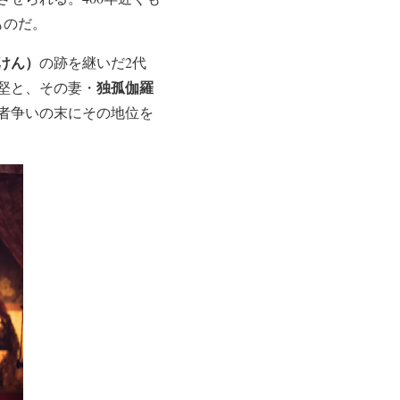
ものだ。
けん）
の跡を継いだ2代
独孤伽羅
堅と、その妻・
者争いの末にその地位を