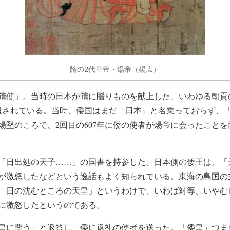
隋の2代皇帝・煬帝（楊広）
隋使」。当時の日本が隋に贈りものを献上した、いわゆる朝貢のこ
派遣されている。当時、倭国はまだ「日本」と名乗っておらず、
、煬堅のころで、2回目の607年に倭の使者が煬帝に会ったこと
「日出処の天子……」の国書を持参した。日本側の倭王は、「
が激怒したなどという逸話もよく知られている。東海の島国の
「日の沈むところの天皇」というわけで、いわば対等、いやむ
に激怒したというのである。
皇に問う」と返答し、倭に返礼の使者を送った。「倭皇」つま