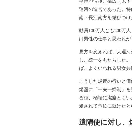
皇帝即位後、楊広（以下
運河の造営であった。特
南・長江南方を結びつけ
動員100万人とも20
は男性の仕事と思われが
見方を変えれば、大運河
し、統一をもたらした。
ば、よくいわれる男女共
こうした煬帝の行いと価
煬堅に「一夫一婦制」を
る種、極端に潔癖ともい
愛されて帝位に就けたと
遣隋使に対し、