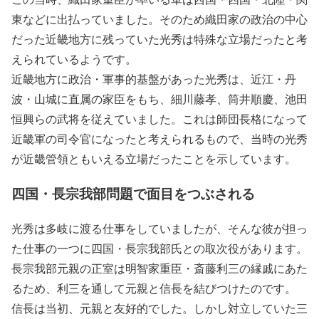
東などに出払っていました。そのため織田家の政治の中心
だった近畿地方に残っていた光秀は特殊な立場だったと考
えられているようです。
近畿地方に政治・軍事的基盤があった光秀は、近江・丹
波・山城に直属の家臣をもち、細川藤孝、筒井順慶、池田
恒興らの武将を従えていました。これは師団長格になって
近畿軍の司令官になったと考えられるもので、当時の光秀
が近畿管領ともいえる立場だったことを示しています。
四国・長宗我部問題で面目をつぶされる
光秀は多岐に渡る仕事をしていましたが、そんな彼が担っ
た仕事の一つに四国・長宗我部氏との取次役があります。
長宗我部元親の正室は明智家重臣・斎藤利三の縁戚にあた
るため、利三を通して元親と信長を結びつけたのです。
信長は当初、元親と友好的でした。しかし対立していた三