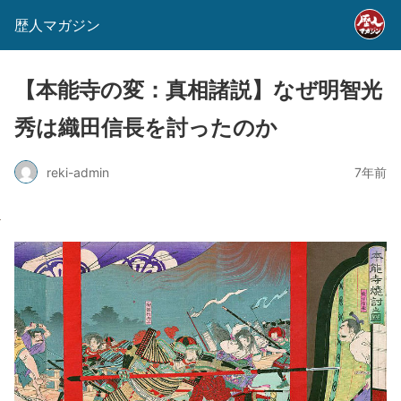
歴人マガジン
【本能寺の変：真相諸説】なぜ明智光
秀は織田信長を討ったのか
reki-admin
7年前