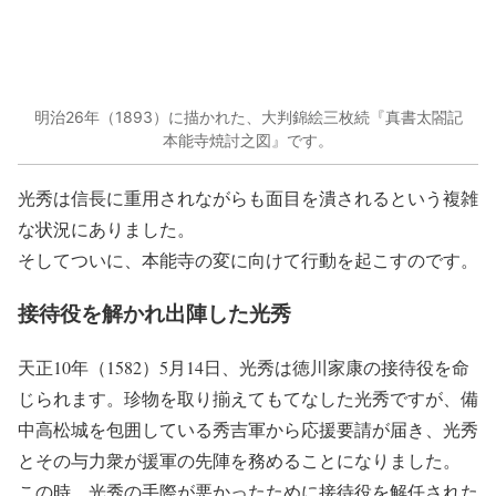
明治26年（1893）に描かれた、大判錦絵三枚続『真書太閤記
本能寺焼討之図』です。
光秀は信長に重用されながらも面目を潰されるという複雑
な状況にありました。
そしてついに、本能寺の変に向けて行動を起こすのです。
接待役を解かれ出陣した光秀
天正10年（1582）5月14日、光秀は徳川家康の接待役を命
じられます。珍物を取り揃えてもてなした光秀ですが、備
中高松城を包囲している秀吉軍から応援要請が届き、光秀
とその与力衆が援軍の先陣を務めることになりました。
この時、光秀の手際が悪かったために接待役を解任された