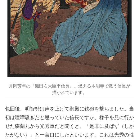
月岡芳年の『織田右大臣平信長』。燃える本能寺で戦う信長が
描かれています。
包囲後、明智勢は声を上げて御殿に鉄砲を撃ちました。当
初は喧嘩騒ぎだと思っていた信長ですが、様子を見に行か
せた森蘭丸から光秀軍だと聞くと、「是非に及ばず（しか
たがない）」と一言口にしたといいます。これは光秀の性