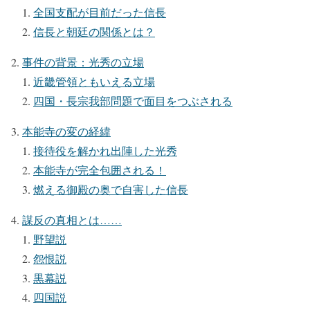
全国支配が目前だった信長
信長と朝廷の関係とは？
事件の背景：光秀の立場
近畿管領ともいえる立場
四国・長宗我部問題で面目をつぶされる
本能寺の変の経緯
接待役を解かれ出陣した光秀
本能寺が完全包囲される！
燃える御殿の奥で自害した信長
謀反の真相とは……
野望説
怨恨説
黒幕説
四国説