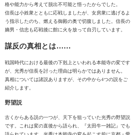
格や能力から考えて脱出不可能と悟ったからでした。
信長は小姓衆とともに応戦しましたが、女房衆に逃げるよ
う指示したのち、燃える御殿の奥で切腹しました。信長の
嫡男・信忠も応戦後に館に火を放って自刃しています。
謀反の真相とは……
戦国時代における最後の下剋上といわれる本能寺の変です
が、光秀が信長を討った理由は明らかではありません。
真相については諸説ありますが、その中から4つの説をご
紹介します。
野望説
古くからある説の一つが、天下を狙っていた光秀の野望説
です。これは変の直後から語られ、『太田牛一雑記』でも
語られています。光秀は本能寺の変を起こす前に京都・愛