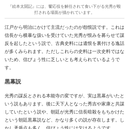
『絵本太閤記』には、饗応役を解任されて食い下がる光秀が殴
打される場面が描かれています。
江戸から明治にかけて主流だったのが怨恨説です。これは
信長から横暴な扱いを受けていた光秀が恨みを募らせて謀
反を起したという説で、古典史料には遺恨を裏付ける逸話
が多くみられます。ただしこれらの史料は一次史料ではな
いため、信ぴょう性に乏しいとも考えられているようで
す。
黒幕説
光秀の謀反とされる本能寺の変ですが、実は黒幕がいたと
いう説もあります。後に天下人となった秀吉や家康と共謀
していたという説や、朝廷が光秀に信長暗殺をもちかけた
という朝廷黒幕説など、かなり多くの説が存在します。し
かし矛盾点も多く、信ぴょう性には欠けるようです。