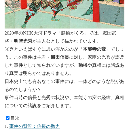
2020年のNHK大河ドラマ「麒麟がくる」では、戦国武
明智光秀
将・
が主人公として描かれています。
「本能寺の変」
光秀といえばすぐに思い浮かぶのが
でしょ
織田信長
う。この事件は主君・
に対し、家臣の光秀が謀反
した事件として知られていますが、動機や真相には諸説あ
り真実は明らかではありません。
日本史上でも有名なこの事件には、一体どのような説があ
るのでしょうか？
事件当時の信長と光秀の状況や、本能寺の変の経緯、真相
についての諸説をご紹介します。
目次
事件の背景：信長の勢力