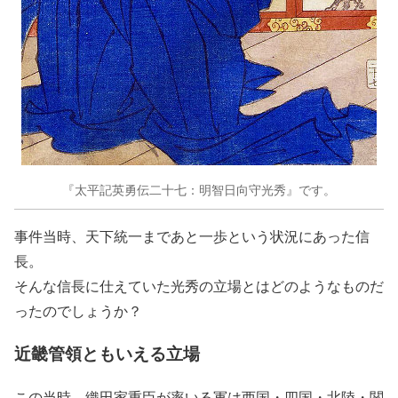
『太平記英勇伝二十七：明智日向守光秀』です。
事件当時、天下統一まであと一歩という状況にあった信
長。
そんな信長に仕えていた光秀の立場とはどのようなものだ
ったのでしょうか？
近畿管領ともいえる立場
この当時、織田家重臣が率いる軍は西国・四国・北陸・関