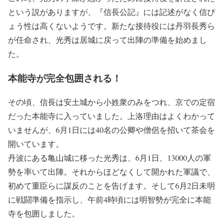
という説がありますが、『信長公記』には記述がなく信ぴ
ょう性は高くないようです。新たな接待役には丹羽長秀ら
が任命され、光秀は居城に戻って出陣の準備を始めまし
た。
本能寺が完全包囲される！
その頃、信長は安土城から小姓衆のみをつれ、京での定宿
だった本能寺に入っていました。上洛理由はよくわかって
いませんが、6月1日には40名の公卿や僧侶を招いて茶会を
開いています。
丹波にある亀山城に移った光秀は、6月1日、13000人の軍
勢を率いて出陣。それからほどなくして開かれた軍議で、
初めて重臣らに謀反のことを告げます。そして6月2日未明
に戦闘準備を指示し、午前4時頃には明智勢が完全に本能
寺を包囲しました。