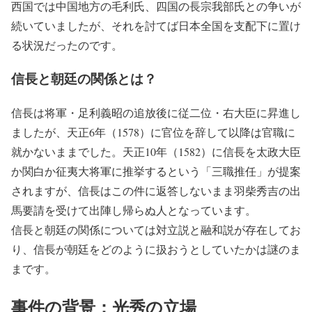
西国では中国地方の毛利氏、四国の長宗我部氏との争いが
続いていましたが、それを討てば日本全国を支配下に置け
る状況だったのです。
信長と朝廷の関係とは？
信長は将軍・足利義昭の追放後に従二位・右大臣に昇進し
ましたが、天正6年（1578）に官位を辞して以降は官職に
就かないままでした。天正10年（1582）に信長を太政大臣
か関白か征夷大将軍に推挙するという「三職推任」が提案
されますが、信長はこの件に返答しないまま羽柴秀吉の出
馬要請を受けて出陣し帰らぬ人となっています。
信長と朝廷の関係については対立説と融和説が存在してお
り、信長が朝廷をどのように扱おうとしていたかは謎のま
まです。
事件の背景：光秀の立場