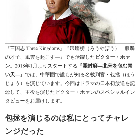
『三国志 Three Kingdoms』『琅琊榜（ろうやぼう）―麒麟
ビクター・ホァ
の才子、風雲を起こす―』でも活躍した
ン
『開封府―北宋を包む青
。2018年1月よりスタートする
い天―』
では、中華圏で誰もが知る名裁判官・包拯（ほう
じょう）を演じています。今回はドラマの日本初放送を記
念して、主役を演じたビクター・ホァンのスペシャルイン
タビューをお届けします。
包拯を演じるのは私にとってチャレ
ンジだった