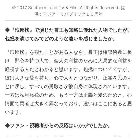
© 2017 Southern Lead TV & Film. All Rights Reserved. 提
供：アジア・リパブリック１０周年
◆『琅琊榜』で演じた誉王も知略に優れた人物でしたが、
包拯を演じてみてどのような違いを感じましたか。
『琅琊榜』を観たことがある人なら、誉王は権謀術数に長
け、野心を持つ人で、個人の利益のために大局的な利益を
軽視する人だとわかると思います。包拯についてですが、
彼は大きな愛を持ち、心で人々とつながり、正義を民のも
とに戻し、すべての勇敢さが彼自身に体現されています。
一方は私利私欲のため、もう一方は正義と愛のためと、心
情面で両者は大きく異なっており、違いはここにあると思
います。
◆ファン・視聴者からの反応はいかがでしたか。