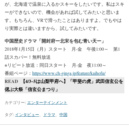
が、北海道で温泉に入るかスキーをしたいです。私はスキ
ーができないので、機会があれば試してみたいと思いま
す。もちろん、VRで滑ったことはありますよ。でもやは
り実際とは違いますから、試してみたいです。
中国歴史ドラマ「開封府ー北宋を包む青い天ー」
2018年1月15日（月）スタート 月-金 午後1:00～ 第1
話スカパー！無料放送
※リピート放送：同日スタート 月-金 夜11:00～
番組ページ：
https://www.ch-ginga.jp/feature/kaihofu/
READ
【4/3~5は山梨甲府へ】「甲斐の虎」武田信玄公を
偲ぶ大祭「信玄公まつり」
カテゴリー:
エンターテインメント
タグ:
インタビュー
、
ドラマ
、
中国