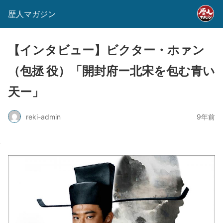
歴人マガジン
【インタビュー】ビクター・ホァン
（包拯 役）「開封府ー北宋を包む青い
天ー」
reki-admin
9年前