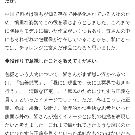
たか。
中国で包拯は誰もが知る存在で神格化されている人物のた
め、慎重な姿勢でこの役を演じようとしました。これまで
に包拯をモデルに描いた作品がいくつもあり、皆さんの中
にもそれぞれの包拯像が存在していることから、私にとっ
ては、チャレンジに富んだ作品になると思いました。
◆役作りで意識したことを教えてください。
包拯という人物について、皆さんがまず思い浮かべるの
は、「勧善懲悪」、「昼には現世で、夜には冥界で裁きを
行う」、「清廉な官吏」、「庶民のためにひたすら正義を
貫く」といったイメージでしょう。ただ、私はこうした正
義、勇敢、果断、決断力、論理的かつ明快な思考といった
側面以外の、皆さんが抱くイメージとは別の包拯を表現し
たいと考えました。これまで描かれてきたような庶民のた
めにひたすら正義を貫くといった単純なものではないだろ