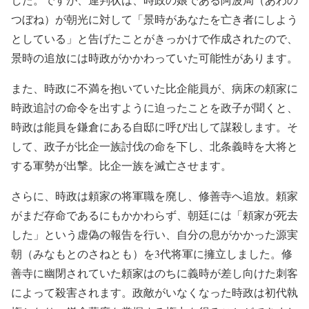
つぼね）が朝光に対して「景時があなたを亡き者にしよう
としている」と告げたことがきっかけで作成されたので、
景時の追放には時政がかかわっていた可能性があります。
また、時政に不満を抱いていた比企能員が、病床の頼家に
時政追討の命令を出すように迫ったことを政子が聞くと、
時政は能員を鎌倉にある自邸に呼び出して謀殺します。そ
して、政子が比企一族討伐の命を下し、北条義時を大将と
する軍勢が出撃。比企一族を滅亡させます。
さらに、時政は頼家の将軍職を廃し、修善寺へ追放。頼家
がまだ存命であるにもかかわらず、朝廷には「頼家が死去
した」という虚偽の報告を行い、自分の息がかかった源実
朝（みなもとのさねとも）を3代将軍に擁立しました。修
善寺に幽閉されていた頼家はのちに義時が差し向けた刺客
によって殺害されます。政敵がいなくなった時政は初代執