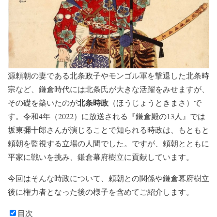
源頼朝の妻である北条政子やモンゴル軍を撃退した北条時
宗など、鎌倉時代には北条氏が大きな活躍をみせますが、
北条時政
その礎を築いたのが
（ほうじょうときまさ）で
す。令和4年（2022）に放送される『鎌倉殿の13人』では
坂東彌十郎さんが演じることで知られる時政は、もともと
頼朝を監視する立場の人間でした。ですが、頼朝とともに
平家に戦いを挑み、鎌倉幕府樹立に貢献しています。
今回はそんな時政について、頼朝との関係や鎌倉幕府樹立
後に権力者となった後の様子を含めてご紹介します。
目次