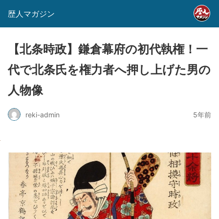
歴人マガジン
【北条時政】鎌倉幕府の初代執権！一
代で北条氏を権力者へ押し上げた男の
人物像
reki-admin
5年前