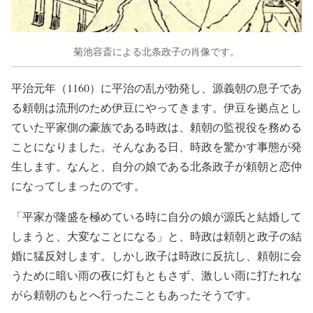
菊池容斎による北条政子の肖像です。
平治元年（1160）に平治の乱が勃発し、源義朝の息子であ
る頼朝は流刑のため伊豆にやってきます。伊豆を拠点とし
ていた平家側の豪族である時政は、頼朝の監視役を務める
ことになりました。そんなある日、時政を驚かす事態が発
生します。なんと、自分の娘である北条政子が頼朝と恋仲
になってしまったのです。
「平家が隆盛を極めている時に自分の娘が源氏と結婚して
しまうと、大変なことになる」と、時政は頼朝と政子の結
婚に猛反対します。しかし政子は時政に反抗し、頼朝に会
うために暗い雨の夜に灯もともさず、激しい雨に打たれな
がら頼朝のもとへ行ったこともあったそうです。