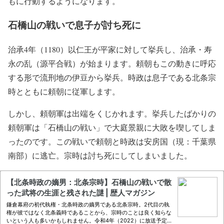
もに行動するようになります。
石橋山の戦いで息子が討ち死に
治承4年（1180）以仁王が平家に対して挙兵し、治承・寿
永の乱（源平合戦）が始まります。頼朝もこの動きに呼応
する形で流刑地の伊豆から挙兵。時政は息子である北条宗
時とともに頼朝に従軍します。
しかし、頼朝軍は出端をくじかれます。挙兵したばかりの
頼朝軍は「石橋山の戦い」で大庭景親に大敗を喫してしま
ったのです。この戦いで頼朝と時政は安房国（現：千葉県
南部）に逃亡。宗時は討ち死にしてしまいました。