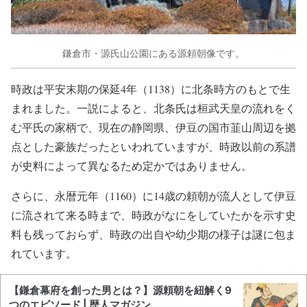
鎌倉市・源氏山公園にある源頼朝像です。
時政は平安末期の保延4年（1138）に北条時方のもとで生
まれました。一説によると、北条氏は桓武天皇の流れをく
む平氏の家柄で、現在の静岡県、伊豆の国市韮山周辺を拠
点とした豪族だったといわれていますが、時政以前の系譜
が史料によって異なるため定かではありません。
さらに、永暦元年（1160）に14歳の頼朝が流人として伊豆
に流されて来る時まで、時政がなにをしていたかを示す史
料も残っておらず、時政の出自や幼少期の様子は謎に包ま
れています。