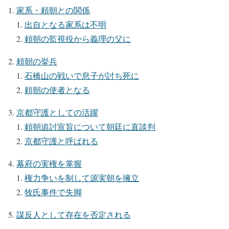
家系・頼朝との関係
出自となる家系は不明
頼朝の監視役から義理の父に
頼朝の挙兵
石橋山の戦いで息子が討ち死に
頼朝の使者となる
京都守護としての活躍
頼朝追討宣旨について朝廷に直談判
京都守護と呼ばれる
幕府の実権を掌握
権力争いを制して源実朝を擁立
牧氏事件で失脚
謀反人として存在を否定される