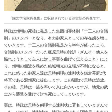
『國文学名家肖像集』に収録されている源実朝の肖像です。
時政は頼朝の死後に発足した集団指導体制「十三人の合議
制」のメンバーとなり、有力御家人としての存在感を増し
ていきます。十三人の合議制発足から半年が経ったころ、
合議制のメンバーだった梶原景時の讒訴（ざんそ：他人を
陥れようとして主人に対し事実を曲げて伝えること）によ
り、頼朝の側近を務めた結城朝光の立場が不利になると、
これに怒った御家人達は景時糾弾の連判状を鎌倉幕府2代
将軍である源頼家に提出します。この騒動で景時は追放。
その後、景時は一族を率いて京に向かいますが、地元の武
士から襲撃を受けて討ち死にしてしまいます。
実は、時政は景時を糾弾する連判状に署名していませんで
した。ですが、連判状は、時政の娘である阿波局（あわの