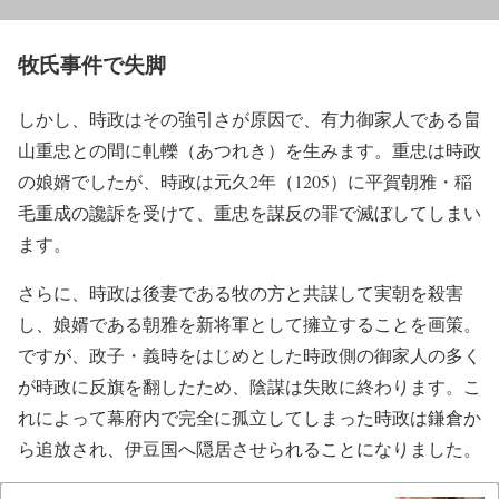
牧氏事件で失脚
しかし、時政はその強引さが原因で、有力御家人である畠
山重忠との間に軋轢（あつれき）を生みます。重忠は時政
の娘婿でしたが、時政は元久2年（1205）に平賀朝雅・稲
毛重成の讒訴を受けて、重忠を謀反の罪で滅ぼしてしまい
ます。
さらに、時政は後妻である牧の方と共謀して実朝を殺害
し、娘婿である朝雅を新将軍として擁立することを画策。
ですが、政子・義時をはじめとした時政側の御家人の多く
が時政に反旗を翻したため、陰謀は失敗に終わります。こ
れによって幕府内で完全に孤立してしまった時政は鎌倉か
ら追放され、伊豆国へ隠居させられることになりました。