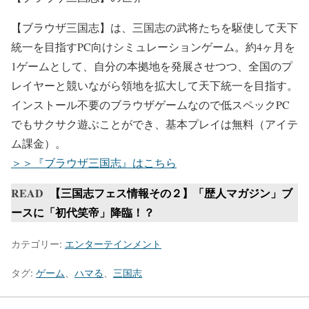
【ブラウザ三国志】は、三国志の武将たちを駆使して天下
統一を目指すPC向けシミュレーションゲーム。約4ヶ月を
1ゲームとして、自分の本拠地を発展させつつ、全国のプ
レイヤーと競いながら領地を拡大して天下統一を目指す。
インストール不要のブラウザゲームなので低スペックPC
でもサクサク遊ぶことができ、基本プレイは無料（アイテ
ム課金）。
＞＞『ブラウザ三国志』はこちら
READ
【三国志フェス情報その２】「歴人マガジン」ブ
ースに「初代笑帝」降臨！？
カテゴリー:
エンターテインメント
タグ:
ゲーム
、
ハマる
、
三国志