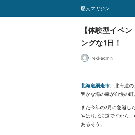
歴人マガジン
【体験型イベン
ングな1日！
reki-admin
北海道網走市
。北海道の
豊かな海の幸が自慢の町
また今年の2月に急逝し
やはり北海道ですから、
あるそう。