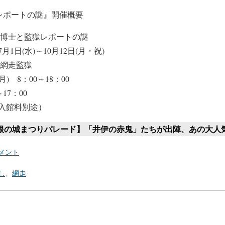
レポートの謎』開催概要
博士と監獄レポートの謎
日(水)～10月12日(月・祝)
網走監獄
) 8：00～18：00
17：00
入館料別途）
戸 彦根の城まつりパレード】「井伊の赤鬼」たちが出陣、あの大人
メント
し
、
網走