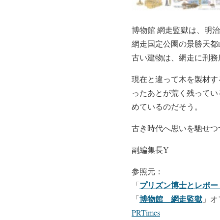
博物館 網走監獄は、明
網走国定公園の景勝天都
古い建物は、網走に刑務
現在と違って木を製材す
ったあとが荒く残ってい
めているのだそう。
古き時代へ思いを馳せつ
副編集長Y
参照元：
プリズン博士とレポー
「
博物館 網走監獄
「
」オ
PRTimes