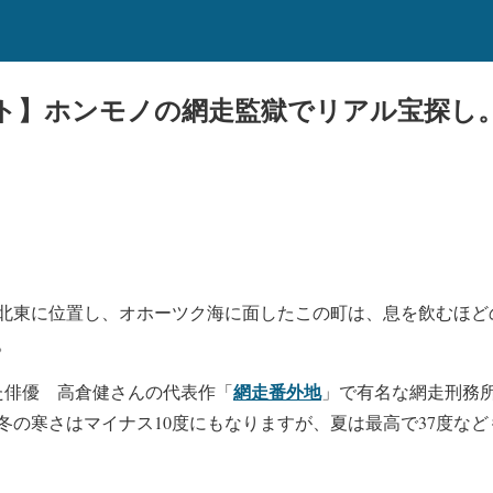
ト】ホンモノの網走監獄でリアル宝探し
北東に位置し、オホーツク海に面したこの町は、息を飲むほど
。
網走番外地
た俳優 高倉健さんの代表作「
」で有名な網走刑務
冬の寒さはマイナス10度にもなりますが、夏は最高で37度な