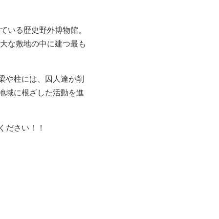
している歴史野外博物館。
広大な敷地の中に建つ最も
梁や柱には、囚人達が削
地域に根ざした活動を進
ください！！