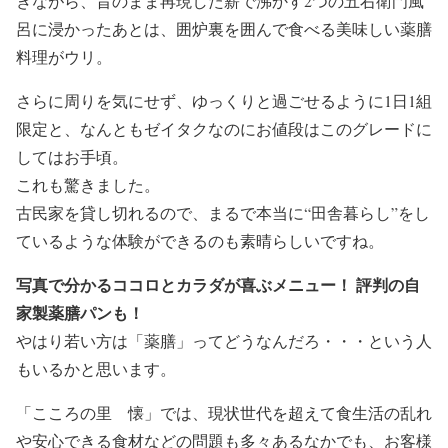
きながら、昔のまま再現した薪で沸かす2つの五右衛門風
呂に浸かったあとは、囲炉裏を囲んで食べる美味しい薬膳
料理がウリ。
さらに周りを気にせず、ゆっくりと過ごせるように1日1組
限定と、なんともゼイタクなのにお値段はこのグレードに
してはお手頃。
これも驚きました。
古民家を貸し切れるので、まるで本当に“田舎暮らし”をし
ているような体験ができるのも素晴らしいですね。
写真で分かるココロとカラダが喜ぶメニュー！ 評判の自
家製薬膳パンも！
やはり若い方は「薬膳」ってどうなんだろ・・・という人
もいるかと思います。
「こころの里 懐」では、現状世代を超えて食生活の乱れ
や安心できる食材などの問題も多々あるなかでも、お客様