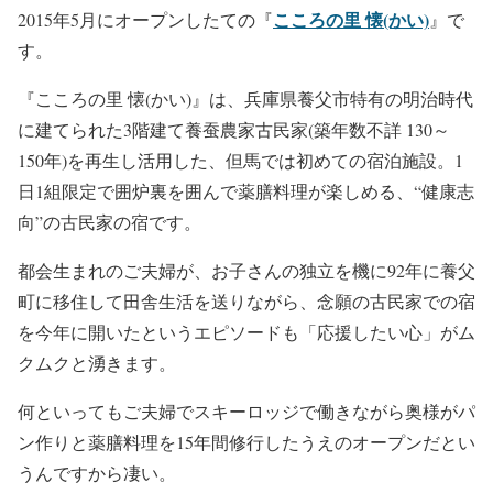
こころの里 懐(かい)
2015年5月にオープンしたての『
』で
す。
『こころの里 懐(かい)』は、兵庫県養父市特有の明治時代
に建てられた3階建て養蚕農家古民家(築年数不詳 130～
150年)を再生し活用した、但馬では初めての宿泊施設。1
日1組限定で囲炉裏を囲んで薬膳料理が楽しめる、“健康志
向”の古民家の宿です。
都会生まれのご夫婦が、お子さんの独立を機に92年に養父
町に移住して田舎生活を送りながら、念願の古民家での宿
を今年に開いたというエピソードも「応援したい心」がム
クムクと湧きます。
何といってもご夫婦でスキーロッジで働きながら奥様がパ
ン作りと薬膳料理を15年間修行したうえのオープンだとい
うんですから凄い。