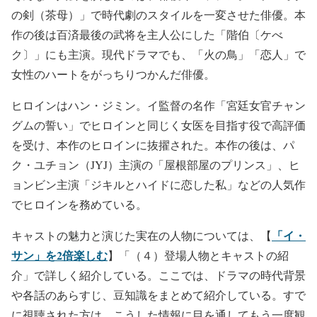
の剣（茶母）」で時代劇のスタイルを一変させた俳優。本
作の後は百済最後の武将を主人公にした「階伯〔ケべ
ク〕」にも主演。現代ドラマでも、「火の鳥」「恋人」で
女性のハートをがっちりつかんだ俳優。
ヒロインはハン・ジミン。イ監督の名作「宮廷女官チャン
グムの誓い」でヒロインと同じく女医を目指す役で高評価
を受け、本作のヒロインに抜擢された。本作の後は、パ
ク・ユチョン（JYJ）主演の「屋根部屋のプリンス」、ヒ
ョンビン主演「ジキルとハイドに恋した私」などの人気作
でヒロインを務めている。
「イ・
キャストの魅力と演じた実在の人物については、【
サン」を2倍楽しむ
】「（４）登場人物とキャストの紹
介」で詳しく紹介している。ここでは、ドラマの時代背景
や各話のあらすじ、豆知識をまとめて紹介している。すで
に視聴された方は、こうした情報に目を通してもう一度観