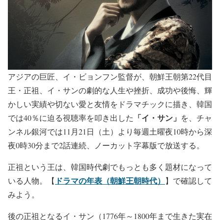
アジアの巨匠、イ・ビョンフン監督が、朝鮮王朝第22代目
王・正祖、イ・サンの劇的な人生や挫折、成功や後悔、輝
かしい実績や切ない愛と友情をドラマチックに描き、韓国
「イ・サン」
では40％に迫る視聴率を叩き出した
を、チャ
ンネル銀河では11月21日（土）より毎週土曜夜10時から深
夜0時30分まで2話連続、ノーカット字幕版で放送する。
正祖という王は、韓国時代劇でもっとも多く題材になって
ドラマの年表（朝鮮王朝時代）
いる人物。【
】で確認して
みよう。
後の正祖となるイ・サン（1776年～1800年まで生きた実在