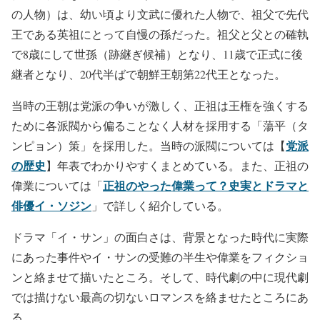
の人物）は、幼い頃より文武に優れた人物で、祖父で先代
王である英祖にとって自慢の孫だった。祖父と父との確執
で8歳にして世孫（跡継ぎ候補）となり、11歳で正式に後
継者となり、20代半ばで朝鮮王朝第22代王となった。
当時の王朝は党派の争いが激しく、正祖は王権を強くする
ために各派閥から偏ることなく人材を採用する「蕩平（タ
党派
ンピョン）策」を採用した。当時の派閥については【
の歴史
】年表でわかりやすくまとめている。また、正祖の
正祖のやった偉業って？史実とドラマと
偉業については「
俳優イ・ソジン
」で詳しく紹介している。
ドラマ「イ・サン」の面白さは、背景となった時代に実際
にあった事件やイ・サンの受難の半生や偉業をフィクショ
ンと絡ませて描いたところ。そして、時代劇の中に現代劇
では描けない最高の切ないロマンスを絡ませたところにあ
る。