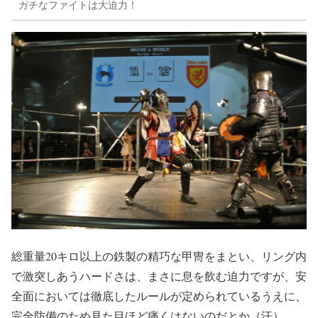
ガチなファイトは大迫力！
総重量20キロ以上の鉄製の精巧な甲冑をまとい、リング内
で激突しあうハードさは、まさに息を飲む迫力ですが、安
全面においては徹底したルールが定められているうえに、
完全防備のため見た目ほど痛くはないのだとか（汗）