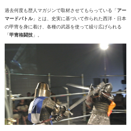
アー
過去何度も歴人マガジンで取材させてもらっている「
マードバトル
」とは、史実に基づいて作られた西洋・日本
の甲冑を身に着け、各種の武器を使って繰り広げられる
甲冑格闘技
「
」。