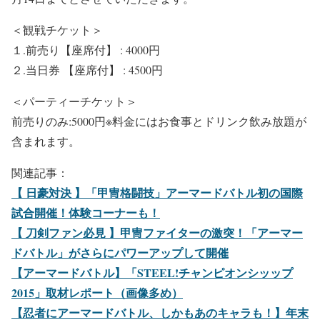
＜観戦チケット＞
１.前売り【座席付】 : 4000円
２.当日券 【座席付】 : 4500円
＜パーティーチケット＞
前売りのみ:5000円※料金にはお食事とドリンク飲み放題が
含まれます。
関連記事：
【 日豪対決 】「甲冑格闘技」アーマードバトル初の国際
試合開催！体験コーナーも！
【 刀剣ファン必見 】甲冑ファイターの激突！「アーマー
ドバトル」がさらにパワーアップして開催
【アーマードバトル】「STEEL!チャンピオンシッップ
2015」取材レポート（画像多め）
【忍者にアーマードバトル、しかもあのキャラも！】年末