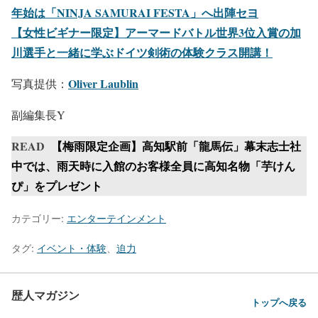
年始は「NINJA SAMURAI FESTA」へ出陣セヨ
【女性ビギナー限定】アーマードバトル世界3位入賞の加
川選手と一緒に学ぶドイツ剣術の体験クラス開講！
Oliver Laublin
写真提供：
副編集長Y
READ
【梅雨限定企画】高知駅前「龍馬伝」幕末志士社
中では、雨天時に入館のお客様全員に高知名物「芋けん
ぴ」をプレゼント
カテゴリー:
エンターテインメント
タグ:
イベント・体験
、
迫力
歴人マガジン
トップへ戻る