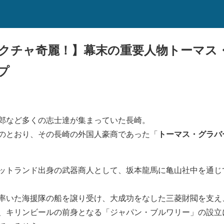
ャクチャ奇麗！】幕末の重要人物トーマス
プ
郎など多くの志士達が集まっていた長崎。
トーマス・グラバ
のとおり、その長崎の外国人豪商であった「
ットランド出身の武器商人として、坂本龍馬に亀山社中を通じ
率いた海援隊の船を譲り受け、大成功をなした三菱財閥を支え
、キリンビールの前身となる「ジャパン・ブルワリー」の設立