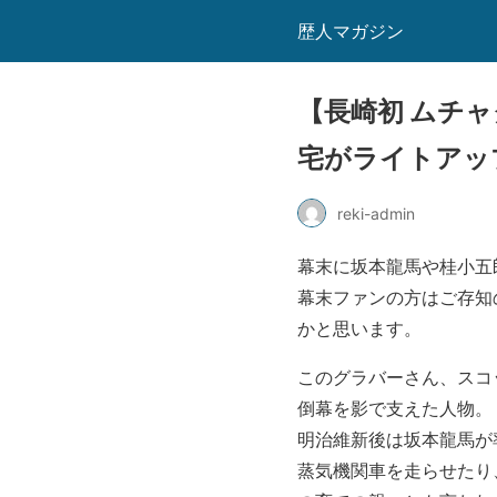
歴人マガジン
【長崎初 ムチ
宅がライトアッ
reki-admin
幕末に坂本龍馬や桂小五
幕末ファンの方はご存知
かと思います。
このグラバーさん、スコ
倒幕を影で支えた人物。
明治維新後は坂本龍馬が
蒸気機関車を走らせたり