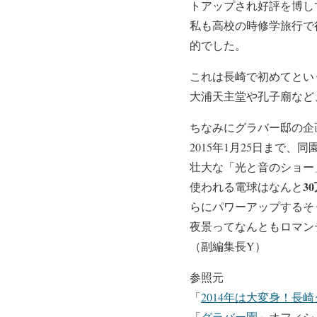
トアップされ好評を博し
私も高校の時修学旅行で
的でした。
これは長崎で初めてとい
大浦天主堂や孔子廟など
ちなみにグラバー邸の企
2015年1月25日まで
壮大な「光と音のショー
3
使われる電球はなんと
らにパワーアップするそ
夜景ってなんともロマン
（副編集長Y）
参照元
「
2014年は大変身！長崎
「
グラバー園
」オフィシ