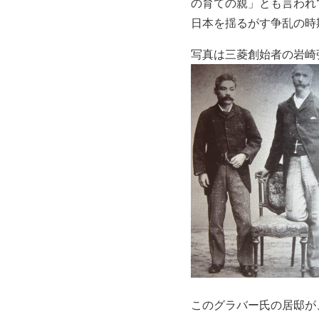
の育ての親」とも言われ
日本を揺るがす争乱の時
写真は三菱創始者の岩崎
このグラバー氏の居邸が