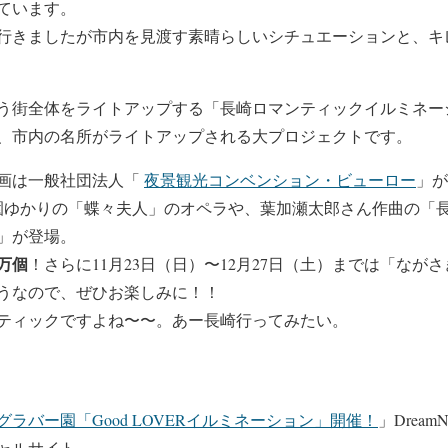
ています。
行きましたが市内を見渡す素晴らしいシチュエーションと、キ
う街全体をライトアップする「長崎ロマンティックイルミネー
、市内の名所がライトアップされる大プロジェクトです。
画は一般社団法人「
夜景観光コンベンション・ビューロー
」が
、同園ゆかりの「蝶々夫人」のオペラや、葉加瀬太郎さん作曲の
」が登場。
0万個
！さらに11月23日（日）〜12月27日（土）までは「なが
うなので、ぜひお楽しみに！！
ティックですよね〜〜。あー長崎行ってみたい。
グラバー園「Good LOVERイルミネーション」開催！
」DreamN
ャルサイト