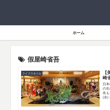
ホーム
假屋崎省吾
【
ライフスタイル
崎
日本
の生
名も
(水)