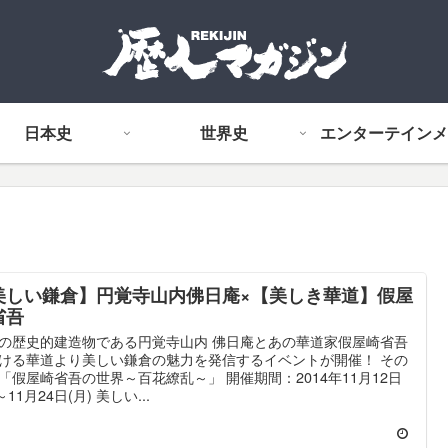
日本史
世界史
エンターテインメ
美しい鎌倉】円覚寺山内佛日庵×【美しき華道】假屋
省吾
の歴史的建造物である円覚寺山内 佛日庵とあの華道家假屋崎省吾
ける華道より美しい鎌倉の魅力を発信するイベントが開催！ その
「假屋崎省吾の世界～百花繚乱～」 開催期間：2014年11月12日
～11月24日(月) 美しい...