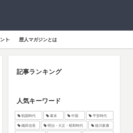
ント
歴人マガジンとは
記事ランキング
人気キーワード
戦国時代
幕末
中国
平安時代
織田信長
明治・大正・昭和時代
徳川家康