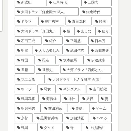
新選組
江戸時代
三国志
大河ドラマ「鎌倉殿の13人」
鎌倉時代
ドラマ
豊臣秀吉
真田幸村
映画
大河ドラマ「真田丸」
城
楽しむ
祭り
石田三成
紹介
平清盛
日本刀
甲冑
大人の楽しみ
武田信玄
西郷隆盛
韓国
忍者
坂本龍馬
伊達政宗
書籍
世界史
大河ドラマ「西郷どん」
気になる
大河ドラマ「おんな城主 直虎」
朝ドラ
悪女
キングダム
吉田松陰
戦国武将
源義経
神社
旅行
妻
明智光秀
前田利家
曹操
ゲーム
京都
黒田官兵衛
加藤清正
ハマる
戦国
グルメ
寺
上杉謙信