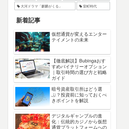
大河ドラマ「麒麟がくる」
室町時代
新着記事
仮想通貨が変えるエンター
テイメントの未来
【徹底解説】Bubingaおす
すめバイナリーオプション
｜取引時間の選び方と戦略
ガイド
暗号資産取引所はどう選
ぶ？投資前に知っておくべ
きポイントを解説
デジタルギャンブルの進
化：伝統的カジノから仮想
通貨プラットフォームへの