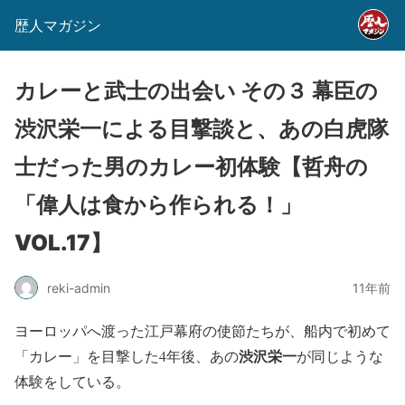
歴人マガジン
カレーと武士の出会い その３ 幕臣の
渋沢栄一による目撃談と、あの白虎隊
士だった男のカレー初体験【哲舟の
「偉人は食から作られる！」
VOL.17】
reki-admin
11年前
ヨーロッパへ渡った江戸幕府の使節たちが、船内で初めて
渋沢栄一
「カレー」を目撃した4年後、あの
が同じような
体験をしている。