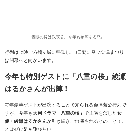
「隻眼の将は政宗公。今年も参陣する!?」
行列は15時ごろ鶴ヶ城に帰陣し、3日間に及ぶ会津まつり
は閉幕へと向かいます。
今年も特別ゲストに「八重の桜」綾瀬
はるかさんが出陣！
毎年豪華ゲストが出演することで知られる会津藩公行列で
大河ドラマ「八重の桜」
女
すが、今年も
で主演を演じた
優・綾瀬はるかさん
が引き続きご出演されるとのこと！こ
れはぜひ足を運びたい！