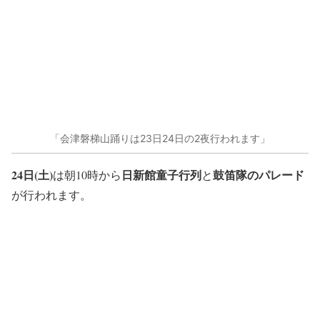
「会津磐梯山踊りは23日24日の2夜行われます」
24日(土)
日新館童子行列
鼓笛隊のパレード
は朝10時から
と
が行われます。