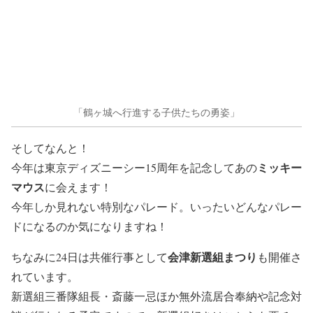
「鶴ヶ城へ行進する子供たちの勇姿」
そしてなんと！
ミッキー
今年は東京ディズニーシー15周年を記念してあの
マウス
に会えます！
今年しか見れない特別なパレード。いったいどんなパレー
ドになるのか気になりますね！
会津新選組まつり
ちなみに24日は共催行事として
も開催さ
れています。
新選組三番隊組長・斎藤一忌ほか無外流居合奉納や記念対