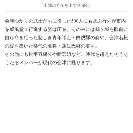
「出陣の号令を出す容保公」
会津ゆかりの武士たちに扮した500人にも及ぶ行列が市内
を威風堂々行進する姿は圧巻。その中には鶴ヶ城を眼前に
白虎隊
自ら命を絶った悲しき青年隊士・
の姿や、会津若松
の礎を築いた稀代の名将・蒲生氏郷の姿も。
その他にも松平容保公や新選組など、時代を超えたそうそ
うたるメンバーが現代の会津に甦ります。