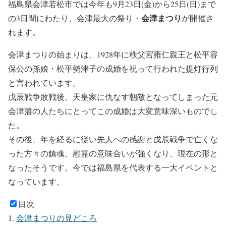
福島県会津若松市では今年も9月23日(金)から25日(日)まで
会津まつり
の3日間にわたり、会津最大の祭り・
が開催さ
れます。
会津まつりの始まりは、1928年に秩父宮雍仁親王と松平容
保公の孫娘・松平勢津子の成婚を祝って行われた提灯行列
と言われています。
戊辰戦争敗戦後、天皇家に仇なす朝敵となってしまった元
会津藩の人たちにとってこの成婚は大変意味深いものでし
た。
その後、年を経るに従い先人への感謝と戊辰戦争で亡くな
った方々の鎮魂、慰霊の意味合いが強くなり、現在の形と
なったそうです。今では福島県を代表する一大イベントと
なっています。
目次
会津まつりの見どころ