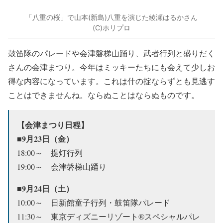
「八重の桜」で山本(新島)八重を演じた綾瀬はるかさん
(C)ホリプロ
鼓笛隊のパレードや会津磐梯山踊り、武者行列と盛りだく
さんの会津まつり。今年はミッキーたちにも会えて少しお
得な内容になっています。これは什の掟ならずとも見逃す
ことはできませんね。ならぬことはならぬものです。
【会津まつり日程】
■9月23日（金）
18:00～ 提灯行列
19:00～ 会津磐梯山踊り
■9月24日（土）
10:00～ 日新館童子行列・鼓笛隊パレード
11:30～ 東京ディズニーリゾート®スペシャルパレ