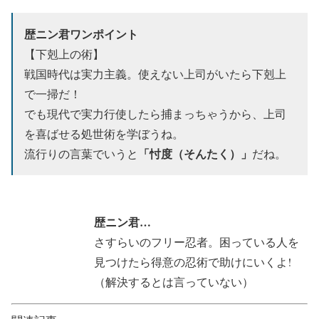
歴ニン君ワンポイント
【下剋上の術】
戦国時代は実力主義。使えない上司がいたら下剋上
で一掃だ！
でも現代で実力行使したら捕まっちゃうから、上司
を喜ばせる処世術を学ぼうね。
「忖度（そんたく）」
流行りの言葉でいうと
だね。
歴ニン君…
さすらいのフリー忍者。困っている人を
見つけたら得意の忍術で助けにいくよ!
（解決するとは言っていない）