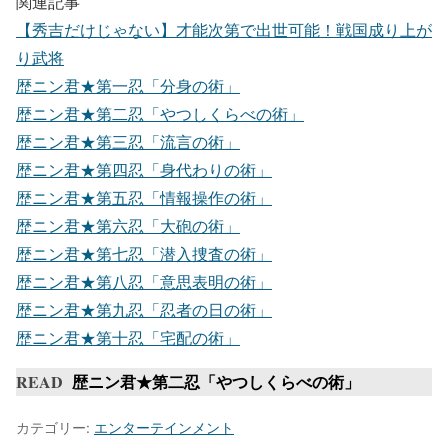
関連記事
【秀吉だけじゃない】才能次第で出世可能！戦国成り上が
り武将
歴ニン君★第一忍「分身の術」
歴ニン君★第二忍「やつしくらべの術」
歴ニン君★第三忍「流言の術」
歴ニン君★第四忍「身代わりの術」
歴ニン君★第五忍「情報操作の術」
歴ニン君★第六忍「大砲の術」
歴ニン君★第七忍「潜入捜査の術」
歴ニン君★第八忍「意思表明の術」
歴ニン君★第九忍「忍者の日の術」
歴ニン君★第十忍「宅配の術」
READ
歴ニン君★第二忍「やつしくらべの術」
カテゴリー:
エンターテインメント