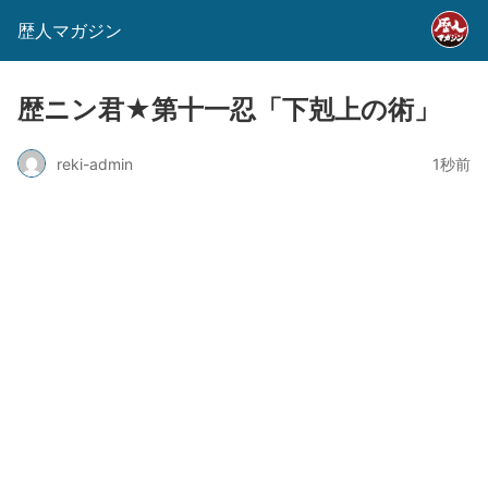
歴人マガジン
歴ニン君★第十一忍「下剋上の術」
reki-admin
1秒前