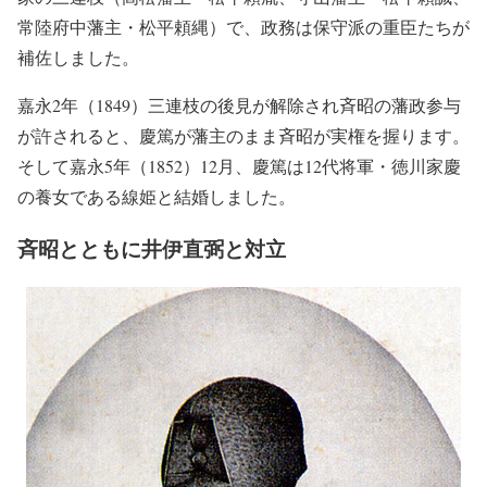
常陸府中藩主・松平頼縄）で、政務は保守派の重臣たちが
補佐しました。
嘉永2年（1849）三連枝の後見が解除され斉昭の藩政参与
が許されると、慶篤が藩主のまま斉昭が実権を握ります。
そして嘉永5年（1852）12月、慶篤は12代将軍・徳川家慶
の養女である線姫と結婚しました。
斉昭とともに井伊直弼と対立