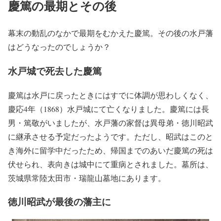
慶篤の最期とその後
幕末の動乱のなかで最期をむかえた慶篤。その後の水戸藩
はどうなったのでしょうか？
水戸城で死去した慶篤
慶篤は水戸に戻ったときにはすでに体調が思わしくなく、
慶応4年（1868）水戸城にて亡くなりました。慶篤には長
男・篤敬がいましたが、水戸藩の家督は異母弟・徳川昭武
に継承させる予定だったようです。ただし、昭武はこのと
き海外に留学中だったため、帰国までのあいだ慶篤の死は
伏せられ、表向きは城中にて重病とされました。墓所は、
茨城県常陸太田市・瑞龍山墓地にあります。
徳川昭武が最後の藩主に