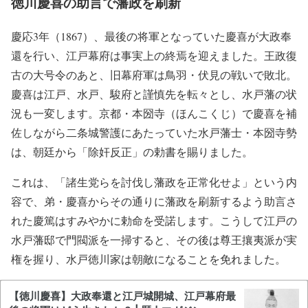
徳川慶喜の助言で藩政を刷新
慶応3年（1867）、最後の将軍となっていた慶喜が大政奉
還を行い、江戸幕府は事実上の終焉を迎えました。王政復
古の大号令のあと、旧幕府軍は鳥羽・伏見の戦いで敗北。
慶喜は江戸、水戸、駿府と謹慎先を転々とし、水戸藩の状
況も一変します。京都・本圀寺（ほんこくじ）で慶喜を補
佐しながら二条城警護にあたっていた水戸藩士・本圀寺勢
は、朝廷から「除奸反正」の勅書を賜りました。
これは、「諸生党らを討伐し藩政を正常化せよ」という内
容で、弟・慶喜からその通りに藩政を刷新するよう助言さ
れた慶篤はすみやかに勅命を受諾します。こうして江戸の
水戸藩邸で門閥派を一掃すると、その後は尊王攘夷派が実
権を握り、水戸徳川家は朝敵になることを免れました。