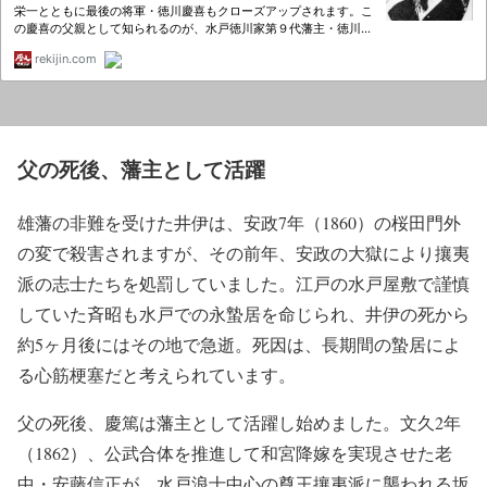
父の死後、藩主として活躍
雄藩の非難を受けた井伊は、安政7年（1860）の桜田門外
の変で殺害されますが、その前年、安政の大獄により攘夷
派の志士たちを処罰していました。江戸の水戸屋敷で謹慎
していた斉昭も水戸での永蟄居を命じられ、井伊の死から
約5ヶ月後にはその地で急逝。死因は、長期間の蟄居によ
る心筋梗塞だと考えられています。
父の死後、慶篤は藩主として活躍し始めました。文久2年
（1862）、公武合体を推進して和宮降嫁を実現させた老
中・安藤信正が、水戸浪士中心の尊王攘夷派に襲われる坂