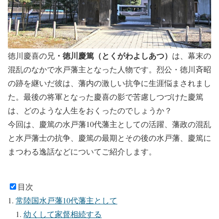
・徳川慶篤（とくがわよしあつ）
徳川慶喜の兄
は、幕末の
混乱のなかで水戸藩主となった人物です。烈公・徳川斉昭
の跡を継いだ彼は、藩内の激しい抗争に生涯悩まされまし
た。最後の将軍となった慶喜の影で苦慮しつづけた慶篤
は、どのような人生をおくったのでしょうか？
今回は、慶篤の水戸藩10代藩主としての活躍、藩政の混乱
と水戸藩士の抗争、慶篤の最期とその後の水戸藩、慶篤に
まつわる逸話などについてご紹介します。
目次
常陸国水戸藩10代藩主として
幼くして家督相続する