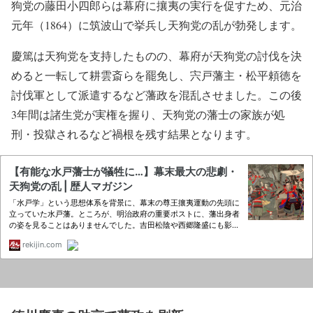
狗党の藤田小四郎らは幕府に攘夷の実行を促すため、元治
元年（1864）に筑波山で挙兵し天狗党の乱が勃発します。
慶篤は天狗党を支持したものの、幕府が天狗党の討伐を決
めると一転して耕雲斎らを罷免し、宍戸藩主・松平頼徳を
討伐軍として派遣するなど藩政を混乱させました。この後
3年間は諸生党が実権を握り、天狗党の藩士の家族が処
刑・投獄されるなど禍根を残す結果となります。