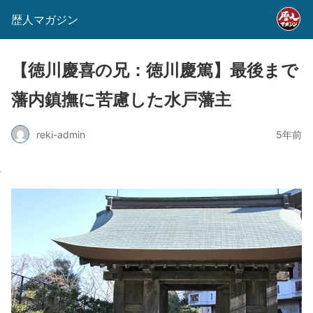
歴人マガジン
【徳川慶喜の兄：徳川慶篤】最後まで
藩内鎮撫に苦慮した水戸藩主
reki-admin
5年前