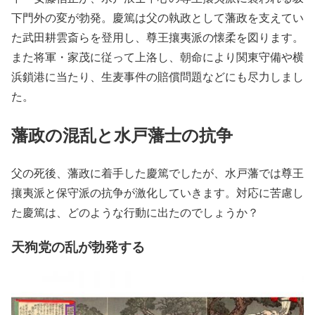
下門外の変が勃発。慶篤は父の執政として藩政を支えてい
た武田耕雲斎らを登用し、尊王攘夷派の懐柔を図ります。
また将軍・家茂に従って上洛し、朝命により関東守備や横
浜鎖港に当たり、生麦事件の賠償問題などにも尽力しまし
た。
藩政の混乱と水戸藩士の抗争
父の死後、藩政に着手した慶篤でしたが、水戸藩では尊王
攘夷派と保守派の抗争が激化していきます。対応に苦慮し
た慶篤は、どのような行動に出たのでしょうか？
天狗党の乱が勃発する