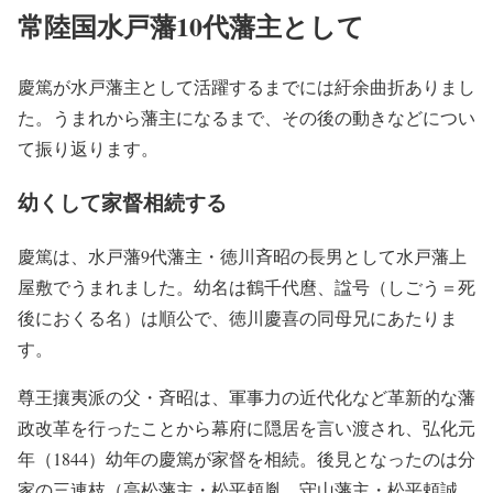
常陸国水戸藩10代藩主として
慶篤が水戸藩主として活躍するまでには紆余曲折ありまし
た。うまれから藩主になるまで、その後の動きなどについ
て振り返ります。
幼くして家督相続する
慶篤は、水戸藩9代藩主・徳川斉昭の長男として水戸藩上
屋敷でうまれました。幼名は鶴千代麿、諡号（しごう＝死
後におくる名）は順公で、徳川慶喜の同母兄にあたりま
す。
尊王攘夷派の父・斉昭は、軍事力の近代化など革新的な藩
政改革を行ったことから幕府に隠居を言い渡され、弘化元
年（1844）幼年の慶篤が家督を相続。後見となったのは分
家の三連枝（高松藩主・松平頼胤、守山藩主・松平頼誠、