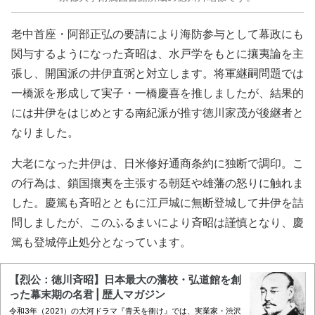
老中首座・阿部正弘の要請により海防参与として幕政にも
関与するようになった斉昭は、水戸学をもとに攘夷論を主
張し、開国派の井伊直弼と対立します。将軍継嗣問題では
一橋派を形成して実子・一橋慶喜を推しましたが、結果的
には井伊をはじめとする南紀派が推す徳川家茂が後継者と
なりました。
大老になった井伊は、日米修好通商条約に独断で調印。こ
の行為は、鎖国攘夷を主張する朝廷や雄藩の怒りに触れま
した。慶篤も斉昭とともに江戸城に無断登城して井伊を詰
問しましたが、このふるまいにより斉昭は謹慎となり、慶
篤も登城停止処分となっています。