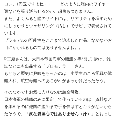
コレ、1円玉ですよね・・・・どのように艦内のワイヤー
類などを張り巡らせるのか、想像もつきません。
また、よくみると艦のサイドには、リアリティを増すため
にしっかりとウェザリング（汚し）でサビまで表現されて
います。
プラモデルの可能性をここまで追求した作品、なかなかお
目にかかれるものではありませんよね。。
R工廠さんは、大日本帝国海軍の艦船を専門に手掛け、雑
誌などにも出品する「プロモデラー」さん。
もともと歴史に興味をもったのは、小学生のころ零戦や戦
艦大和、航空母艦へのあこがれがきっかけだったそう。
そのなかでもお気に入りなのは航空母艦。
日本海軍の艦船のみに限定して作っているのは、資料など
を集めるのに他国の艦船まで手を伸ばすとキリがないから
変な愛国心ではありません（汗）
だそうで、「
」とおっし