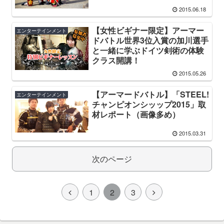
2015.06.18
【女性ビギナー限定】アーマー
エンターテインメント
ドバトル世界3位入賞の加川選手
と一緒に学ぶドイツ剣術の体験
クラス開講！
2015.05.26
【アーマードバトル】「STEEL!
エンターテインメント
チャンピオンシッップ2015」取
材レポート（画像多め）
2015.03.31
次のページ
1
2
3