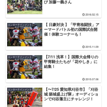
び 加藤一義さん
2016.02.15
【 日豪対決 】「甲冑格闘技」ア
エンターテインメント
ーマードバトル初の国際試合開
催！体験コーナーも！
2015.11.09
【7/11 浅草！】国際大会帰りの
エンターテインメント
甲冑騎士たちが「花やしき」に
結集！
2015.07.06
【〜7/25 愛知県刈谷市】「刈谷
エンターテインメント
城 築城盛上げ隊」オーディショ
ンで刈谷藩主にチャレンジ！