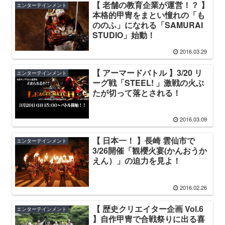
【 老舗の教育企業が運営！？ 】
エンターテインメント
本格的甲冑をまとい憧れの「も
ののふ」になれる「SAMURAI
STUDIO」始動！
2016.03.29
【 アーマードバトル 】3/20 リ
エンターテインメント
ーグ戦「STEEL! 」激戦の火ぶ
たが切って落とされる！
2016.03.09
【 日本一！ 】長崎 雲仙市で
エンターテインメント
3/26開催「観櫻火宴(かんおうか
えん）」の迫力を見よ！
2016.02.26
【 歴史クリエイター企画 Vol.6
エンターテインメント
】自作甲冑で合戦祭りに出る喜