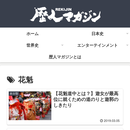
ホーム
日本史
世界史
エンターテインメント
歴人マガジンとは
花魁
【花魁道中とは？】遊女が最高
未分類
位に就くための道のりと遊郭の
しきたり
2019.03.05