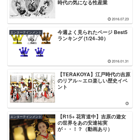
時代の気になる性産業
2016.07.23
今週よく見られたページ Best5
エンターテインメント
ランキング (1/24~30）
2016.01.31
【TERAKOYA】江戸時代の吉原
のリアル～エロ楽しい歴史イベ
ント
【R15+ 花宵道中】吉原の遊女
エンターテインメント
の世界をあの安達祐実
が・・！？（動画あり）