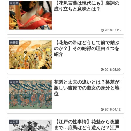
【花魁言葉は現代にも】廓詞の
未分類
成り立ちと意味とは？
2018.07.25
【花魁の帯はどうして前で結ぶ
未分類
のか？】その納得の理由４つを
紹介
2018.05.09
花魁と太夫の違いとは？格差が
未分類
激しい吉原での遊女の身分と地
位
2018.04.12
【江戸の性事情】花魁から夜鷹
未分類
まで…庶民はどう遊んだ？江戸