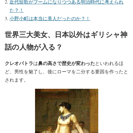
近代短歌がブームになりつつある明治時代に考えられ
た？！
小野小町は本当に美人だったのか？！
世界三大美女、日本以外はギリシャ神
話の人物が入る？
クレオパトラ
鼻の高さで歴史が変わった
は
といわれるほ
ど、男性を魅了し、後にローマを二分する要因を作ったと
されます。