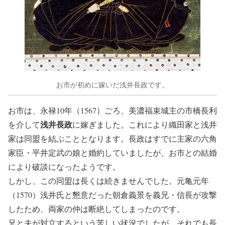
お市が初めに嫁いだ浅井長政です。
お市は、永禄10年（1567）ごろ、美濃福束城主の市橋長利
浅井長政
を介して
に嫁ぎました。これにより織田家と浅井
家は同盟を結ぶこととなります。長政はすでに主家の六角
家臣・平井定武の娘と婚約していましたが、お市との結婚
により破談になったようです。
しかし、この同盟は長くは続きませんでした。元亀元年
（1570）浅井氏と懇意だった朝倉義景を義兄・信長が攻撃
したため、両家の仲は断絶してしまったのです。
兄と夫が対立するという苦しい状況でしたが、それでも長