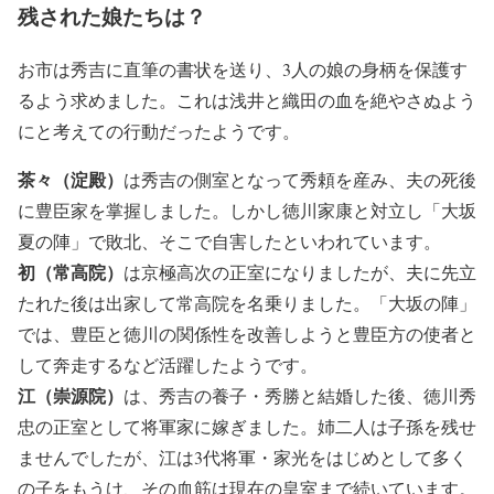
残された娘たちは？
お市は秀吉に直筆の書状を送り、3人の娘の身柄を保護す
るよう求めました。これは浅井と織田の血を絶やさぬよう
にと考えての行動だったようです。
茶々（淀殿）
は秀吉の側室となって秀頼を産み、夫の死後
に豊臣家を掌握しました。しかし徳川家康と対立し「大坂
夏の陣」で敗北、そこで自害したといわれています。
初（常高院）
は京極高次の正室になりましたが、夫に先立
たれた後は出家して常高院を名乗りました。「大坂の陣」
では、豊臣と徳川の関係性を改善しようと豊臣方の使者と
して奔走するなど活躍したようです。
江（崇源院）
は、秀吉の養子・秀勝と結婚した後、徳川秀
忠の正室として将軍家に嫁ぎました。姉二人は子孫を残せ
ませんでしたが、江は3代将軍・家光をはじめとして多く
の子をもうけ、その血筋は現在の皇室まで続いています。