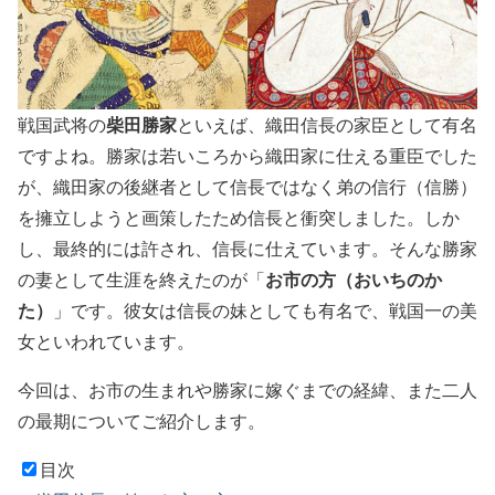
柴田勝家
戦国武将の
といえば、織田信長の家臣として有名
ですよね。勝家は若いころから織田家に仕える重臣でした
が、織田家の後継者として信長ではなく弟の信行（信勝）
を擁立しようと画策したため信長と衝突しました。しか
し、最終的には許され、信長に仕えています。そんな勝家
お市の方（おいちのか
の妻として生涯を終えたのが「
た）
」です。彼女は信長の妹としても有名で、戦国一の美
女といわれています。
今回は、お市の生まれや勝家に嫁ぐまでの経緯、また二人
の最期についてご紹介します。
目次