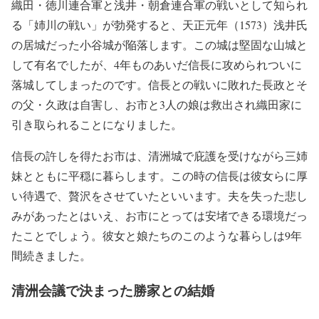
織田・徳川連合軍と浅井・朝倉連合軍の戦いとして知られ
る「姉川の戦い」が勃発すると、天正元年（1573）浅井氏
の居城だった小谷城が陥落します。この城は堅固な山城と
して有名でしたが、4年ものあいだ信長に攻められついに
落城してしまったのです。信長との戦いに敗れた長政とそ
の父・久政は自害し、お市と3人の娘は救出され織田家に
引き取られることになりました。
信長の許しを得たお市は、清洲城で庇護を受けながら三姉
妹とともに平穏に暮らします。この時の信長は彼女らに厚
い待遇で、贅沢をさせていたといいます。夫を失った悲し
みがあったとはいえ、お市にとっては安堵できる環境だっ
たことでしょう。彼女と娘たちのこのような暮らしは9年
間続きました。
清洲会議で決まった勝家との結婚