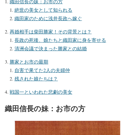
織田信長の妹：お市の方
絶世の美女として知られる
織田家のために浅井長政へ嫁ぐ
再婚相手は柴田勝家！その背景とは？
長政の死後、娘たちと織田家に身を寄せる
清洲会議で決まった勝家との結婚
勝家とお市の最期
自害で果てた2人の夫婦仲
残された娘たちは？
戦国一といわれた悲劇の美女
織田信長の妹：お市の方