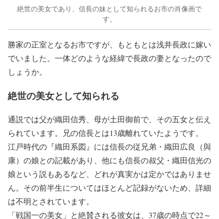
絶世の美女であり、信長の妹として知られるお市の肖像画で
す。
勝家の正室となるお市ですが、もともとは浅井長政に嫁い
でいました。一体どのような経緯で長政の妻となったので
しょうか。
絶世の美女として知られる
通説では父が織田信秀、母が土田御前で、その五女と伝え
られています。兄の信長とは13歳離れていたようです。
江戸時代の『織田系図』には信長の従兄弟・織田広良（與
康）の娘との記載があり、他にも信長の叔父・織田信光の
娘という説もあるなど、どれが真実かは定かではありませ
ん。その前半生についてはほとんど記録がないため、詳細
は不明とされています。
「戦国一の美女」と絶賛される彼女は、37歳の時点で22～