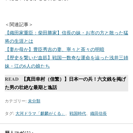
＜関連記事＞
【織田家重臣：柴田勝家】信長の妹・お市の方と散った猛
将の生涯とは
【妻か母か】豊臣秀吉の妻、寧々と茶々の明暗
【歴史を繋いだ血筋】戦国一数奇な運命を辿った浅井三姉
妹・江の6人の娘たち
READ
【真田幸村（信繁）】日本一の兵！六文銭を掲げ
た男の壮絶な最期と逸話
カテゴリー:
未分類
タグ:
大河ドラマ「麒麟がくる」
、
戦国時代
、
織田信長
歴人マガジン