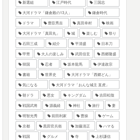
新選組
江戸時代
三国志
大河ドラマ「鎌倉殿の13人」
鎌倉時代
ドラマ
豊臣秀吉
真田幸村
映画
大河ドラマ「真田丸」
城
楽しむ
祭り
石田三成
紹介
平清盛
日本刀
甲冑
大人の楽しみ
武田信玄
西郷隆盛
韓国
忍者
坂本龍馬
伊達政宗
書籍
世界史
大河ドラマ「西郷どん」
気になる
大河ドラマ「おんな城主 直虎」
朝ドラ
悪女
キングダム
吉田松陰
戦国武将
源義経
神社
旅行
妻
明智光秀
前田利家
曹操
ゲーム
京都
黒田官兵衛
加藤清正
ハマる
戦国
グルメ
寺
上杉謙信