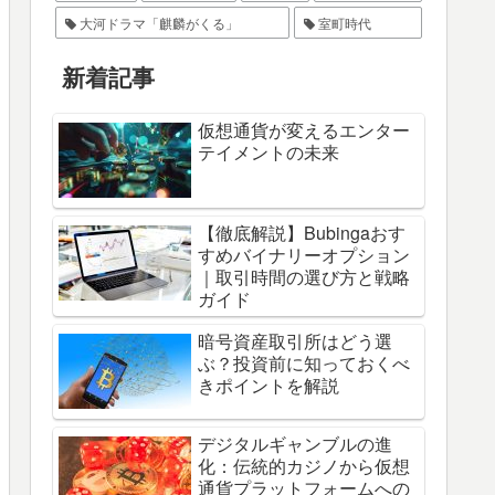
大河ドラマ「麒麟がくる」
室町時代
新着記事
仮想通貨が変えるエンター
テイメントの未来
【徹底解説】Bubingaおす
すめバイナリーオプション
｜取引時間の選び方と戦略
ガイド
暗号資産取引所はどう選
ぶ？投資前に知っておくべ
きポイントを解説
デジタルギャンブルの進
化：伝統的カジノから仮想
通貨プラットフォームへの