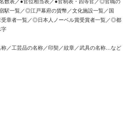
名数表／●官位相当表／●官制表・四等官／◎官職の
世宿駅一覧／◎江戸幕府の貨幣／文化施設一覧／国
章受章者一覧／◎日本人ノーベル賞受賞者一覧／◎都
体字
名称／工芸品の名称／印契／紋章／武具の名称…など