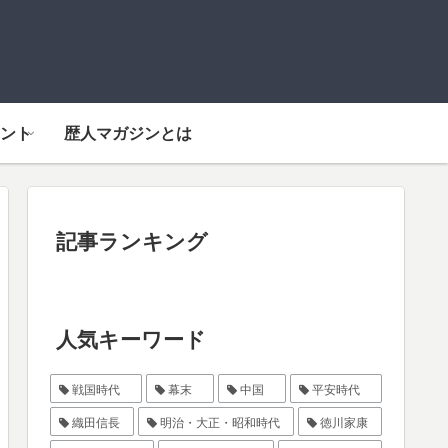
ント
歴人マガジンとは
記事ランキング
人気キーワード
戦国時代
幕末
中国
平安時代
織田信長
明治・大正・昭和時代
徳川家康