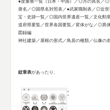
●度量衡一覧（日本・中国）／◎月の異名／◎
唐名／◎国県名対照表／●武家職制表／◎近
宝・史跡一覧／◎国内世界遺産一覧／文化勲
道府県要覧／世界各国要覧／変体がな／◎異
図録編
神社建築／屋根の形式／鳥居の種類／仏像の
があったり、
紋章表