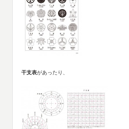
があったり、
干支表