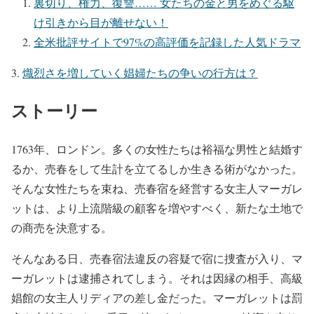
裏切り、権力、復讐…… 女たちの金と男をめぐる駆
け引きから目が離せない！
全米批評サイトで97%の高評価を記録した人気ドラマ
熾烈さを増していく娼婦たちの争いの行方は？
ストーリー
1763年、ロンドン。多くの女性たちは裕福な男性と結婚す
るか、売春をして生計を立てるしか生きる術がなかった。
そんな女性たちを束ね、売春宿を経営する女主人マーガレ
ットは、より上流階級の顧客を増やすべく、新たな土地で
の商売を決意する。
そんなある日、売春宿法違反の容疑で宿に捜査が入り、マ
ーガレットは逮捕されてしまう。それは因縁の相手、高級
娼館の女主人リディアの差し金だった。マーガレットは罰