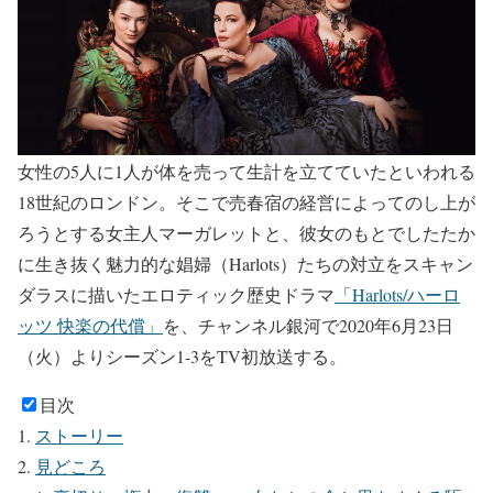
女性の5人に1人が体を売って生計を立てていたといわれる
18世紀のロンドン。そこで売春宿の経営によってのし上が
ろうとする女主人マーガレットと、彼女のもとでしたたか
に生き抜く魅力的な娼婦（Harlots）たちの対立をスキャン
ダラスに描いたエロティック歴史ドラマ
「Harlots/ハーロ
ッツ 快楽の代償」
を、チャンネル銀河で2020年6月23日
（火）よりシーズン1-3をTV初放送する。
目次
ストーリー
見どころ