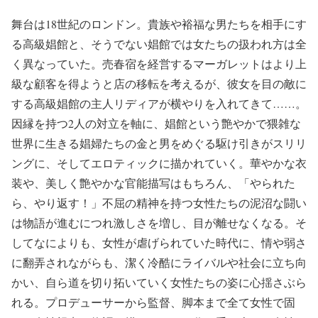
舞台は18世紀のロンドン。貴族や裕福な男たちを相手にす
る高級娼館と、そうでない娼館では女たちの扱われ方は全
く異なっていた。売春宿を経営するマーガレットはより上
級な顧客を得ようと店の移転を考えるが、彼女を目の敵に
する高級娼館の主人リディアが横やりを入れてきて……。
因縁を持つ2人の対立を軸に、娼館という艶やかで猥雑な
世界に生きる娼婦たちの金と男をめぐる駆け引きがスリリ
ングに、そしてエロティックに描かれていく。華やかな衣
装や、美しく艶やかな官能描写はもちろん、「やられた
ら、やり返す！」不屈の精神を持つ女性たちの泥沼な闘い
は物語が進むにつれ激しさを増し、目が離せなくなる。そ
してなによりも、女性が虐げられていた時代に、情や弱さ
に翻弄されながらも、潔く冷酷にライバルや社会に立ち向
かい、自ら道を切り拓いていく女性たちの姿に心揺さぶら
れる。プロデューサーから監督、脚本まで全て女性で固