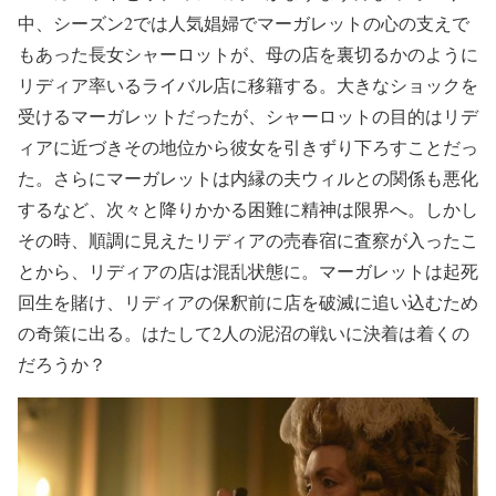
中、シーズン2では人気娼婦でマーガレットの心の支えで
もあった長女シャーロットが、母の店を裏切るかのように
リディア率いるライバル店に移籍する。大きなショックを
受けるマーガレットだったが、シャーロットの目的はリデ
ィアに近づきその地位から彼女を引きずり下ろすことだっ
た。さらにマーガレットは内縁の夫ウィルとの関係も悪化
するなど、次々と降りかかる困難に精神は限界へ。しかし
その時、順調に見えたリディアの売春宿に査察が入ったこ
とから、リディアの店は混乱状態に。マーガレットは起死
回生を賭け、リディアの保釈前に店を破滅に追い込むため
の奇策に出る。はたして2人の泥沼の戦いに決着は着くの
だろうか？