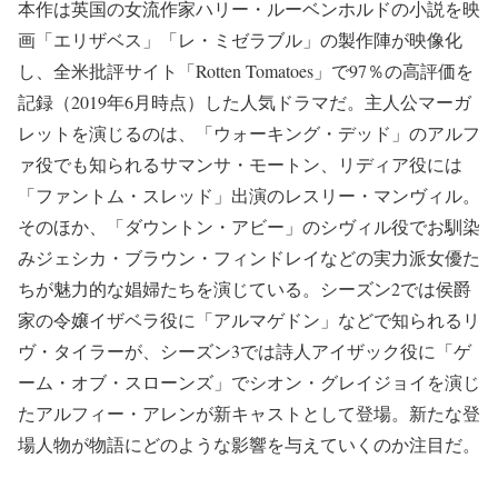
本作は英国の女流作家ハリー・ルーベンホルドの小説を映
画「エリザベス」「レ・ミゼラブル」の製作陣が映像化
し、全米批評サイト「Rotten Tomatoes」で97％の高評価を
記録（2019年6月時点）した人気ドラマだ。主人公マーガ
レットを演じるのは、「ウォーキング・デッド」のアルフ
ァ役でも知られるサマンサ・モートン、リディア役には
「ファントム・スレッド」出演のレスリー・マンヴィル。
そのほか、「ダウントン・アビー」のシヴィル役でお馴染
みジェシカ・ブラウン・フィンドレイなどの実力派女優た
ちが魅力的な娼婦たちを演じている。シーズン2では侯爵
家の令嬢イザベラ役に「アルマゲドン」などで知られるリ
ヴ・タイラーが、シーズン3では詩人アイザック役に「ゲ
ーム・オブ・スローンズ」でシオン・グレイジョイを演じ
たアルフィー・アレンが新キャストとして登場。新たな登
場人物が物語にどのような影響を与えていくのか注目だ。