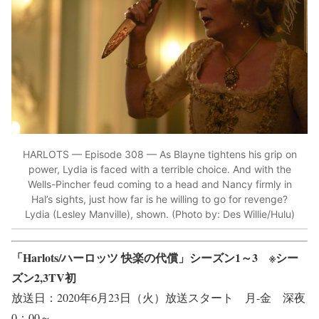
HARLOTS — Episode 308 — As Blayne tightens his grip on
power, Lydia is faced with a terrible choice. And with the
Wells-Pincher feud coming to a head and Nancy firmly in
Hal’s sights, just how far is he willing to go for revenge?
Lydia (Lesley Manville), shown. (Photo by: Des Willie/Hulu)
「Harlots/ハーロッツ 快楽の代償」シーズン1～3 ※シー
ズン2,3TV初
放送日：2020年6月23日（火）放送スタート 月-金 深夜
0：00～