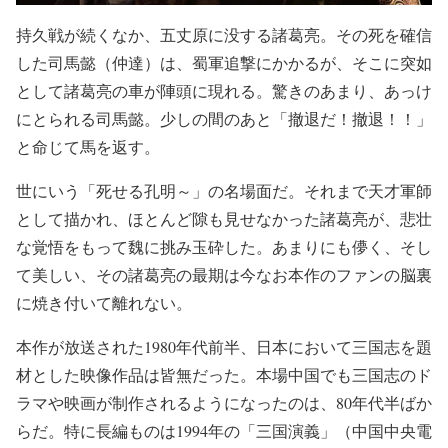
持久戦が続くなか、五丈原に没する諸葛亮。その死を確信
した司馬懿（仲達）は、蜀軍追撃にかかるが、そこに突如
として諸葛亮の車が陣頭に現れる。驚きのあまり、あっけ
にとられる司馬懿。少しの間のあと「撤退だ！撤退！！」
と命じて馬を返す。
世にいう「死せる孔明～」の名場面だ。それまで天才軍師
として描かれ、ほとんど隙も見せなかった諸葛亮が、悲壮
な覚悟をもって魏に挑み玉砕した。あまりにも儚く、そし
て美しい、その諸葛亮の最期は今なお本作のファンの脳裏
に焼き付いて離れない。
本作が放送された1980年代前半、日本において三国志を題
材とした映像作品は皆無だった。本場中国でも三国志のド
ラマや映画が制作されるようになったのは、80年代半ばか
らだ。特に長編ものは1994年の「三国演義」（中国中央電