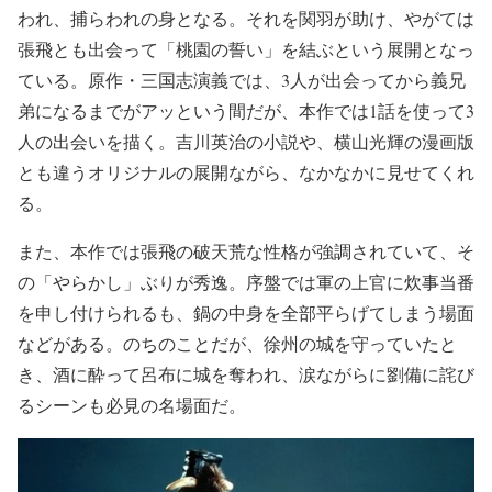
われ、捕らわれの身となる。それを関羽が助け、やがては
張飛とも出会って「桃園の誓い」を結ぶという展開となっ
ている。原作・三国志演義では、3人が出会ってから義兄
弟になるまでがアッという間だが、本作では1話を使って3
人の出会いを描く。吉川英治の小説や、横山光輝の漫画版
とも違うオリジナルの展開ながら、なかなかに見せてくれ
る。
また、本作では張飛の破天荒な性格が強調されていて、そ
の「やらかし」ぶりが秀逸。序盤では軍の上官に炊事当番
を申し付けられるも、鍋の中身を全部平らげてしまう場面
などがある。のちのことだが、徐州の城を守っていたと
き、酒に酔って呂布に城を奪われ、涙ながらに劉備に詫び
るシーンも必見の名場面だ。