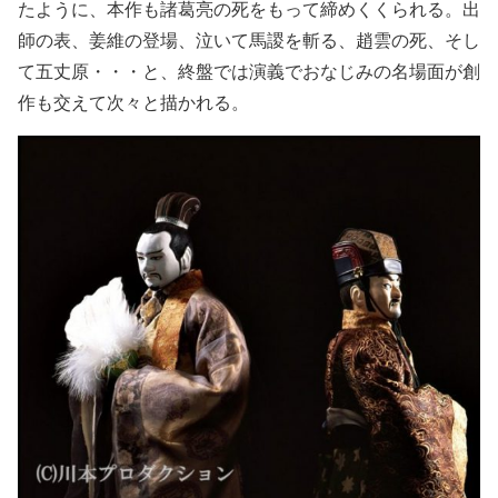
たように、本作も諸葛亮の死をもって締めくくられる。出
師の表、姜維の登場、泣いて馬謖を斬る、趙雲の死、そし
て五丈原・・・と、終盤では演義でおなじみの名場面が創
作も交えて次々と描かれる。