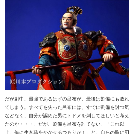
だが劇中、最強であるはずの呂布が、最後は劉備にも敗れ
てしまう。すべてを失った呂布には、すでに劉備を討つ気
などなく、自分が認めた男にトドメを刺してほしいと考え
たのか・・・。だが、劉備も呂布を討てない。「これ以
上、俺に生き恥をかかせるつもりか！」と、自らの胸に刃