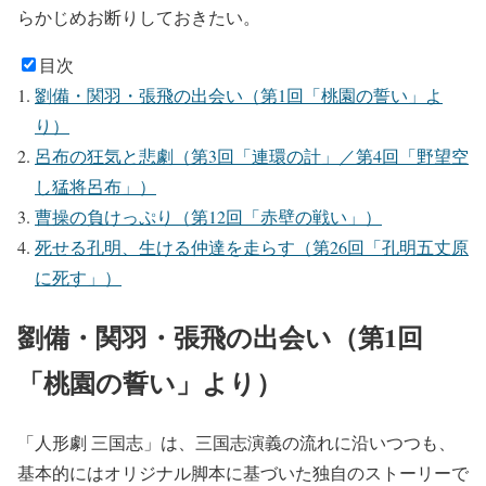
らかじめお断りしておきたい。
目次
劉備・関羽・張飛の出会い（第1回「桃園の誓い」よ
り）
呂布の狂気と悲劇（第3回「連環の計」／第4回「野望空
し猛将呂布」）
曹操の負けっぷり（第12回「赤壁の戦い」）
死せる孔明、生ける仲達を走らす（第26回「孔明五丈原
に死す」）
劉備・関羽・張飛の出会い（第1回
「桃園の誓い」より）
「人形劇 三国志」は、三国志演義の流れに沿いつつも、
基本的にはオリジナル脚本に基づいた独自のストーリーで