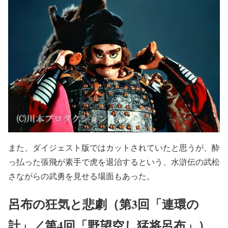
また、ダイジェスト版ではカットされていたと思うが、酔
っ払った張飛が素手で虎を退治するという、水滸伝の武松
さながらの武勇を見せる場面もあった。
呂布の狂気と悲劇（第3回「連環の
計」／第4回「野望空し猛将呂布」）