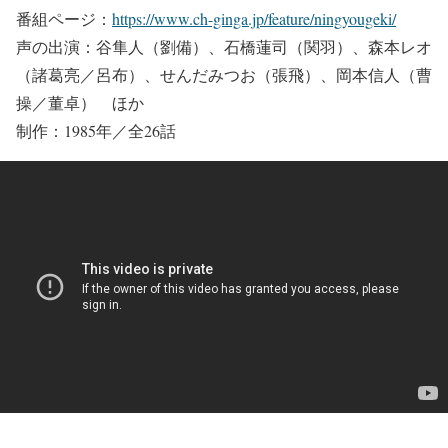
番組ページ：
https://www.ch-ginga.jp/feature/ningyougeki/
声の出演：谷隼人（劉備）、石橋蓮司（関羽）、森本レオ
（諸葛亮／呂布）、せんだみつお（張飛）、岡本信人（曹
操／董卓） ほか
制作：1985年／全26話