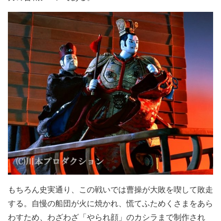
もちろん史実通り、この戦いでは曹操が大敗を喫して敗走
する。自慢の船団が火に焼かれ、慌てふためくさまをあら
わすため、わざわざ「やられ顔」のカシラまで制作され