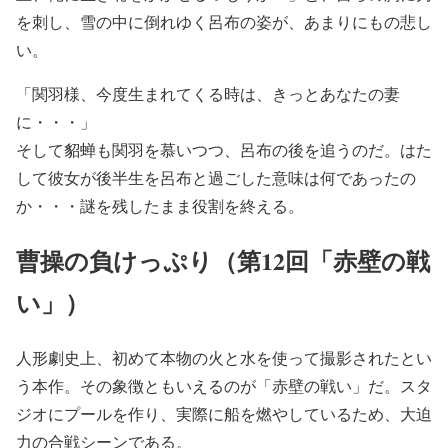
を刺し、雪の中に倒れゆく呂布の姿が、あまりにもの悲し
い。
「関羽様、今度生まれてくる時は、きっとあなたの妻
に・・・」
そして貂蝉も関羽を慕いつつ、呂布の後を追うのだ。はた
して彼女が後半生を呂布と過ごした意味は何であったの
か・・・謎を残したまま役割を終える。
曹操の負けっぷり（第12回「赤壁の戦
い」）
人形劇史上、初めて本物の火と水を使って撮影されたとい
う本作。その象徴ともいえるのが「赤壁の戦い」だ。スタ
ジオにプールを作り、実際に船を燃やしているため、大迫
力の合戦シーンである。