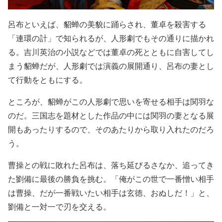
呂布といえば、貂蝉の美貌に踊らされ、董卓を殺害する
「連環の計」で知られるが、人形劇でもその通りに描かれ
る。吉川英治の小説などでは董卓の死とともに自害してし
まう貂蝉だが、人形劇では演義の展開通り、呂布の妻とし
て行動をともにする。
ところが、貂蝉がこの人形劇で思いを寄せる相手は関羽な
のだ。三国志を題材とした作品の中には関羽の妻となる展
開もあったりするので、そのあたりから取り入れたのだろ
う。
曹操との戦に敗れた呂布は、落ち延びるさなか、追ってき
た劉備に最後の勝負を挑む。「俺がこの世で一番憎い相手
は曹操、だが一番戦いたい相手は玄徳、おぬしだ！」と、
劉備と一対一で刃を交える。