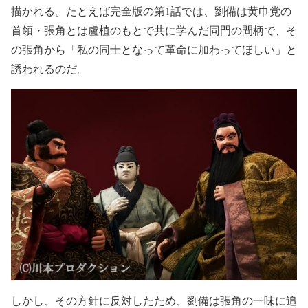
描かれる。たとえば完全版の第1話では、劉備は黄巾党の
首領・張角とは盧植のもとで共に学んだ同門の間柄で、そ
の張角から「私の同士となって革命に加わってほしい」と
誘われるのだ。
しかし、その方針に反対したため、劉備は張角の一味に追