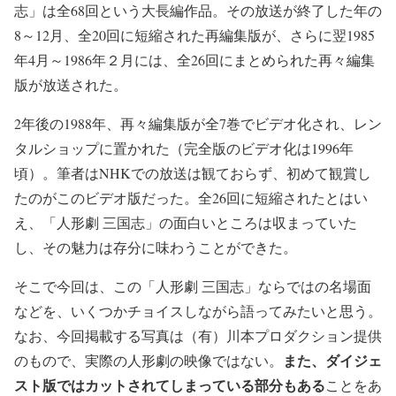
志」は全68回という大長編作品。その放送が終了した年の
8～12月、全20回に短縮された再編集版が、さらに翌1985
年4月～1986年２月には、全26回にまとめられた再々編集
版が放送された。
2年後の1988年、再々編集版が全7巻でビデオ化され、レン
タルショップに置かれた（完全版のビデオ化は1996年
頃）。筆者はNHKでの放送は観ておらず、初めて観賞し
たのがこのビデオ版だった。全26回に短縮されたとはい
え、「人形劇 三国志」の面白いところは収まっていた
し、その魅力は存分に味わうことができた。
そこで今回は、この「人形劇 三国志」ならではの名場面
などを、いくつかチョイスしながら語ってみたいと思う。
なお、今回掲載する写真は（有）川本プロダクション提供
また、ダイジェ
のもので、実際の人形劇の映像ではない。
スト版ではカットされてしまっている部分もある
ことをあ