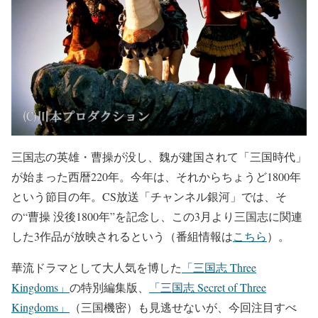
三国志の英雄・曹操が没し、魏が建国されて「三国時代」
が始まった西暦220年。今年は、それからちょうど1800年
という節目の年。CS放送「チャンネル銀河」では、そ
の“曹操 没後1800年”を記念し、この3月より三国志に関連
した3作品が放映されるという（番組情報は
こちら
）。
華流ドラマとして大人気を博した
「三国志 Three
Kingdoms」
の特別編集版、
「三国志 Secret of Three
Kingdoms」
（三国機密）も見逃せないが、今回注目すべ