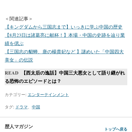
＜関連記事＞
【キングダムから三国志まで】いっきに学ぶ中国の歴史
【8月23日は諸葛亮に献杯！】本場・中国の史跡を辿り業
績を偲ぶ
【三国志の貂蝉、唐の楊貴妃など 】謎めいた「中国四大
美女」の伝説
READ
【西太后の逸話】中国三大悪女として語り継がれ
る恐怖のエピソードとは？
カテゴリー:
エンターテインメント
タグ:
ドラマ
、
中国
歴人マガジン
トップへ戻る