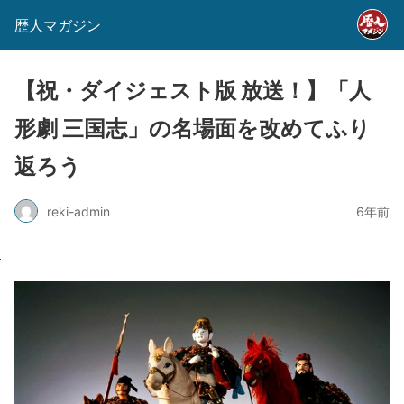
歴人マガジン
【祝・ダイジェスト版 放送！】「人
形劇 三国志」の名場面を改めてふり
返ろう
reki-admin
6年前