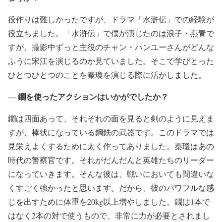
役作りは難しかったですが、ドラマ「水滸伝」での経験が
役立ちました。「水滸伝」で僕が演じたのは浪子・燕青で
すが、撮影中ずっと主役のチャン・ハンユーさんがどんな
ふうに宋江を演じるのか見ていました。そこで学びとった
ひとつひとつのことを秦瓊を演じる際に活かしました。
― 鐗を使ったアクションはいかがでしたか？
鐗は四面あって、それぞれの面を見ると剣のように見えま
すが、棒状になっている鋼鉄の武器です。このドラマでは
見栄えよくするために太く作ってありました。秦瓊はあの
時代の警察官です。それがだんだんと英雄たちのリーダー
になっていきます。そんな彼は、戦いにおいても間違いな
くすごく強かったと思います。だから、彼のパワフルな感
じを出すために体重を20kg以上増やしました。鐗は1本で
はなく2本の対で使うもので、非常に力が必要とされまし