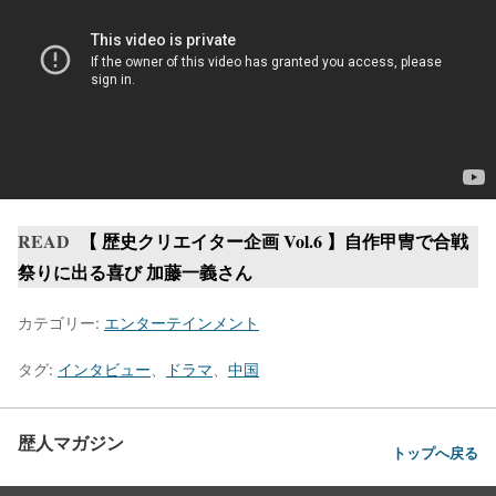
READ
【 歴史クリエイター企画 Vol.6 】自作甲冑で合戦
祭りに出る喜び 加藤一義さん
カテゴリー:
エンターテインメント
タグ:
インタビュー
、
ドラマ
、
中国
歴人マガジン
トップへ戻る