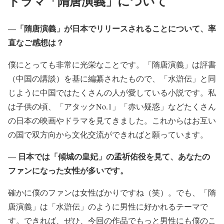
ドラマ「隋唐演義」について
―「隋唐演義」が日本でリリースされることについて、率
直なご感想は？
僕にとっても非常に光栄なことです。「隋唐演義」は評書
（中国の講談）を基に編纂されたもので、「水滸伝」と同
じように中国ではたくさんの人が愛している小説です。私
は子供の頃、「アタックNo.1」「赤い疑惑」などたくさん
の日本の映画やドラマを見てきました。これからはお互い
の国で双方向から文化交流ができればと願っています。
― 日本では「傾城の皇妃」の孟祈佑役を見て、あなたの
ファンになった女性が多いです。
確かに僕のファンは女性ばかりですね（笑）。でも、「隋
唐演義」は「水滸伝」のように男性に好かれるテーマで
す。できれば、ぜひ、今回の作品でもっと男性にも僕のこ