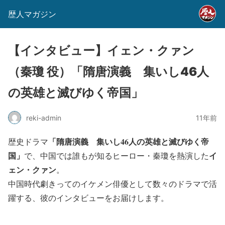
歴人マガジン
【インタビュー】イェン・クァン
（秦瓊 役）「隋唐演義 集いし46人
の英雄と滅びゆく帝国」
reki-admin
11年前
「隋唐演義 集いし46人の英雄と滅びゆく帝
歴史ドラマ
国」
イ
で、中国では誰もが知るヒーロー・秦瓊を熱演した
ェン・クァン
。
中国時代劇きってのイケメン俳優として数々のドラマで活
躍する、彼のインタビューをお届けします。