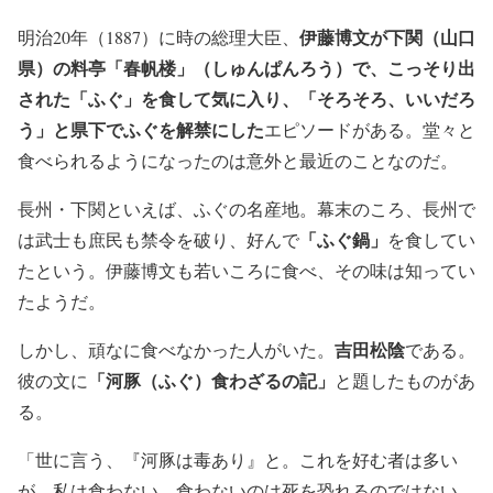
伊藤博文が下関（山口
明治20年（1887）に時の総理大臣、
県）の料亭「春帆楼」（しゅんぱんろう）で、こっそり出
された「ふぐ」を食して気に入り、「そろそろ、いいだろ
う」と県下でふぐを解禁にした
エピソードがある。堂々と
食べられるようになったのは意外と最近のことなのだ。
長州・下関といえば、ふぐの名産地。幕末のころ、長州で
「ふぐ鍋」
は武士も庶民も禁令を破り、好んで
を食してい
たという。伊藤博文も若いころに食べ、その味は知ってい
たようだ。
吉田松陰
しかし、頑なに食べなかった人がいた。
である。
「河豚（ふぐ）食わざるの記」
彼の文に
と題したものがあ
る。
「世に言う、『河豚は毒あり』と。これを好む者は多い
が、私は食わない。食わないのは死を恐れるのではない。