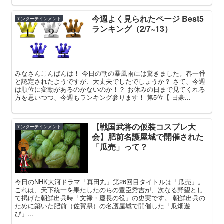
今週よく見られたページ Best5
エンターテインメント
ランキング（2/7~13）
みなさんこんばんは！ 今日の朝の暴風雨には驚きました。春一番
と認定されたようですが、大丈夫でしたでしょうか？ さて、今週
は順位に変動があるのかないのか！？ お休みの日まで見てくれる
方を思いつつ、今週もランキング参ります！ 第5位【 日豪...
【戦国武将の仮装コスプレ大
エンターテインメント
会】肥前名護屋城で開催された
「瓜売」って？
今日のNHK大河ドラマ「真田丸」第26回目タイトルは「瓜売」。
これは、天下統一を果たしたのちの豊臣秀吉が、次なる野望とし
て掲げた朝鮮出兵時「文禄・慶長の役」の史実です。 朝鮮出兵の
ために築いた肥前（佐賀県）の名護屋城で開催した「瓜畑遊
び」...