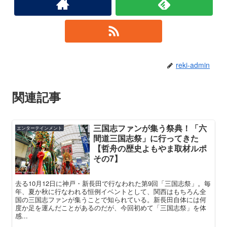
reki-admin
関連記事
三国志ファンが集う祭典！「六
エンターテインメント
間道三国志祭」に行ってきた
【哲舟の歴史よもやま取材ルポ
その7】
去る10月12日に神戸・新長田で行なわれた第9回「三国志祭」。毎
年、夏か秋に行なわれる恒例イベントとして、関西はもちろん全
国の三国志ファンが集うことで知られている。新長田自体には何
度か足を運んだことがあるのだが、今回初めて「三国志祭」を体
感...