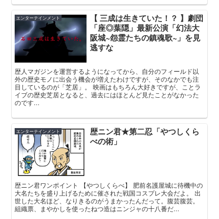
【 三成は生きていた！？ 】劇団
エンターテインメント
「座◎葉隠」最新公演「幻法大
阪城~怨霊たちの鎮魂歌~」を見
逃すな
歴人マガジンを運営するようになってから、自分のフィールド以
外の歴史モノに出会う機会が増えたわけですが、そのなかでも注
目しているのが「芝居」。 映画はもちろん大好きですが、ことラ
イブの歴史芝居となると、過去にはほとんど見たことがなかった
のです...
歴ニン君★第二忍「やつしくら
エンターテインメント
べの術」
歴ニン君ワンポイント 【やつしくらべ】 肥前名護屋城に待機中の
大名たちを盛り上げるために催された戦国コスプレ大会だよ。 出
世した大名ほど、なりきるのがうまかったんだって。腹芸腹芸。
組織票、まやかしを使ったねつ造はニンジャの十八番だ...