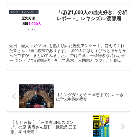
「ほぼ1,000人の歴史好き、分析
エンターテインメント
レポート」レキシズル 渡部麗
先日、歴人マガジンにも協力頂いた歴史アンケート。答えてくれ
た皆さん、誠に感謝であります。1,000人にはちょびっと届かなか
ったですが、まとめてみました。 では早速、一番好きな時代から
ー ダントツで戦国時代、そして幕末、三国志とつづく。圧倒...
【キングダムから三国志まで】いっき
に学ぶ中国の歴史
【 新刊速報 】「三国志LINEスタン
プ」の原 寅彦さん新刊「超意訳 三国
志」本日発売！