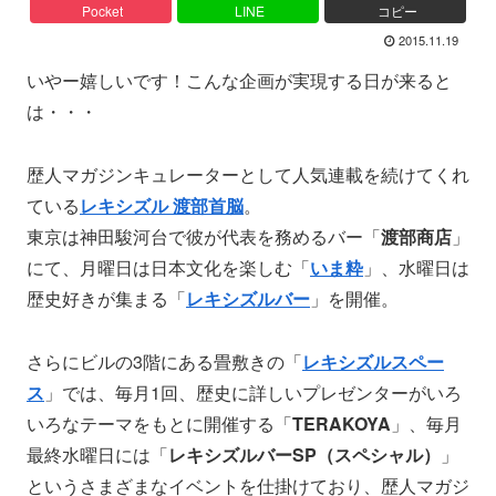
Pocket
LINE
コピー
2015.11.19
いやー嬉しいです！こんな企画が実現する日が来ると
は・・・
歴人マガジンキュレーターとして人気連載を続けてくれ
ている
レキシズル 渡部首脳
。
東京は神田駿河台で彼が代表を務めるバー「
渡部商店
」
にて、月曜日は日本文化を楽しむ「
いま粋
」、水曜日は
歴史好きが集まる「
レキシズルバー
」を開催。
さらにビルの3階にある畳敷きの「
レキシズルスペー
ス
」では、毎月1回、歴史に詳しいプレゼンターがいろ
いろなテーマをもとに開催する「
TERAKOYA
」、毎月
最終水曜日には「
レキシズルバーSP（スペシャル）
」
というさまざまなイベントを仕掛けており、歴人マガジ