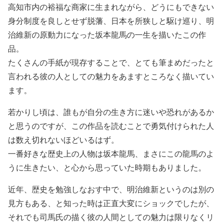
高知市内の裕福な商家に生まれながら、どうにもできない
身分制度を良しとせず脱藩、日本を所狭しと駆け巡り、明
治維新の原動力になった坂本龍馬の一生を描いたこの作
品。
たくさんの手紙が現存することで、とても筆まめだったと
言われる彼の人としての魅力をあますところなく描いてい
ます。
若かりし頃は、誰もが自分の生き方に迷いや恐れがあるか
と思うのですが、この作品を読むことで勇気付けられた人
は数え切れないほどいるはず。
一番好きな歴史上の人物は坂本龍馬、まさにこの龍馬のよ
うに生きたい、と心から思っていた時期もありました。
近年、歴史を勉強しなおす中で、明治維新というのは別の
見方もある、と知った時は正直大変にショックでしたが、
それでも司馬氏の描く彼の人間としての魅力は限りなくリ