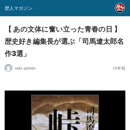
歴人マガジン
【 あの文体に奮い立った青春の日 】
歴史好き編集長が選ぶ「司馬遼太郎名
作3選」
reki-admin
10年前