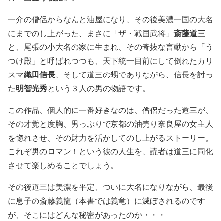
一介の僧侶からなんと油屋になり、その後美濃一国の大名
斎藤道三
にまでのし上がった、まさに「ザ・戦国武将」
と、尾張の小大名の家に生まれ、その奇抜な言動から「う
つけ殿」と呼ばれつつも、天下統一目前にして倒れたカリ
織田信長
スマ
、そして道三の甥でありながら、信長を討っ
明智光秀
た
という３人の男の物語です。
この作品、個人的に一番好きなのは、僧侶だった道三が、
その才覚と度胸、男っぷりで京都の油売り奈良屋の女主人
を惚れさせ、その財力を活かしてのし上がるストーリー。
これぞ男のロマン！という彼の人生を、読者は道三に同化
させて楽しめることでしょう。
その後道三は美濃を平定、ついに大名になりながら、最後
に息子の斎藤義龍（本書では義竜）に滅ぼされるのです
が、そこにはどんな秘密があったのか・・・