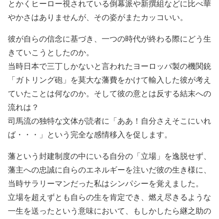
とかくヒーロー視されている倒幕派や新撰組などに比べ華
やかさはありませんが、その姿がまたカッコいい。
彼が自らの信念に基づき、一つの時代が終わる際にどう生
きていこうとしたのか。
当時日本で三丁しかないと言われたヨーロッパ製の機関銃
「ガトリング砲」を莫大な藩費をかけて輸入した彼が考え
ていたことは何なのか。そして彼の意とは反する結末への
流れは？
司馬流の独特な文体が読者に「ああ！自分さえそこにいれ
ば・・・」という完全な感情移入を促します。
藩という封建制度の中にいる自分の「立場」を逸脱せず、
藩主への忠誠に自らのエネルギーを注いだ彼の生き様に、
当時サラリーマンだった私はシンパシーを覚えました。
立場を超えずとも自らの生を肯定でき、燃え尽きるような
一生を送ったという意味において、もしかしたら継之助の