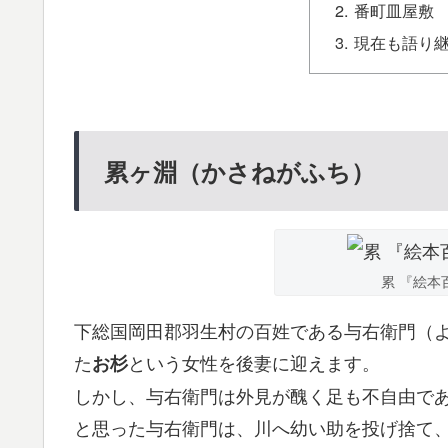
番町皿屋敷
現在も語り
累ヶ淵（かさねがふち）
累 『絵本
下総国岡田郡羽生村の百姓である与右衛門（
た
という女性を後妻に迎えます。
お杉
しかし、与右衛門は外見が醜く足も不自由で
と思った与右衛門は、川へ幼い助を投げ捨て