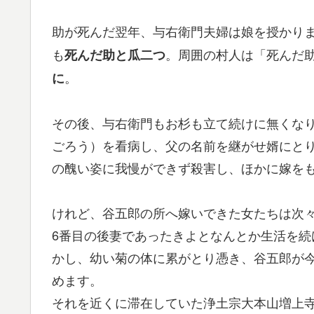
助が死んだ翌年、与右衛門夫婦は娘を授かり
も
。周囲の村人は「死んだ
死んだ助と瓜二つ
。
に
その後、与右衛門もお杉も立て続けに無くな
ごろう）を看病し、父の名前を継がせ婿にと
の醜い姿に我慢ができず殺害し、ほかに嫁を
けれど、谷五郎の所へ嫁いできた女たちは次
6番目の後妻であったきよとなんとか生活を
かし、幼い菊の体に累がとり憑き、谷五郎が
めます。
それを近くに滞在していた浄土宗大本山増上寺