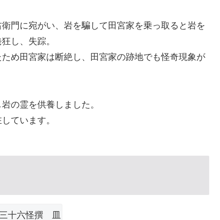
右衛門に宛がい、岩を騙して田宮家を乗っ取ると岩を
発狂し、失踪。
たため田宮家は断絶し、田宮家の跡地でも怪奇現象が
し岩の霊を供養しました。
在しています。