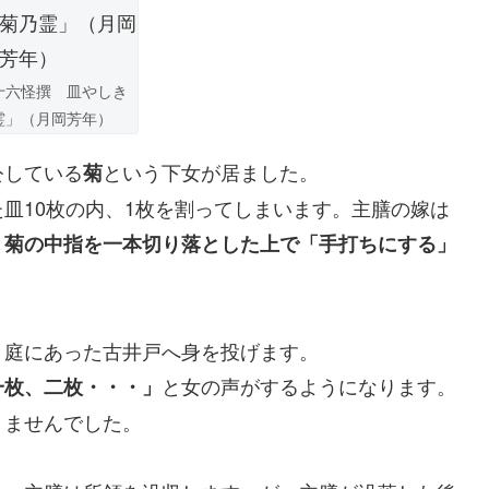
十六怪撰 皿やしき
霊」（月岡芳年）
公している
という下女が居ました。
菊
皿10枚の内、1枚を割ってしまいます。主膳の嫁は
、
菊の中指を一本切り落とした上で「手打ちにする」
、庭にあった古井戸へ身を投げます。
と女の声がするようになります。
一枚、二枚・・・」
りませんでした。