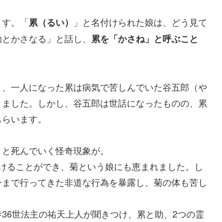
ます。「
」と名付けられた娘は、どう見て
累（るい）
助とかさなる」と話し、
累を「かさね」と呼ぶこと
り、一人になった累は病気で苦しんでいた谷五郎（や
りました。しかし、谷五郎は世話になったものの、累
もらいます。
々と死んでいく怪奇現象が。
続けることができ、菊という娘にも恵まれました。し
今まで行ってきた非道な行為を暴露し、菊の体も苦し
36世法主の祐天上人が聞きつけ、累と助、2つの霊