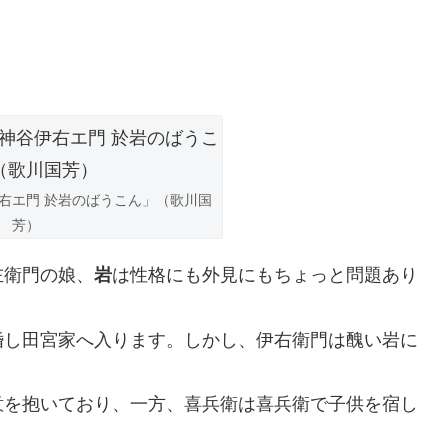
右エ門 於岩のばうこん」（歌川国
芳）
左衛門の娘、
は性格にも外見にもちょっと問題あり
岩
婚し田宮家へ入ります。しかし、伊右衛門は醜い岩に
意を抱いており、一方、喜兵衛は喜兵衛で子供を宿し