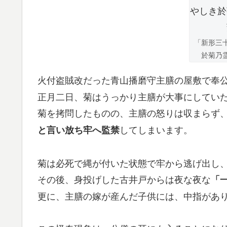
「新形三
於菊乃
火付盗賊改だった青山播磨守主膳の屋敷で奉
正月二日、菊はうっかり主膳が大事にしていた
菊を拷問したものの、主膳の怒りは収まらず
してしまいます。
と言い放ち牢へ監禁
菊は必死で縄が付いた状態で牢から逃げ出し
その後、身投げした古井戸からは夜な夜な
「
更に、主膳の嫁が産んだ子供には、中指があ