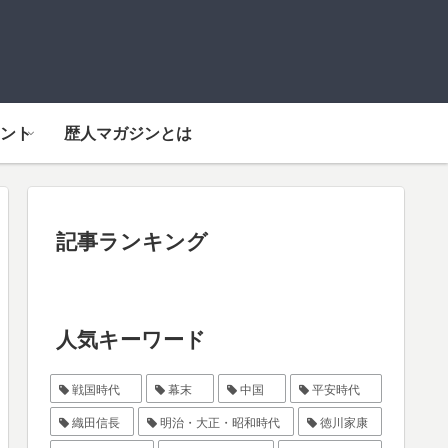
ント
歴人マガジンとは
記事ランキング
人気キーワード
戦国時代
幕末
中国
平安時代
織田信長
明治・大正・昭和時代
徳川家康