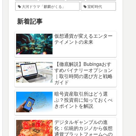
大河ドラマ「麒麟がくる」
室町時代
新着記事
仮想通貨が変えるエンター
テイメントの未来
【徹底解説】Bubingaおす
すめバイナリーオプション
｜取引時間の選び方と戦略
ガイド
暗号資産取引所はどう選
ぶ？投資前に知っておくべ
きポイントを解説
デジタルギャンブルの進
化：伝統的カジノから仮想
通貨プラットフォームへの