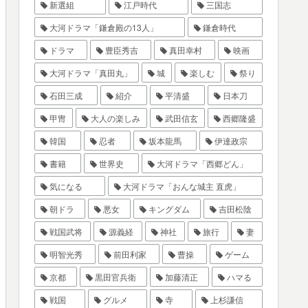
新選組
江戸時代
三国志
大河ドラマ「鎌倉殿の13人」
鎌倉時代
ドラマ
豊臣秀吉
真田幸村
映画
大河ドラマ「真田丸」
城
楽しむ
祭り
石田三成
紹介
平清盛
日本刀
甲冑
大人の楽しみ
武田信玄
西郷隆盛
韓国
忍者
坂本龍馬
伊達政宗
書籍
世界史
大河ドラマ「西郷どん」
気になる
大河ドラマ「おんな城主 直虎」
朝ドラ
悪女
キングダム
吉田松陰
戦国武将
源義経
神社
旅行
妻
明智光秀
前田利家
曹操
ゲーム
京都
黒田官兵衛
加藤清正
ハマる
戦国
グルメ
寺
上杉謙信