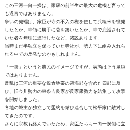
この三河一向一揆は、家康の前半生の最大の危機と言って
も過言ではありません。
争いの発端は、家臣が寺の不入の権を侵して兵糧米を徴発
したとか、寺領に勝手に砦を築いたとか、寺で庇護されて
いた者を無理に連行したなど、諸説あります。
当時まだ半独立を保っていた寺社が、勢力下に組み入れら
れる中での反発なのかもしれません。
「一揆」というと農民のイメージですが、実態はそう単純
ではありません。
反乱は三河の重要な穀倉地帯の碧海郡を含めた四郡に及
び、旧今川勢力の東条吉良家が反家康勢力を結集して攻撃
を開始しました。
各地の城主が独立して盟約を結び連合して松平家に敵対し
てきたのです。
さらに宗教も絡んでいたため、家臣たちも一向一揆側に立