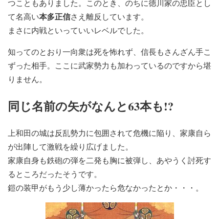
つこともありました。このとき、のちに徳川家の忠臣とし
本多正信
て名高い
さえ離反しています。
まさに内戦といっていいレベルでした。
知ってのとおり一向衆は死を怖れず、信長もさんざん手こ
ずった相手。ここに武家勢力も加わっているのですから堪
りません。
同じ名前の矢がなんと63本も!?
上和田の城は反乱勢力に包囲されて危機に陥り、家康自ら
が出陣して激戦を繰り広げました。
家康自身も鉄砲の弾を二発も胸に被弾し、あやうく討死す
るところだったそうです。
鎧の装甲がもう少し薄かったら危なかったとか・・・。