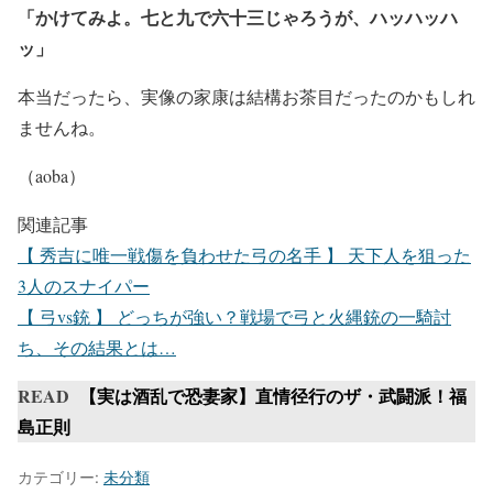
「かけてみよ。七と九で六十三じゃろうが、ハッハッハ
ッ」
本当だったら、実像の家康は結構お茶目だったのかもしれ
ませんね。
（aoba）
関連記事
【 秀吉に唯一戦傷を負わせた弓の名手 】 天下人を狙った
3人のスナイパー
【 弓vs銃 】 どっちが強い？戦場で弓と火縄銃の一騎討
ち、その結果とは…
READ
【実は酒乱で恐妻家】直情径行のザ・武闘派！福
島正則
カテゴリー:
未分類