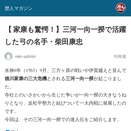
歴人マガジン
【 家康も驚愕！】三河一向一揆で活躍
した弓の名手・柴田康忠
reki-admin
10年前
永禄6年（1563）9月、三方ヶ原の戦いや伊賀越えと並んで
徳川家康の三大危機
三河一向一揆
とされる
が起こりまし
た。
寺社とのいさかいから生じた争いが一向一揆の大きなうね
りとなり、反松平勢力と結びついて一大内戦に発展したの
です。
今回は、その三河一向一揆での達人伝をご紹介します。