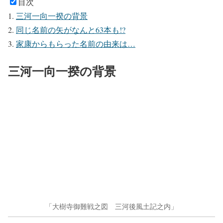
目次
三河一向一揆の背景
同じ名前の矢がなんと63本も!?
家康からもらった名前の由来は…
三河一向一揆の背景
「大樹寺御難戦之図 三河後風土記之内」