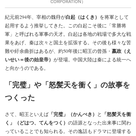
CORPORATION）
白起（はくき）
紀元前294年、宰相の魏冄が
を将軍として
起用するよう推挙してきた。この白起こそ後に「常勝将
軍」と呼ばれる軍事の天才。白起は各地の戦場で多大な戦
果をあげ、秦は次々と国土を拡張する。その後も様々な苦
嬴政（え
難や紆余曲折はあるが、約50年後に昭王の曾孫・
いせい＝後の始皇帝）
が登場。中国大陸は秦による統一へ
と向かうのである。
「完璧」や「怒髪天を衝く」の故事を
つくった
「完璧」（かんぺき）
「怒髪天を衝
さて、昭王といえば
と
く」（どはつ、てんをつく）
の語源となった出来事に関わ
っていることでも知られる。その逸話もドラマに登場する