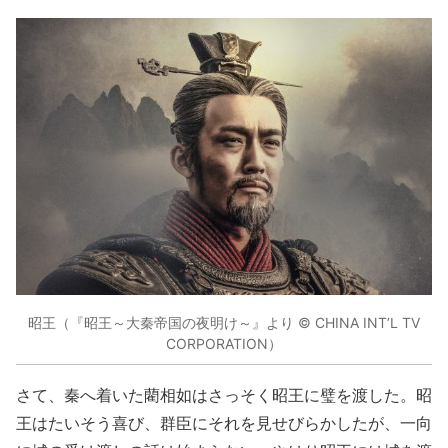
昭王（『昭王～大秦帝国の夜明け～』より © CHINA INT’L TV
CORPORATION）
さて、秦へ着いた藺相如はさっそく昭王に璧を渡した。昭
王はたいそう喜び、群臣にそれを見せびらかしたが、一向