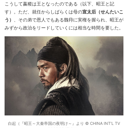
こうして嬴稷は王となったのである（以下、昭王と記
宣太后（せんたいこ
す）。ただ、就任からしばらくは母の
う）
、その弟で恩人でもある魏冄に実権を握られ、昭王が
みずから政治をリードしていくには相当な時間を要した。
白起（『昭王～大秦帝国の夜明け～』より © CHINA INT’L TV