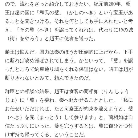
ので、流れをざっと紹介しておきたい。紀元前280年、昭
王は趙の国に「和氏の璧」（かしのへき）という宝玉があ
ることを聞きつける。それを何としても手に入れたいと考
え、「その璧（へき）を譲ってくれれば、代わりに15の城
（街）をやろう」と趙王に使者を送った。
趙王は悩んだ。国力は秦のほうが圧倒的に上だから、下手
に断れば攻め滅ぼされてしまう。かといって、「璧」を譲
ったところで約束通り城をくれる保証はない。昭王は趙が
断りきれないとみて、頼んできたのだ。
群臣との相談の結果、趙王は食客の藺相如（りん しょう
じょ）に「璧」を委ね、秦へ赴かせることとした。「私に
お任せいただければ、たとえ秦王が約束を違えようと、璧
（へき）を完（まっとう）して参ります」と、藺相如は自
信たっぷりにいった。璧を完うするとは、璧に傷ひとつ付
けず持ち帰ってくる、ということだ。