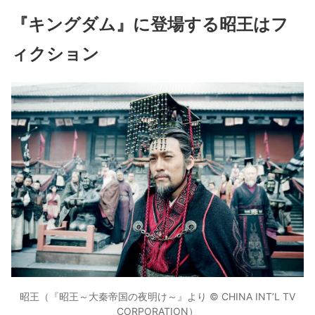
『キングダム』に登場する昭王はフ
ィクション
昭王（『昭王～大秦帝国の夜明け～』より © CHINA INT’L TV
CORPORATION）