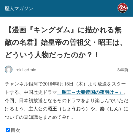
歴人マガジン
【漫画『キングダム』に描かれる無
敵の名君】始皇帝の曽祖父・昭王は、
どういう人物だったのか？！
reki-admin
8年前
チャンネル銀河で2018年8月16日（木）より放送をスター
「昭王～大秦帝国の夜明け～」
トする、中国歴史ドラマ
。
今回、日本初放送となるそのドラマをより楽しんでいただ
昭王（しょうおう）
秦（しん）
けるよう、主人公の
や、
に
ついての豆知識をまとめてみた。
目次