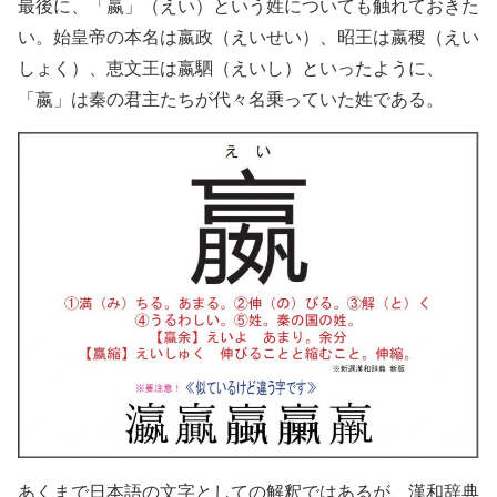
最後に、「嬴」（えい）という姓についても触れておきた
い。始皇帝の本名は嬴政（えいせい）、昭王は嬴稷（えい
しょく）、恵文王は嬴駟（えいし）といったように、
「嬴」は秦の君主たちが代々名乗っていた姓である。
あくまで日本語の文字としての解釈ではあるが、漢和辞典