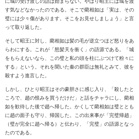
に城の受け渡しの話は始まらない。やはり昭王には城を渡
す気などなかったのである。そこで藺相如は「実は、その
璧には少々傷があります。そこをお見せしましょう」と言
って取り返した。
そして昭王に対し、藺相如は髪の毛が逆立つほど怒りをあ
らわにする。これが「怒髪天を衝く」の語源である。「城
をもらえないなら、この璧と私の頭を柱にぶつけて粉々に
する」という。それを聞いた秦の群臣は無礼とみて、彼を
殺すよう進言した。
しかし、ひとり昭王はその豪胆さに感じ入り、「殺したと
ころで、趙の恨みを買うだけだ」と話をチャラにし、藺相
如を歓待した後で趙へ帰した。かくして藺相如は璧ととも
に趙の面子も守り、帰国した。この出来事が「完璧帰趙」
（璧が完全に趙へ帰る）と伝わり、「完璧」の語源となっ
たのである。