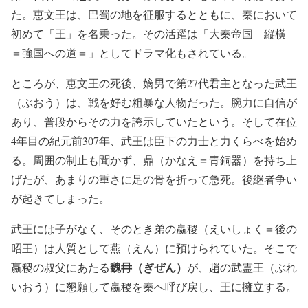
た。恵文王は、巴蜀の地を征服するとともに、秦において
初めて「王」を名乗った。その活躍は「大秦帝国 縦横
＝強国への道＝」としてドラマ化もされている。
ところが、恵文王の死後、嫡男で第27代君主となった武王
（ぶおう）は、戦を好む粗暴な人物だった。腕力に自信が
あり、普段からその力を誇示していたという。そして在位
4年目の紀元前307年、武王は臣下の力士と力くらべを始め
る。周囲の制止も聞かず、鼎（かなえ＝青銅器）を持ち上
げたが、あまりの重さに足の骨を折って急死。後継者争い
が起きてしまった。
武王には子がなく、そのとき弟の嬴稷（えいしょく＝後の
昭王）は人質として燕（えん）に預けられていた。そこで
魏冄（ぎぜん）
嬴稷の叔父にあたる
が、趙の武霊王（ぶれ
いおう）に懇願して嬴稷を秦へ呼び戻し、王に擁立する。