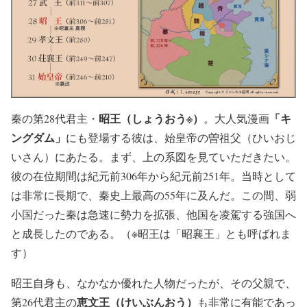
昭王（しょうおう※）
「キ
秦の第28代君主・
。大人気漫画
ングダム」
にも登場する彼は、始皇帝の曽祖父（ひいおじ
いさん）にあたる。まず、上の系図を見ていただきたい。
彼の在位期間は紀元前306年から紀元前251年。当時として
は非常に長期で、秦史上最高の55年に及んだ。この間、弱
小国だった秦は急速に勢力を拡張、他国を凌駕する強国へ
と成長したのである。（※昭王は「昭襄王」とも呼ばれま
す）
昭王自身も、なかなか優れた人物だったが、その父親で、
恵文王（けいぶんおう）
第26代君主の
も非常に有能であっ