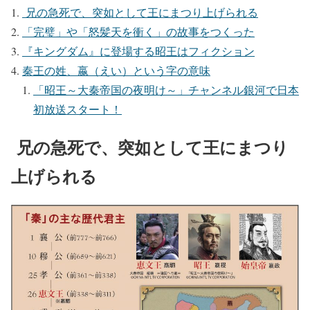
兄の急死で、突如として王にまつり上げられる
「完璧」や「怒髪天を衝く」の故事をつくった
『キングダム』に登場する昭王はフィクション
秦王の姓、嬴（えい）という字の意味
「昭王～大秦帝国の夜明け～」チャンネル銀河で日本
初放送スタート！
兄の急死で、突如として王にまつり
上げられる