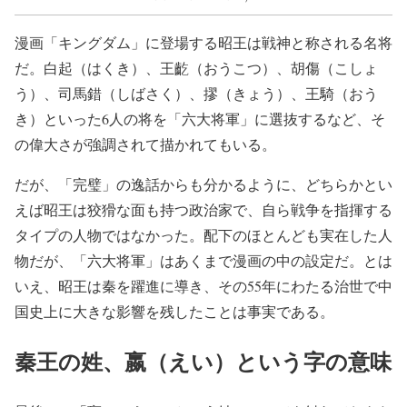
漫画「キングダム」に登場する昭王は戦神と称される名将
だ。白起（はくき）、王齕（おうこつ）、胡傷（こしょ
う）、司馬錯（しばさく）、摎（きょう）、王騎（おう
き）といった6人の将を「六大将軍」に選抜するなど、そ
の偉大さが強調されて描かれてもいる。
だが、「完璧」の逸話からも分かるように、どちらかとい
えば昭王は狡猾な面も持つ政治家で、自ら戦争を指揮する
タイプの人物ではなかった。配下のほとんども実在した人
物だが、「六大将軍」はあくまで漫画の中の設定だ。とは
いえ、昭王は秦を躍進に導き、その55年にわたる治世で中
国史上に大きな影響を残したことは事実である。
秦王の姓、嬴（えい）という字の意味