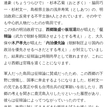
連豪（ちょうつらひで）・杉本乙菊（おとぎく）・脇田巧
一・杉村文一、島根県士族の浅井寿篤（としあつ）の、明
治政府に反発する不平士族6人とされています。その中で
も中心的人物だったのが島田です。
西郷隆盛
板垣退
征
この頃の明治政府では、
や
助が唱えた「
韓論
（武力で朝鮮を開国させようとする考え）」と、大久
木戸孝允
内治優先論
保や
が唱えた「
（朝鮮制圧より国内の
政治を優先させるべきだとする考え）」が対立していまし
た。結果的に征韓論は時期尚早として敗れますが、これに
より西郷は官職を退くことになります。
軍人だった島田は征韓論に賛成だったため、この西郷の下
野に憤慨し、国事に奔走するようになりました。杉村文一
の兄である寛正や長も台湾出兵の従軍願いを出したり、西
郷の考えを聞きに鹿児島入りしたりといった履歴があり、
彼らは征韓論によってつながっていったのです。
当初、政府に対してさまざまな抵抗を試みた彼らでした