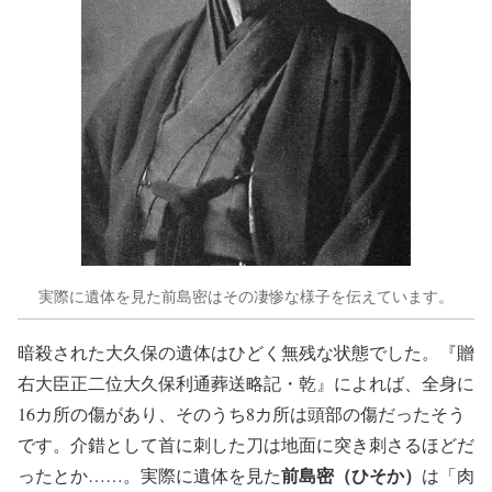
実際に遺体を見た前島密はその凄惨な様子を伝えています。
暗殺された大久保の遺体はひどく無残な状態でした。『贈
右大臣正二位大久保利通葬送略記・乾』によれば、全身に
16カ所の傷があり、そのうち8カ所は頭部の傷だったそう
です。介錯として首に刺した刀は地面に突き刺さるほどだ
前島密（ひそか）
ったとか……。実際に遺体を見た
は「肉