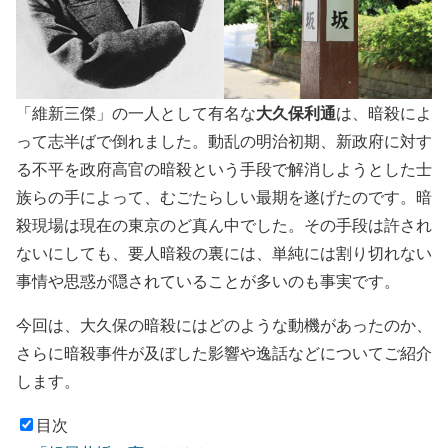
大久保利通
「維新三傑」の一人として有名な
は、暗殺によ
って志半ばで倒れました。動乱の明治初期、新政府に対す
る不平を政府高官の暗殺という手段で解消しようとした士
族らの手によって、むごたらしい最期を遂げたのです。暗
殺現場は現在の東京のど真ん中でした。その手段は許され
ないにしても、要人暗殺の裏には、単純には割り切れない
事情や思惑が隠されていることが多いのも事実です。
今回は、大久保の暗殺にはどのような動機があったのか、
さらに暗殺事件が及ぼした影響や逸話などについてご紹介
します。
目次