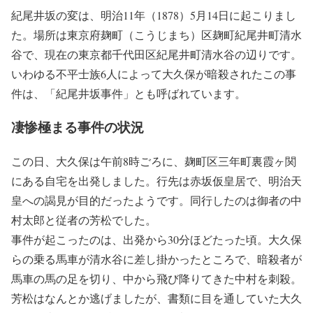
紀尾井坂の変は、明治11年（1878）5月14日に起こりまし
た。場所は東京府麹町（こうじまち）区麹町紀尾井町清水
谷で、現在の東京都千代田区紀尾井町清水谷の辺りです。
いわゆる不平士族6人によって大久保が暗殺されたこの事
件は、「紀尾井坂事件」とも呼ばれています。
凄惨極まる事件の状況
この日、大久保は午前8時ごろに、麹町区三年町裏霞ヶ関
にある自宅を出発しました。行先は赤坂仮皇居で、明治天
皇への謁見が目的だったようです。同行したのは御者の中
村太郎と従者の芳松でした。
事件が起こったのは、出発から30分ほどたった頃。大久保
らの乗る馬車が清水谷に差し掛かったところで、暗殺者が
馬車の馬の足を切り、中から飛び降りてきた中村を刺殺。
芳松はなんとか逃げましたが、書類に目を通していた大久