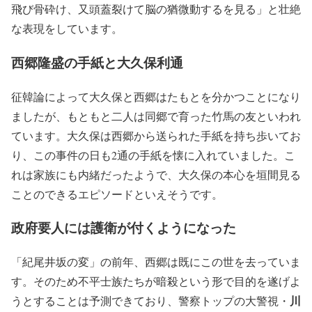
飛び骨砕け、又頭蓋裂けて脳の猶微動するを見る」と壮絶
な表現をしています。
西郷隆盛の手紙と大久保利通
征韓論によって大久保と西郷はたもとを分かつことになり
ましたが、もともと二人は同郷で育った竹馬の友といわれ
ています。大久保は西郷から送られた手紙を持ち歩いてお
り、この事件の日も2通の手紙を懐に入れていました。こ
れは家族にも内緒だったようで、大久保の本心を垣間見る
ことのできるエピソードといえそうです。
政府要人には護衛が付くようになった
「紀尾井坂の変」の前年、西郷は既にこの世を去っていま
す。そのため不平士族たちが暗殺という形で目的を遂げよ
川
うとすることは予測できており、警察トップの大警視・