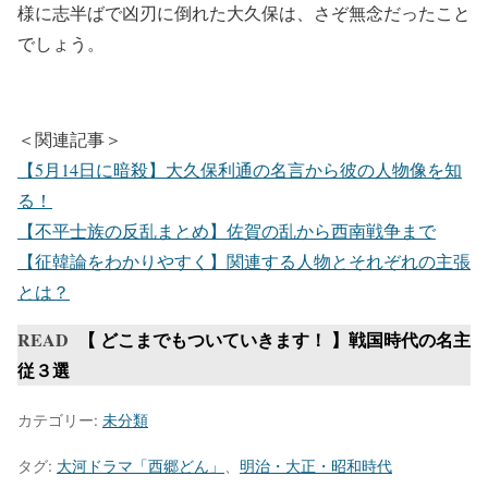
様に志半ばで凶刃に倒れた大久保は、さぞ無念だったこと
でしょう。
＜関連記事＞
【5月14日に暗殺】大久保利通の名言から彼の人物像を知
る！
【不平士族の反乱まとめ】佐賀の乱から西南戦争まで
【征韓論をわかりやすく】関連する人物とそれぞれの主張
とは？
READ
【 どこまでもついていきます！ 】戦国時代の名主
従３選
カテゴリー:
未分類
タグ:
大河ドラマ「西郷どん」
、
明治・大正・昭和時代