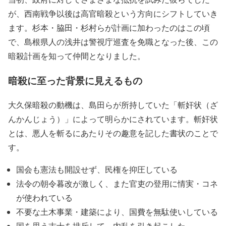
が、西南戦争以後は高官暗殺という方向にシフトしていき
ます。杉本・脇田・杉村らが計画に加わったのはこの頃
で、島根県人の浅井は警視庁巡査を免職となった後、この
暗殺計画を知って仲間となりました。
暗殺に至った背景に見えるもの
大久保暗殺の動機は、島田らが所持していた「斬奸状（ざ
んかんじょう）」によって明らかにされています。斬奸状
とは、悪人を斬るにあたりその趣意を記した書状のことで
す。
国会も憲法も開設せず、民権を抑圧している
法令の朝令暮改が激しく、また官吏の登用に情実・コネ
が使われている
不要な土木事業・建築により、国費を無駄使いしている
国を思う志士を排斥して、内乱を引き起こした