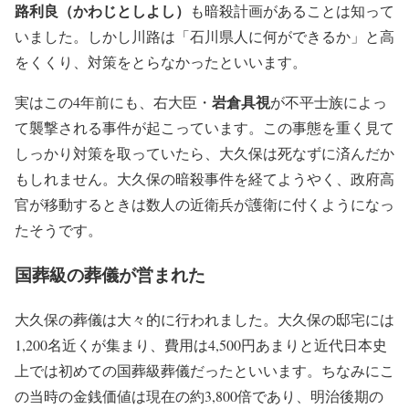
路利良（かわじとしよし）
も暗殺計画があることは知って
いました。しかし川路は「石川県人に何ができるか」と高
をくくり、対策をとらなかったといいます。
岩倉具視
実はこの4年前にも、右大臣・
が不平士族によっ
て襲撃される事件が起こっています。この事態を重く見て
しっかり対策を取っていたら、大久保は死なずに済んだか
もしれません。大久保の暗殺事件を経てようやく、政府高
官が移動するときは数人の近衛兵が護衛に付くようになっ
たそうです。
国葬級の葬儀が営まれた
大久保の葬儀は大々的に行われました。大久保の邸宅には
1,200名近くが集まり、費用は4,500円あまりと近代日本史
上では初めての国葬級葬儀だったといいます。ちなみにこ
の当時の金銭価値は現在の約3,800倍であり、明治後期の