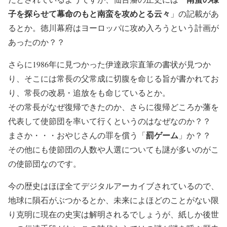
子を探らせて幕命のもと南蛮を攻めとる云々
」の記載があ
るとか。徳川幕府はヨーロッパに攻め入ろうという計画が
あったのか？？
さらに1986年に見つかった伊達政宗直筆の書状が見つか
り、そこには常長の父常成に切腹を命じる旨が書かれてお
り、常長の改易・追放をも命じているとか。
その常長がなぜ復帰できたのか、さらに復帰どころか藩を
代表して使節団を率いて行くというのはなぜなのか？？
罰ゲーム
まさか・・・おやじさんの罪を償う「
」か？？
その他にも使節団の人数や人選についても謎が多いのがこ
の使節団なのです。
今の歴史はほぼ全てデジタルアーカイブされているので、
地球に隕石がぶつかるとか、未来によほどのことがない限
り克明に現在の史実は解明されるでしょうが、紙しか後世