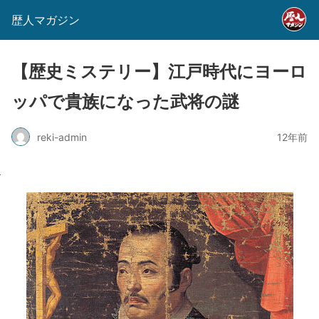
歴人マガジン
【歴史ミステリー】江戸時代にヨーロ
ッパで貴族になった武将の謎
reki-admin
12年前