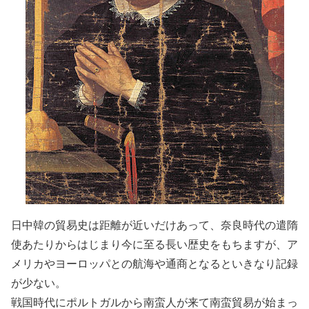
日中韓の貿易史は距離が近いだけあって、奈良時代の遣隋
使あたりからはじまり今に至る長い歴史をもちますが、ア
メリカやヨーロッパとの航海や通商となるといきなり記録
が少ない。
戦国時代にポルトガルから南蛮人が来て南蛮貿易が始まっ