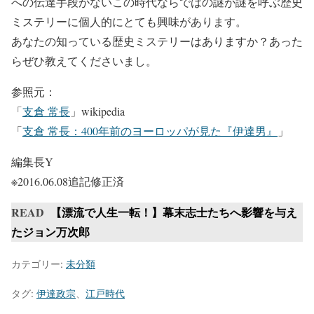
への伝達手段がないこの時代ならではの謎が謎を呼ぶ歴史
ミステリーに個人的にとても興味があります。
あなたの知っている歴史ミステリーはありますか？あった
らぜひ教えてくださいまし。
参照元：
「
支倉 常長
」wikipedia
「
支倉 常長：400年前のヨーロッパが見た『伊達男』
」
編集長Y
※2016.06.08追記修正済
READ
【漂流で人生一転！】幕末志士たちへ影響を与え
たジョン万次郎
カテゴリー:
未分類
タグ:
伊達政宗
、
江戸時代