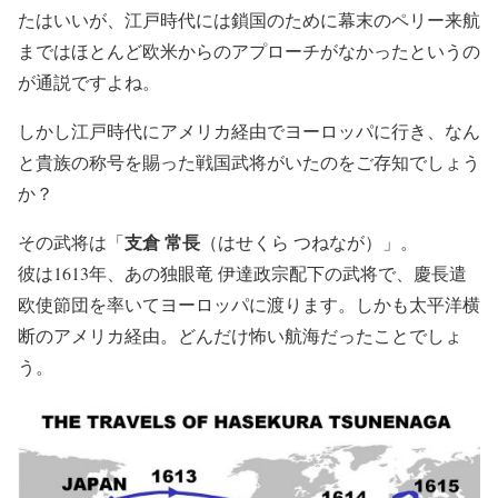
たはいいが、江戸時代には鎖国のために幕末のペリー来航
まではほとんど欧米からのアプローチがなかったというの
が通説ですよね。
しかし江戸時代にアメリカ経由でヨーロッパに行き、なん
と貴族の称号を賜った戦国武将がいたのをご存知でしょう
か？
支倉 常長
その武将は「
（はせくら つねなが）」。
彼は1613年、あの独眼竜 伊達政宗配下の武将で、慶長遣
欧使節団を率いてヨーロッパに渡ります。しかも太平洋横
断のアメリカ経由。どんだけ怖い航海だったことでしょ
う。