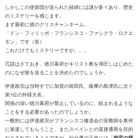
しかしこの使節団が送られた経緯には謎が多々あり、歴史
のミステリーを感じます。
まず最初に彼のクリスチャンネーム。
「ドン・フィリッポ・フランシスコ・ファシクラ・ロクエ
モン」です（笑）
これだけでもミステリーですが。。。
冗談はさておき、徳川幕府がキリスト教を弾圧しはじめた
のになぜ彼を送ることを決めたのでしょうか。
伊達政宗は当時すでに加賀の前田氏、薩摩の島津氏に次ぐ
第3位の外様大名。
関係の深い徳川幕府が禁止しているのに、睨まれるような
ことをする必要があったのでしょうか。
一般的には伊達政宗がフランシスコ修道会の宣教師を奥州
に派遣してもらうこと、またスペインとの直接通商を目的
南蛮の様
だとされているようですが、仙台藩の正史には「