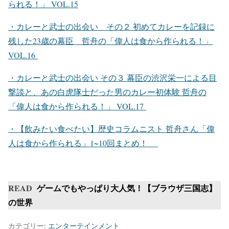
られる！」 VOL.15
・カレーと武士の出会い その２ 初めてカレーを記録に
残した23歳の幕臣 哲舟の「偉人は食から作られる！」
VOL.16
・カレーと武士の出会い その３ 幕臣の渋沢栄一による目
撃談と、あの白虎隊士だった男のカレー初体験 哲舟の
「偉人は食から作られる！」 VOL.17
・【飲みたい食べたい】歴史コラムニスト 哲舟さん「偉
人は食から作られる」1~10回まとめ！
READ
ゲームでもやっぱり大人気！【ブラウザ三国志】
の世界
カテゴリー:
エンターテインメント