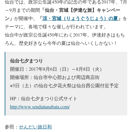
仙台では、政宗公生誕450年の記念の年である2017年、7月
「仙台・宮城【伊達な旅】キャンペー
～9月までの期間
ン」
「
涼・宮城（りょうぐうじょう）の夏
」
が開催中。
を
テーマに、各地で様々な催しが行われています。
仙台中が政宗公生誕450年にわく2017年。伊達好きはもち
ろん、歴史好きなら今年の夏は仙台へいくしかない！
仙台七夕まつり
開催日：2017年8月6日（日）～8月8日（火）
開催場所：仙台市中心部および周辺商店街
※5日（土）の仙台七夕花火祭は仙台西公園付近予定
HP：仙台七夕まつり公式サイト
http://www.sendaitanabata.com/
参照：
せんだい旅日和