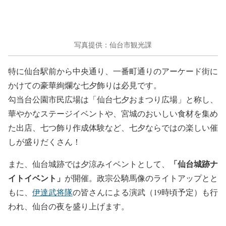
写真提供：仙台市観光課
特に仙台駅前から中央通り、一番町通りのアーケード街に
かけての豪華絢爛な七夕飾りは必見です。
勾当台公園市民広場は「仙台七夕おまつり広場」と称し、
華やかなステージイベントや、宮城のおいしい食材を集め
た出店、七つ飾り作成体験など、七夕ならではの楽しい催
しが盛りだくさん！
「仙台城跡ナ
また、仙台城跡では夕涼みイベントとして、
イトイベント」
が開催。政宗公騎馬像のライトアップとと
もに、
伊達武将隊
の皆さんによる演武（19時頃予定）も行
われ、仙台の夜を盛り上げます。