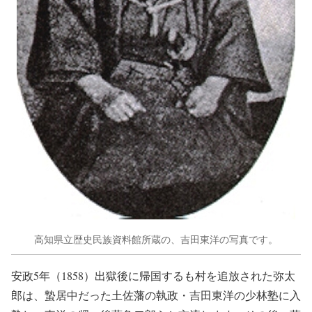
高知県立歴史民族資料館所蔵の、吉田東洋の写真です。
安政5年（1858）出獄後に帰国するも村を追放された弥太
郎は、蟄居中だった土佐藩の執政・吉田東洋の少林塾に入