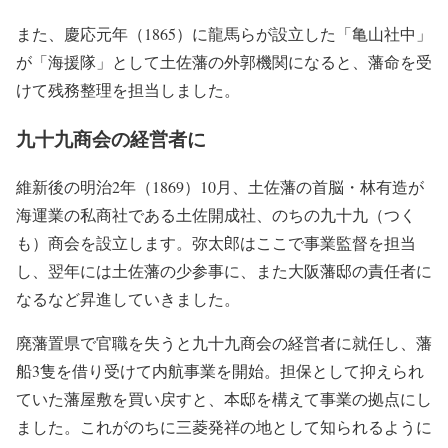
また、慶応元年（1865）に龍馬らが設立した「亀山社中」
が「海援隊」として土佐藩の外郭機関になると、藩命を受
けて残務整理を担当しました。
九十九商会の経営者に
維新後の明治2年（1869）10月、土佐藩の首脳・林有造が
海運業の私商社である土佐開成社、のちの九十九（つく
も）商会を設立します。弥太郎はここで事業監督を担当
し、翌年には土佐藩の少参事に、また大阪藩邸の責任者に
なるなど昇進していきました。
廃藩置県で官職を失うと九十九商会の経営者に就任し、藩
船3隻を借り受けて内航事業を開始。担保として抑えられ
ていた藩屋敷を買い戻すと、本邸を構えて事業の拠点にし
ました。これがのちに三菱発祥の地として知られるように