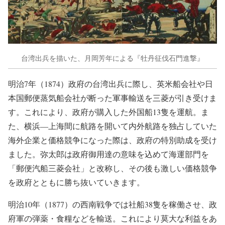
台湾出兵を描いた、月岡芳年による『牡丹征伐石門進撃』
明治7年（1874）政府の台湾出兵に際し、英米船会社や日
本国郵便蒸気船会社が断った軍事輸送を三菱が引き受けま
す。これにより、政府が購入した外国船13隻を運航。ま
た、横浜―上海間に航路を開いて内外航路を独占していた
海外企業と価格競争になった際は、政府の特別助成を受け
ました。弥太郎は政府御用達の意味を込めて海運部門を
「郵便汽船三菱会社」と改称し、その後も激しい価格競争
を政府とともに勝ち抜いていきます。
明治10年（1877）の西南戦争では社船38隻を稼働させ、政
府軍の弾薬・食糧などを輸送。これにより莫大な利益をあ