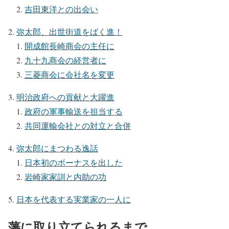
吉田東洋との出会い
弥太郎、出世街道をばく進！
開成館長崎商会の主任に
九十九商会の経営者に
三菱商会に会社名を変更
明治政府への貢献と大躍進
政府の軍事輸送を担当する
共同運輸会社との対立と合併
弥太郎にまつわる逸話
日本初のボーナスを出した
岩崎家家訓と内助の功
日本を代表する実業家の一人に
藩に取り立てられるまで