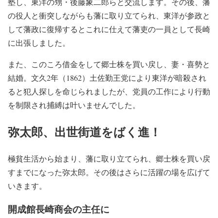
塾し、東洋の甥・後藤象二郎らと交流します。その後、藩
の役人と衝突しながらも藩に取り立てられ、東洋が参政と
して藩政に復帰するとこれに仕えて藩吏の一員として長崎
に出張しました。
また、このころ借金をして郷士株を買い戻し、妻・喜勢と
結婚。文久2年（1862）土佐勤王党により東洋が暗殺され
ると犯人探しを命じられましたが、党員の工作により行動
を制限され捕縛は叶いませんでした。
弥太郎、出世街道をばく進！
極貧生活から始まり、藩に取り立てられ、郷士株を買い戻
すまでになった弥太郎。その後はさらに活躍の場を広げて
いきます。
開成館長崎商会の主任に