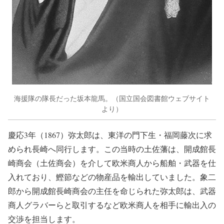
海援隊の隊長だった坂本龍馬。（国立国会図書館ウェブサイト
より）
慶応3年（1867）弥太郎は、東洋の門下生・福岡藤次に求
められ長崎へ同行します。この当時の土佐藩は、開成館長
崎商会（土佐商会）を介して欧米商人から船舶・武器を仕
入れており、鰹節などの物産品を輸出していました。象二
郎から開成館長崎商会の主任を命じられた弥太郎は、武器
商人グラバーらと取引するなど欧米商人を相手に輸出入の
交渉を担当します。