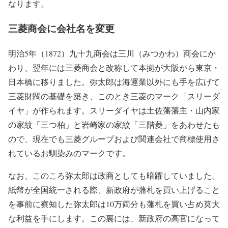
なります。
三菱商会に会社名を変更
明治5年（1872）九十九商会は三川（みつかわ）商会にか
わり、翌年には三菱商会と改称して本拠が大阪から東京・
日本橋に移りました。弥太郎は海運業以外にも手を広げて
三菱財閥の基礎を築き、このとき三菱のマーク「スリーダ
イヤ」が作られます。スリーダイヤは土佐藩藩主・山内家
の家紋「三つ柏」と岩崎家の家紋「三階菱」をあわせたも
ので、現在でも三菱グループおよび関連会社で商標使用さ
れているお馴染みのマークです。
なお、このころ弥太郎は政商としても暗躍していました。
紙幣が全国統一される際、新政府が藩札を買い上げること
を事前に察知した弥太郎は10万両分も藩札を買い占め莫大
な利益を手にします。この裏には、新政府の高官になって