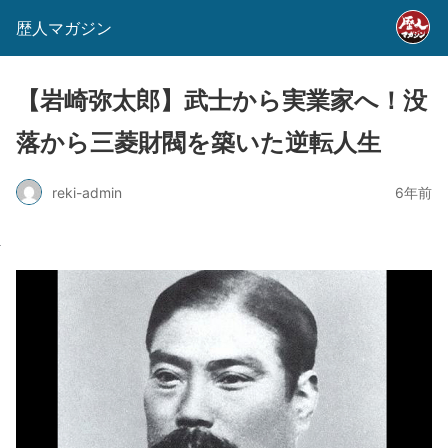
歴人マガジン
【岩崎弥太郎】武士から実業家へ！没
落から三菱財閥を築いた逆転人生
reki-admin
6年前