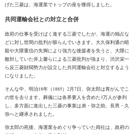
げた三菱は、海運業でトップの座を獲得しました。
共同運輸会社との対立と合併
政府の仕事を受けばく進する三菱でしたが、海運の独占な
どに対し世間の批判が膨らんでいきます。大久保利通の暗
殺や大隈重信の失脚により強力な後援者を失うと、大隈に
敵対していた井上馨らによる三菱批判が強まり、渋沢栄一
ら反三菱財閥勢力が設立した共同運輸会社と対立するよう
になりました。
そんな中、明治18年（1885）2月7日、弥太郎は胃がんでこ
の世を去ります。葬儀には各界要人を含めた3万人が参列
し、多方面に進出した三菱の事業は弟・弥之助、長男・久
弥へと継承されました。
弥太郎の死後、海運業をめぐり争っていた両社は、政府の