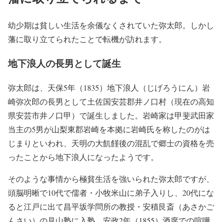
幼少期は貧しい生活を余儀なくされていた弥太郎。しかし
藩に取り立てられたことで転機が訪れます。
地下浪人の長男として誕生
弥太郎は、天保5年（1835）地下浪人（じげろうにん）岩
崎弥次郎の長男として土佐国安芸郡井ノ口村（現在の高知
県安芸市井ノ口甲）で誕生しました。岩崎家は甲斐武田家
当主の5男が山梨東郡岩崎を本拠に岩崎氏を称したのがは
じまりといわれ、天明の大飢饉後の混乱で郷士の資格を売
ったことから地下浪人になったようです。
そのような事情から極貧生活を強いられた弥太郎ですが、
頭脳明晰で10代で儒者・小牧米山に弟子入りし、20代にな
ると江戸に出て昌平坂学問所の教授・安積艮斎（あさかご
んさい）の見山塾に入塾。安政2年（1855）酒席での喧嘩