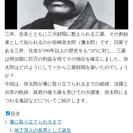
三井、住友とともに三大財閥に数えられる三菱。その創始
者として知られるのが
岩崎弥太郎
（彌太郎）です。旧家で
ある三井、住友が300年以上の歴史をもつのに対し、三菱
は明治期に巨万の利益を得てその地位を確立しました。弥
太郎はどのようにして一から三菱財閥を築いたのでしょう
か？
今回は、弥太郎が藩に取り立てられるまでの経緯、活躍と
出世の軌跡、政府の後ろ盾を受けての大躍進、弥太郎にま
つわる逸話などについてご紹介します。
目次
藩に取り立てられるまで
地下浪人の長男として誕生