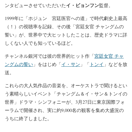
イ・ビョンフン
ンタビューさせていただいた
監督。
1999年に「ホジュン 宮廷医官への道」で時代劇史上最高
（！）の視聴率を記録、その後「宮廷女官 チャングムの
誓い」が、世界中で大ヒットしたことは、歴史ドラマに詳
しくない人でも知っているほど。
チャンネル銀河では彼の世界的ヒット作「
宮廷女官 チャ
ングムの誓い
」をはじめ「
イ・サン
」「
トンイ
」などを放
送。
これらの大人気作品の音楽を、オーケストラで聞けるとい
う素晴らしいイベント「チャングム＆イ・サン＆トンイの
世界」ドラマ・シンフォニーが、3月27日に東京国際フォ
ーラムで開催され、実に約9,000名の観客を集め大盛況の
うちに終了しました。