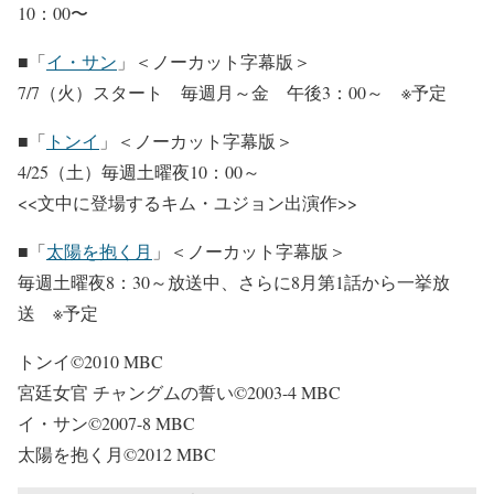
10：00〜
■「
イ・サン
」＜ノーカット字幕版＞
7/7（火）スタート 毎週月～金 午後3：00～ ※予定
■「
トンイ
」＜ノーカット字幕版＞
4/25（土）毎週土曜夜10：00～
<<文中に登場するキム・ユジョン出演作>>
■「
太陽を抱く月
」＜ノーカット字幕版＞
毎週土曜夜8：30～放送中、さらに8月第1話から一挙放
送 ※予定
トンイ©2010 MBC
宮廷女官 チャングムの誓い©2003-4 MBC
イ・サン©2007-8 MBC
太陽を抱く月©2012 MBC