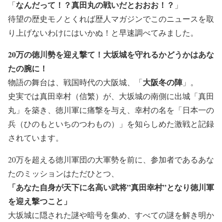
なんだって！？真田丸の戦いだとおおお！？
「
」
待望の歴史モノとくれば歴人マガジンでこのニュースを取
り上げないわけにはいかぬ！と早速調べてみました。
20万の徳川勢を迎え撃て！大坂城を守れるかどうかはあな
たの腕に！
大阪冬の陣
物語の舞台は、戦国時代の大阪城、「
」。
史実では真田幸村（信繁）が、大坂城の南側に出城「真田
丸」を築き、徳川軍に痛撃を与え、幸村の名を「日本一の
兵（ひのもといちのつわもの）」を知らしめた激戦と記録
されています。
20万を超える徳川軍団の大軍勢を前に、
参加者であるあな
たのミッションはただひとつ、
「あなた自身が天下に名高い武将”真田幸村”となり
徳川軍
を迎え撃つこと」
大坂城に隠された謎や暗号を集め、すべての謎を解き明か