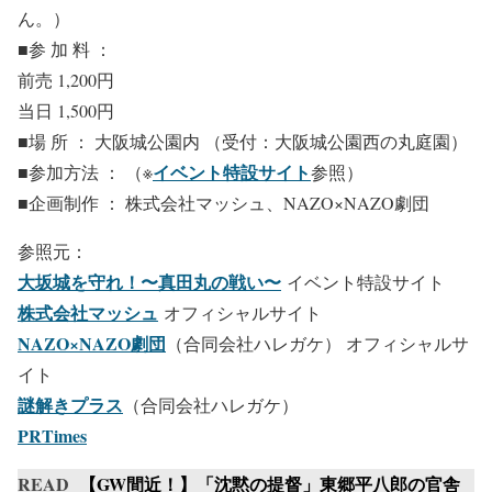
ん。）
■参 加 料 ：
前売 1,200円
当日 1,500円
■場 所 ： 大阪城公園内 （受付：大阪城公園西の丸庭園）
イベント特設サイト
■参加方法 ： （※
参照）
■企画制作 ： 株式会社マッシュ、NAZO×NAZO劇団
参照元：
大坂城を守れ！〜真田丸の戦い〜
イベント特設サイト
株式会社マッシュ
オフィシャルサイト
NAZO×NAZO劇団
（合同会社ハレガケ） オフィシャルサ
イト
謎解きプラス
（合同会社ハレガケ）
PRTimes
READ
【GW間近！】「沈黙の提督」東郷平八郎の官舎